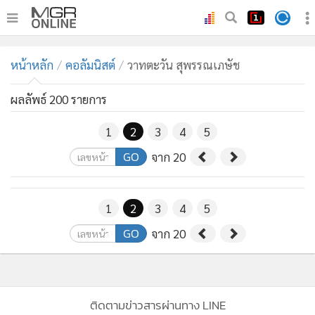
•
หน้าหลัก
หน้าหลัก
คอลัมนิสต์
วาทตะวัน สุพรรณเภษัช
•
ทันเหตุการณ์
•
ภาคใต้
ผลลัพธ์ 200 รายการ
•
ภูมิภาค
1
2
3
4
5
•
Online Section
GO
จาก 20
•
บันเทิง
•
ผู้จัดการรายวัน
•
คอลัมนิสต์
1
2
3
4
5
•
ละคร
GO
จาก 20
•
CbizReview
•
Cyber BIZ
•
ผู้จัดกวน
ติดตามข่าวสารผ่านทาง LINE