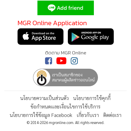
•
Good health & Well-being
•
Green Innovation & SD
•
Management & HR
MGR Online Application
•
MGR Live
•
Infographic
•
การเมือง
ติดตาม MGR Online
•
ท่องเที่ยว
•
กีฬา
•
ต่างประเทศ
•
Special Scoop
•
เศรษฐกิจ-ธุรกิจ
นโยบายความเป็นส่วนตัว
นโยบายการใช้คุกกี้
•
จีน
ข้อกำหนดและเงื่อนไขการใช้บริการ
•
ชุมชน-คุณภาพชีวิต
นโยบายการใช้ข้อมูล Facebook
เกี่ยวกับเรา
ติดต่อเรา
•
อาชญากรรม
© 2014-2026 mgronline.com. All rights reserved.
•
Motoring