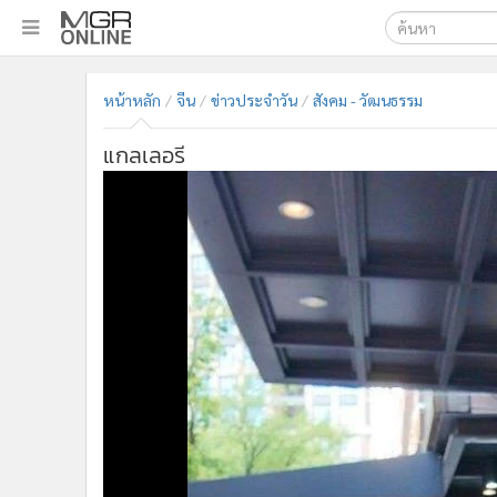
เลือกเครื่องมือท
•
หน้าหลัก
หน้าหลัก
จีน
ข่าวประจำวัน
สังคม - วัฒนธรรม
ค้นหา
•
ทันเหตุการณ์
Google
•
ภาคใต้
แกลเลอรี
•
ภูมิภาค
MGR Onl
•
Online Section
ค้นหาขั
•
บันเทิง
•
ผู้จัดการรายวัน
•
คอลัมนิสต์
•
ละคร
•
CbizReview
•
Cyber BIZ
•
ผู้จัดกวน
•
Good health & Well-being
•
Green Innovation & SD