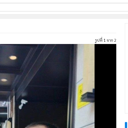
ี่ใช้
รูปที่
1
จาก 2
ine
้นสูง