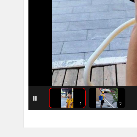
•
อินโดจีน
•
กองทุนรวม
•
Celeb Online
•
Factcheck
•
ญี่ปุ่น
•
News1
•
Gotomanager
1
2
ชาวเน็ตแห่ให้กำลังใจหนุ่มพิการ "แบกถังเดิ