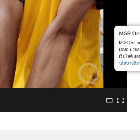
MGR Onli
MGR Online 
เสนอ ประสบก
เว็บไซต์ แ
นโยบายสิทธ
นส่งอาหาร" สู้ชีวิตไม่ย่อท้อ