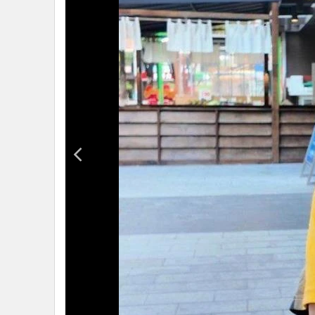
•
Management & HR
•
MGR Live
•
Infographic
•
การเมือง
•
ท่องเที่ยว
•
กีฬา
•
ต่างประเทศ
•
Special Scoop
•
เศรษฐกิจ-ธุรกิจ
•
จีน
•
ชุมชน-คุณภาพชีวิต
•
อาชญากรรม
•
Motoring
•
เกม
•
วิทยาศาสตร์
•
SMEs
•
หุ้น