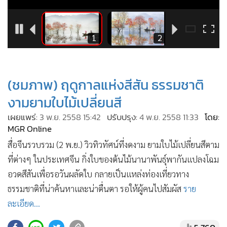
•
Good health & Well-being
•
Green Innovation & SD
•
Management & HR
12
1
2
•
MGR Live
•
Infographic
•
การเมือง
(ชมภาพ) ฤดูกาลแห่งสีสัน ธรรมชาติ
•
ท่องเที่ยว
งามยามใบไม้เปลี่ยนสี
•
กีฬา
เผยแพร่:
3 พ.ย. 2558 15:42
ปรับปรุง:
4 พ.ย. 2558 11:33
โดย:
•
ต่างประเทศ
MGR Online
•
Special Scoop
สื่อจีนรวบรวม (2 พ.ย.) วิวทิวทัศน์ที่งดงาม ยามใบไม้เปลี่ยนสีตาม
•
เศรษฐกิจ-ธุรกิจ
ที่ต่างๆ ในประเทศจีน กิ่งใบของต้นไม้นานาพันธุ์พากันแปลงโฉม
•
จีน
อวดสีสันเพื่อรอวันผลัดใบ กลายเป็นแหล่งท่องเที่ยวทาง
•
ธรรมชาติที่น่าค้นหาและน่าตื่นตา รอให้ผู้คนไปสัมผัส
ชุมชน-คุณภาพชีวิต
ราย
ละเอียด...
•
อาชญากรรม
•
Motoring