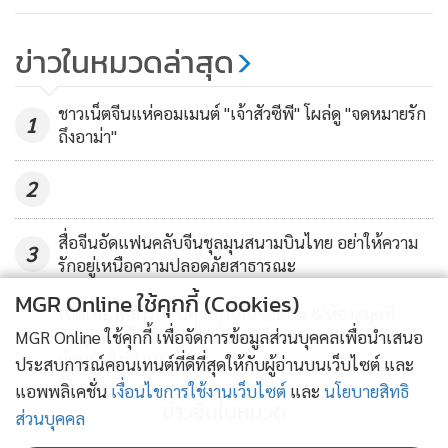
ข่าวในหมวดล่าสุด
ชาวเน็ตจีนแห่คอมเมนต์ "เจ้าสัวซีพี" โผล่ดู "จดหมายรัก
1
ถึงอาม่า"
2
สื่อจีนอัดแฟนคลับจีนชุลมุนสนามบินไทย อย่าให้ความ
3
รักอยู่เหนือความปลอดภัยสาธารณะ
MGR Online ใช้คุกกี้ (Cookies)
เปิดเบื้องหลังรูปปั้นคุณลุงเก็บขยะ ใน &'ห้องสมุดที่
4
อบอุ่นที่สุดในจีน&' เรื่องจริงที่สร้างความประทับใจแก่
MGR Online ใช้คุกกี้ เพื่อจัดการข้อมูลส่วนบุคคลเพื่อนำเสนอ
ผู้คนนับไม่ถ้วน!
ประสบการณ์คอนเทนต์ที่ดีที่สุดให้กับผู้อ่านบนเว็บไซต์ และ
แอพพลิเคชั่น
เงื่อนไขการใช้งานเว็บไซต์
และ
นโยบายสิทธิ
ข่าวอื่นในหมวด
ส่วนบุคคล