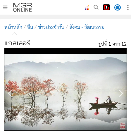
•
หน้าหลัก
หน้าหลัก
จีน
ข่าวประจำวัน
สังคม - วัฒนธรรม
•
ทันเหตุการณ์
•
ภาคใต้
แกลเลอรี
รูปที่
1
จาก 12
•
ภูมิภาค
•
Online Section
•
บันเทิง
•
ผู้จัดการรายวัน
•
คอลัมนิสต์
•
ละคร
•
CbizReview
•
Cyber BIZ
•
ผู้จัดกวน