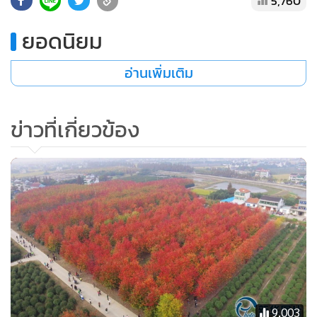
5,760
•
เกม
ยอดนิยม
•
วิทยาศาสตร์
•
SMEs
อ่านเพิ่มเติม
•
หุ้น
•
อินโดจีน
ข่าวที่เกี่ยวข้อง
•
กองทุนรวม
•
Celeb Online
•
Factcheck
•
ญี่ปุ่น
•
News1
•
Gotomanager
9,003