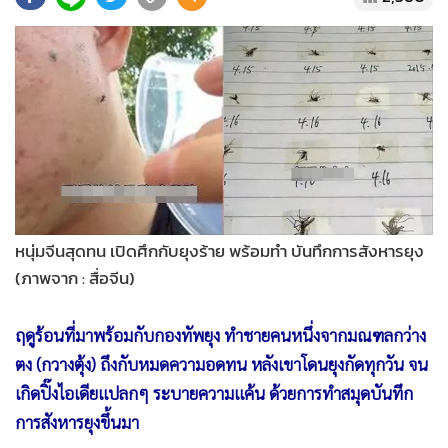
•
Good health & Well-being
•
Green Innovation & SD
•
Management & HR
•
MGR Live
•
Infographic
•
การเมือง
•
ท่องเที่ยว
•
กีฬา
•
ต่างประเทศ
หนุ่มจีนสุดทน เปิดศึกกับยุงร้าย พร้อมทำ บันทึกการสังหารยุง
(ภาพจาก : สื่อจีน)
•
Special Scoop
•
เศรษฐกิจ-ธุรกิจ
ฤดูร้อนที่มาพร้อมกับกองทัพยุง ทำชายคนหนึ่งจากมณฑลกว่าง
•
จีน
ตง (กวางตุ้ง) ถึงกับหมดความอดทน หลังเขาโดนยุงกัดทุกวัน จน
•
ชุมชน-คุณภาพชีวิต
เกิดปิ๊งไอเดียแปลกๆ ระบายความแค้น ด้วยการทำสมุดบันทึก
•
อาชญากรรม
การสังหารยุงขึ้นมา
•
Motoring