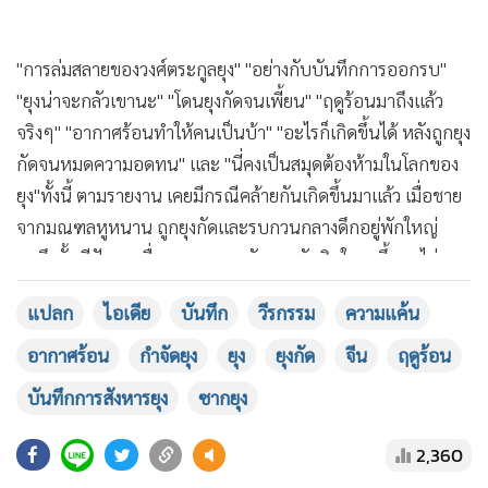
"การล่มสลายของวงศ์ตระกูลยุง" "อย่างกับบันทึกการออกรบ"
"ยุงน่าจะกลัวเขานะ" "โดนยุงกัดจนเพี้ยน" "ฤดูร้อนมาถึงแล้ว
จริงๆ" "อากาศร้อนทำให้คนเป็นบ้า" "อะไรก็เกิดขึ้นได้ หลังถูกยุง
MGR Online ใช้คุกกี้ (Cookies)
กัดจนหมดความอดทน" และ "นี่คงเป็นสมุดต้องห้ามในโลกของ
MGR Online ใช้คุกกี้ เพื่อจัดการข้อมูลส่วนบุคคลเพื่อนำเสนอ
ยุง"
ทั้งนี้ ตามรายงาน เคยมีกรณีคล้ายกันเกิดขึ้นมาแล้ว เมื่อชาย
ประสบการณ์คอนเทนต์ที่ดีที่สุดให้กับผู้อ่านบนเว็บไซต์ และ
จากมณฑลหูหนาน ถูกยุงกัดและรบกวนกลางดึกอยู่พักใหญ่
แสดงเพิ่มเติม
แอพพลิเคชั่น
เงื่อนไขการใช้งานเว็บไซต์
และ
นโยบายสิทธิ
จนถึงขั้นมีปัญหาเรื่องการนอนหลับ เลยตัดสินใจลุกขึ้นมาไล่
ส่วนบุคคล
กำจัดยุงตั้งแต่เที่ยงคืนถึงตี 4 ก่อนที่จะเก็บซากยุง 4 ตัว มาแปะ
แปลก
ไอเดีย
บันทึก
วีรกรรม
ความแค้น
รับทราบ
ลงบนกระดาษ จดบันทึกพร้อมเผยแพร่วีรกรรมการไล่ล่ายุงของ
เขาลงบนโซเชียล
อากาศร้อน
กำจัดยุง
ยุง
ยุงกัด
จีน
ฤดูร้อน
บันทึกการสังหารยุง
ซากยุง
ที่มา :
夏天怨念有多深？男子狂做「蚊子標本冊」 網：
根本戰功簿
2,360