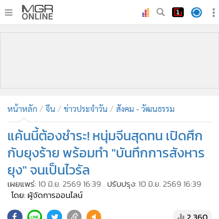
•
หน้าหลัก
•
ทันเหตุการณ์
•
ภาคใต้
•
ภูมิภาค
•
Online Section
หน้าหลัก
จีน
ข่าวประจำวัน
สังคม - วัฒนธรรม
•
บันเทิง
•
ผู้จัดการรายวัน
แค้นนี้ต้องชำระ! หนุ่มจีนสุดทน เปิดศึก
•
คอลัมนิสต์
กับยุงร้าย พร้อมทำ "บันทึกการสังหาร
•
ละคร
ยุง" จนเป็นไวรัล
•
CbizReview
เผยแพร่:
10 มิ.ย. 2569 16:39
ปรับปรุง:
10 มิ.ย. 2569 16:39
•
Cyber BIZ
โดย: ผู้จัดการออนไลน์
•
ผู้จัดกวน
2,360