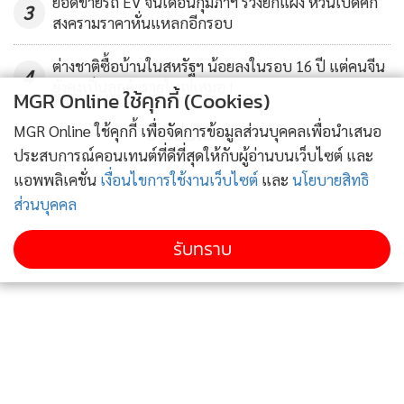
ยอดขายรถ EV จีนเดือนกุมภาฯ ร่วงยกแผง หวั่นเปิดศึก
3
สงครามราคาหั่นแหลกอีกรอบ
ต่างชาติซื้อบ้านในสหรัฐฯ น้อยลงในรอบ 16 ปี แต่คนจีน
4
ยังคงเป็นลูกค้ารายใหญ่เสมอ !
MGR Online ใช้คุกกี้ (Cookies)
ข่าวอื่นในหมวด
MGR Online ใช้คุกกี้ เพื่อจัดการข้อมูลส่วนบุคคลเพื่อนำเสนอ
ประสบการณ์คอนเทนต์ที่ดีที่สุดให้กับผู้อ่านบนเว็บไซต์ และ
แอพพลิเคชั่น
เงื่อนไขการใช้งานเว็บไซต์
และ
นโยบายสิทธิ
พีระพันธุ์ สาลีรัฐวิภาค รองนายกรัฐมนตรีและรมว.พลังงานไทย
ส่วนบุคคล
รับทราบ
ด้านผู้แทนพรรคการเมืองไทยที่กล่าวในพิธีเปิดประชุม
ไดอะล็อคฯ คือ นายพีระพันธุ์ สาลีรัฐวิภาค รองนายกรัฐมนตรี
และรมว.พลังงาน ในฐานะหัวหน้าพรรครวมไทยสร้างชาติ
นายพีระพันธุ์ กล่าวว่า จีนเป็นผู้นำผลักดันการเชื่อมโลกภายใต้
สายแถบและเส้นทาง จีนเป็นแกนกลางที่ทรงพลังในการเชื่อม