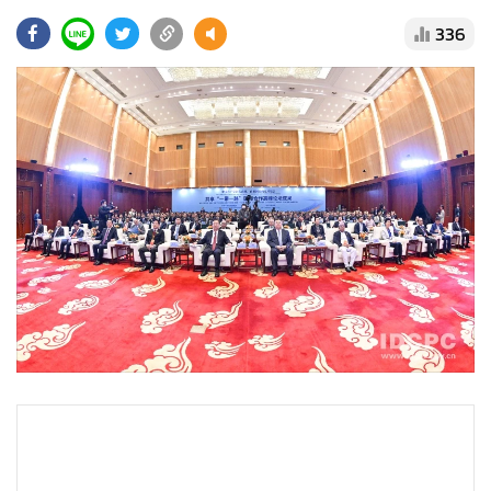
•
Good health & Well-being
336
•
Green Innovation & SD
•
Management & HR
•
MGR Live
•
Infographic
•
การเมือง
•
ท่องเที่ยว
•
กีฬา
•
ต่างประเทศ
•
Special Scoop
•
เศรษฐกิจ-ธุรกิจ
•
จีน
•
ชุมชน-คุณภาพชีวิต
•
อาชญากรรม
•
Motoring