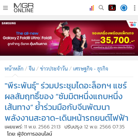
•
หน้าหลัก
•
ทันเหตุการณ์
•
ภาคใต้
•
ภูมิภาค
•
Online Section
หน้าหลัก
จีน
ข่าวประจำวัน
เศรษฐกิจ - ธุรกิจ
•
บันเทิง
•
ผู้จัดการรายวัน
"พีระพันธุ์" ร่วมประชุมไดอะล็อกฯ แชร์
•
คอลัมนิสต์
ผลสัมฤทธิ์ของ “ซัมมิตหนึ่งแถบหนึ่ง
•
ละคร
เส้นทาง” ย้ำร่วมมือกับจีนพัฒนา
•
CbizReview
พลังงานสะอาด-เดินหน้ารถยนต์ไฟฟ้า
•
Cyber BIZ
เผยแพร่:
11 พ.ย. 2566 21:13
ปรับปรุง:
12 พ.ย. 2566 07:35
•
ผู้จัดกวน
โดย: ผู้จัดการออนไลน์