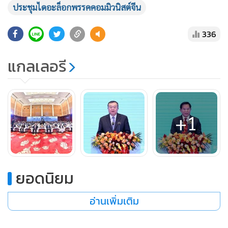
ประชุมไดอะล็อกพรรคคอมมิวนิสต์จีน
336
แกลเลอรี
“พรรคคอมมิวนิสต์จีนพร้อมที่จะจับมือกับพรรคการเมืองใน
ประเทศที่เข้าร่วมโครงการริเริ่มหนึ่งแถบหนึ่งเส้นทาง” นายหลิว
เจี้ยนเชา กล่าว และว่าทิศทางหรือนโยบายใหม่ในการขับเคลื่อน
ความร่วมมือที่สำคัญคือ การพัฒนาสีเขียว ผลักดันโครงการความ
+1
ร่วมมือที่เป็นมิตรต่อสิ่งแวดล้อม และปรับความทันสมัย เพื่อสร้าง
“เส้นทางสายไหมสีเขียว” “เส้นทางสายไหมดิจิทัล” และ “เส้น
ทางสายไหมที่สะอาด”
ยอดนิยม
ในทิศทางใหม่ของความร่วมมือนี้ยังยืนหยัดเพื่อประชาชนเป็น
อ่านเพิ่มเติม
อันดับแรก และจะผลักดัน “โครงการเพื่อชีวิตประชาชนขนาด
เล็กที่งดงาม” ตลอดจนส่งเสริมการแลกเปลี่ยนและสร้างความ