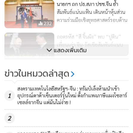
ยูนนานมีบทบาทเป็นฮับที่สำคัญของความร่วมมือหนึ่งแถบหนึ่ง
นายกฯ ถก ปธ.สภา ปชช.จีน ย้ำ
สัมพันธ์แน่นแฟ้น เดินหน้าหุ้นส่วน
เส้นทางในภาคตะวันตกเฉียงใต้ของจีน เป็นประตูสำคัญในการ
ความร่วมมือเชิงยุทธศาสตร์รอบด้าน
ผลักดันความร่วมมือการแลกเปลี่ยนที่ลงลึกระหว่างเอเชียตะวัน
232
ตกเฉียงใต้และเอเชียใต้ ซึ่งบทบาทดังกล่าวนับวันก็ยิ่งชัดเจน
ถอดรหัส “สี จิ้นผิง” พบ “ปูติน”
เพื่อนเก่า จีน-รัสเซียสัมพันธ์แนบ
ยูนนานกำลังใช้การเปิดกว้างครั้งใหญ่ผลักดันการพัฒนาขนาน
แสดงเพิ่มเติม
แน่น
ใหญ่ และหวังว่าผู้แทนพรรคการเมืองจากแต่ประเทศจะใช้ยูน
1,342
นานเป็นหน้าต่างรับรู้ความเปลี่ยนแปลงด้านการพัฒนาของ
“สี จิ้นผิง” แสดงความอาลัยแด่ “หลี่
ข่าวในหมวดล่าสุด
ประเทศจีน เข้าใจทิศทางยุทธศาสตร์การพัฒนาของประเทศของ
เค่อเฉียง” เป็นครั้งสุดท้าย
พรรคคอมมิวนิสต์จีน และร่วมสร้างการพัฒนาคุณภาพสูง ผลัก
5,024
สงครามเทคโนโลยีสหรัฐฯ-จีน : ทรัมป์เล็งห้ามนำเข้า
ดันแผนปฏิบัติงาน 8 แผน ซึ่งเป็นเป้าหมายใหม่ของความริเริ่ม
1
อุปกรณ์ดาต้าเซ็นเตอร์รุ่นใหม่ ตั้งกำแพงภาษีแผงโซลาร์
หนึ่งแถบหนึ่งเส้นทาง
เซลล์จากจีน แต่มันไม่ง่าย !
2