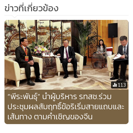
เข้าใจระหว่างคน เป็นต้น นอกจากนี้ ยังส่งเสริมลัทธิหลายขั้ว
ข่าวที่เกี่ยวข้อง
อำนาจ และการเปิดกว้างภายในภูมิภาค
113
“พีระพันธุ์” นำผู้บริหาร รทสช.ร่วม
ประชุมผลสัมฤทธิ์ข้อริเริ่มสายแถบและ
หวังหนิง เลขาธิการพรรคประจำมณฑลยูนนาน
เส้นทาง ตามคำเชิญของจีน
หวังหนิง เลขาธิการพรรคประจำมณฑลยูนนาน
กล่าวว่า มณฑล