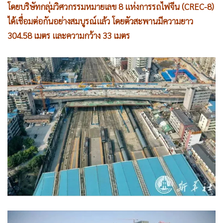
โดยบริษัทกลุ่มวิศวกรรมหมายเลข 8 แห่งการรถไฟจีน (CREC-8)
•
เกม
ได้เชื่อมต่อกันอย่างสมบูรณ์แล้ว โดยตัวสะพานมีความยาว
•
วิทยาศาสตร์
304.58 เมตร และความกว้าง 33 เมตร
•
SMEs
•
หุ้น
•
อินโดจีน
•
กองทุนรวม
•
Celeb Online
•
Factcheck
•
ญี่ปุ่น
•
News1
•
Gotomanager