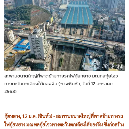
•
Good health & Well-being
•
Green Innovation & SD
•
Management & HR
•
MGR Live
•
Infographic
•
การเมือง
•
ท่องเที่ยว
•
กีฬา
•
ต่างประเทศ
สะพานขนาดใหญ่ที่พาดข้ามทางรถไฟกุ้ยหยาง มณฑลกุ้ยโจว
•
Special Scoop
ทางตะวันตกเฉียงใต้ของจีน (ภาพซินหัว, วันที่ 12 มกราคม
•
เศรษฐกิจ-ธุรกิจ
2563)
•
จีน
•
ชุมชน-คุณภาพชีวิต
•
อาชญากรรม
กุ้ยหยาง, 12 ม.ค. (ซินหัว) - สะพานขนาดใหญ่ที่พาดข้ามทางรถ
ไฟกุ้ยหยาง มณฑลกุ้ยโจวทางตะวันตกเฉียงใต้ของจีน ซึ่งก่อสร้าง
•
Motoring