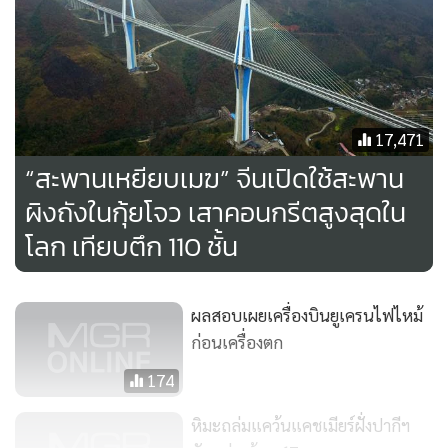
17,471
“สะพานเหยียบเมฆ” จีนเปิดใช้สะพาน
ผิงถังในกุ้ยโจว เสาคอนกรีตสูงสุดใน
โลก เทียบตึก 110 ชั้น
ผลสอบเผยเครื่องบินยูเครนไฟไหม้
ก่อนเครื่องตก
174
หิมะถล่มแคว้นแคชเมียร์ฝั่งปากีฯ