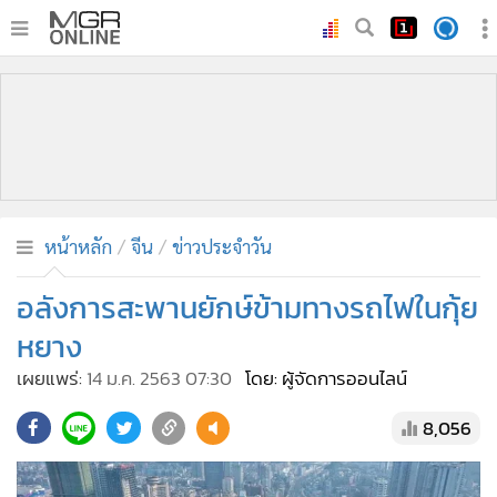
•
หน้าหลัก
•
ทันเหตุการณ์
•
ภาคใต้
•
ภูมิภาค
•
Online Section
หน้าหลัก
จีน
ข่าวประจำวัน
•
บันเทิง
•
ผู้จัดการรายวัน
อลังการสะพานยักษ์ข้ามทางรถไฟในกุ้ย
•
คอลัมนิสต์
หยาง
•
ละคร
เผยแพร่:
14 ม.ค. 2563 07:30
โดย: ผู้จัดการออนไลน์
•
CbizReview
8,056
•
Cyber BIZ
•
ผู้จัดกวน