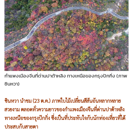
•
Good health & Well-being
•
Green Innovation & SD
•
Management & HR
•
MGR Live
•
Infographic
•
การเมือง
•
ท่องเที่ยว
•
กีฬา
•
ต่างประเทศ
กำแพงเมืองจีนที่ด่านปาต้าหลิง ทางเหนือของกรุงปักกิ่ง (ภาพ
•
Special Scoop
ซินหวา)
•
เศรษฐกิจ-ธุรกิจ
ซินหวา นำชม (23 ต.ค.) ภาพใบไม้เปลี่ยนสีสันอันหลากหลาย
•
จีน
สวยงาม ตลอดทั่วความยาวของกำแพงเมืองจีนที่ด่านปาต้าหลิง
•
ชุมชน-คุณภาพชีวิต
ทางเหนือของกรุงปักกิ่ง ซึ่งเป็นที่ประทับใจกับนักท่องเที่ยวที่ได้
•
อาชญากรรม
ประสบกับสายตา
•
Motoring