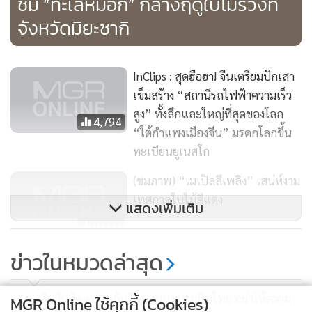
ชม “ทะเลหมอก” กลางฤดูใบไม้ร่วงที่
จังหวัดมิยะซากิ
InClips : สุดฮือฮา! จีนเตรียมปักเสา
เข็มสร้าง “สถานีรถไฟฟ้าความเร็ว
สูง” ทั้งลึกและใหญ่ที่สุดของโลก
4,794
“ใต้กำแพงเมืองจีน” มรดกโลกขึ้น
ทะเบียนยูเนสโก
(ชมภาพ) “เมเปิลสีเพลิง” เสน่ห์งาม
เทศกาลใบไม้สีแดง
แสดงเพิ่มเติม
9,003
ข่าวในหมวดล่าสุด
พระราชวังหลวงญี่ปุ่นเปิดให้
ประชาชนชมใบไม้เปลี่ยนสี (ชมภาพ
ชุดและคลิป)
สื่อจีนอัดแฟนคลับจีนชุลมุนสนามบินไทย อย่าให้ความ
MGR Online ใช้คุกกี้ (Cookies)
14,843
1