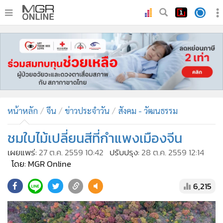
•
หน้าหลัก
•
ทันเหตุการณ์
•
ภาคใต้
•
ภูมิภาค
•
Online Section
หน้าหลัก
จีน
ข่าวประจำวัน
สังคม - วัฒนธรรม
•
บันเทิง
•
ผู้จัดการรายวัน
ชมใบไม้เปลี่ยนสีที่กำแพงเมืองจีน
•
คอลัมนิสต์
เผยแพร่:
27 ต.ค. 2559 10:42
ปรับปรุง:
28 ต.ค. 2559 12:14
•
ละคร
โดย: MGR Online
•
CbizReview
6,215
•
Cyber BIZ
•
ผู้จัดกวน