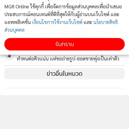
รักอยู่เหนือความปลอดภัยสาธารณะ
MGR Online ใช้คุกกี้ เพื่อจัดการข้อมูลส่วนบุคคลเพื่อนำเสนอ
ประสบการณ์คอนเทนต์ที่ดีที่สุดให้กับผู้อ่านบนเว็บไซต์ และ
2
แอพพลิเคชั่น
เงื่อนไขการใช้งานเว็บไซต์
และ
นโยบายสิทธิ
ส่วนบุคคล
ลูกชายอายที่แม่ไม่สวย ถึงขนาดไม่ให้มาร่วมงานแต่ง เจ้า
3
นายคนดังรู้สั่งปลดทันที พร้อมจ้างแม่แทน!
รับทราบ
ร้านแทบแตก! เชฟร้านปิ้งย่างหน้าคล้าย &'อีลอน มัสก์&'
4
ทำคนต่อคิวแน่น แห่ขอถ่ายรูป-ยอดขายพุ่งเป็นเท่าตัว
ข่าวอื่นในหมวด