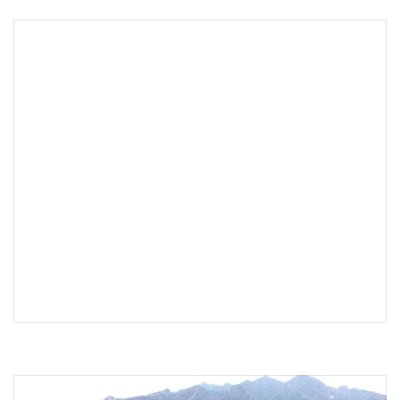
•
เกม
•
วิทยาศาสตร์
•
SMEs
•
หุ้น
•
อินโดจีน
•
กองทุนรวม
•
Celeb Online
•
Factcheck
•
ญี่ปุ่น
•
News1
•
Gotomanager