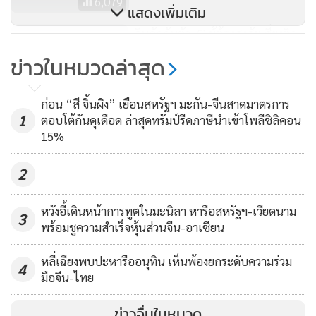
6,079
แสดงเพิ่มเติม
ระหว่างการกักกันตัว ได้ถูกเรียกไปให้ปากคำหลายครั้ง ถูกริบ
กุญแจบ้าน และหนังสือเดินทาง ทำให้เขาไม่สามารถเดินทางไป
จีนกักกันตัว 72 ผู้ต้องสงสัยเสี่ยงติด
โคโลน่าไวรัส
เรียนต่อที่ประเทศออสเตรเลียตามกำหนดได้ นอกจากนี้
ข่าวในหมวดล่าสุด
ครอบครัวของเขายังถูกกีดดันไม่ให้จ้างนักกฎหมายมาช่วยคดีอีก
97
ด้วย
ก่อน “สี จิ้นผิง” เยือนสหรัฐฯ มะกัน-จีนสาดมาตรการ
1
ตอบโต้กันดุเดือด ล่าสุดทรัมป์รีดภาษีนำเข้าโพลีซิลิคอน
วันที่ 19 ก.ค. นักกฎหมายฮ่องกงราว 40 คนได้ร่วมลงนามใน
15%
หนังสือเรียกร้องให้รัฐบาลจีนดำเนินคดีต่อผู้ที่ถูกจับกุม “ด้วย
2
ความยุติธรรม และเปิดเผย” ทางด้านองค์การนิรโทษกรรม
สากล(Amnesty International) ได้ออกมาเรียกร้องให้รัฐบาลจีน
หวังอี้เดินหน้าการทูตในมะนิลา หารือสหรัฐฯ-เวียดนาม
ยุติการปราบปรามนักกฎหมาย และนักสิทธิมนุษยชนโดยทันที
3
พร้อมชูความสำเร็จหุ้นส่วนจีน-อาเซียน
หลี่เฉียงพบปะหารืออนุทิน เห็นพ้องยกระดับความร่วม
4
มือจีน-ไทย
ข่าวอื่นในหมวด