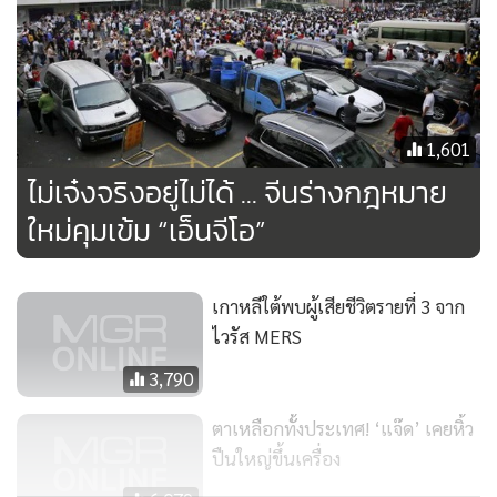
ถูกทรมานเพื่อให้รับสารภาพ และไม่มั่นใจว่ากระแสสังคมที่ชี้นำ
ว่าบุคคลเหล่านี้เป็นอาชญากร จะส่งผลกระทบต่อความเป็นกลาง
ในการพิจารณาคดีหรือไม่
สำนักข่าวซินหวารายงานว่า เดือนที่แล้ว นักเคลื่อนไหวสองคนได้
1,601
ถูกกักกันตัวในข้อหา “กระทำการให้เกิดความวุ่นวายในสังคม”
ไม่เจ๋งจริงอยู่ไม่ได้ ... จีนร่างกฎหมาย
โดยจัดให้มีการประท้วง ทางฝ่ายนักรณรงค์ก็ได้เปิดเผยว่า นัก
ใหม่คุมเข้ม “เอ็นจีโอ”
กฎหมายอีกสองคนได้ถูกกักตัวในที่พัก ด้วยข้อหาพยายามปลุก
ปั่นประชาชนให้ล้มล้างอำนาจรัฐ
เกาหลีใต้พบผู้เสียชีวิตรายที่ 3 จาก
นอกจากนี้ สื่อจีนรายงานว่า ยังมีกลุ่มนักกฎหมายและครอบครัว
ไวรัส MERS
อีกบางส่วนที่ถูกกักกันตัว ด้วยข้อหา”ละเมิดกฎหมายอย่างร้าย
3,790
แรง” โดยไม่ได้ระบุให้ชัดเจนว่ามีการกระทำผิดกฎหมายบทใด
ตาเหลือกทั้งประเทศ! ‘แจ๊ด’ เคยหิ้ว
กลุ่มช่วยเหลือทนายความด้านสิทธิมนุษยชนในจีนระบุว่า ลูกชาย
ปืนใหญ่ขึ้นเครื่อง
อายุ 16 ปีของนักกฎหมายประจำสำนักงานกฎหมายเฟิงรุ่ยซึ่งอยู่