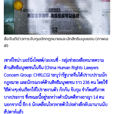
•
Good health & Well-being
•
Green Innovation & SD
•
Management & HR
•
MGR Live
•
Infographic
สื่อจีนตีข่าวการจับกุมนักกฎหมายและนักสิทธิมนุษยชน (ภาพเอ
•
การเมือง
พี)
•
ท่องเที่ยว
•
กีฬา
เซาท์ไชน่า มอร์นิ่งโพสต์/เอเจนซี่ - กลุ่มช่วยเหลือทนายความ
•
ต่างประเทศ
ด้านสิทธิมนุษยชนในจีน (China Human Rights Lawyers
•
Special Scoop
Concern Group: CHRLCG) ระบุว่ารัฐบาลจีนได้ปราบปรามนัก
•
เศรษฐกิจ-ธุรกิจ
กฎหมาย และนักรณรงค์ด้านสิทธิมนุษยชน ราว 236 คน โดยใช้
•
จีน
วิธีต่างๆเช่นเรียกให้ไปรายงานตัว กักกัน จับกุม จำกัดเสรีภาพ
•
ชุมชน-คุณภาพชีวิต
บางประการ ซึ่งขณะนี้อยู่ระหว่างดำเนินคดีทางอาญา 14 คน
•
อาชญากรรม
นอกจากนี้ อีก 6 นักเคลื่อนไหวหายตัวไปอย่างลึกลับมานานนับ
•
Motoring
สัปดาห์แล้ว