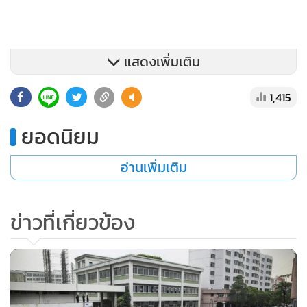
แสดงเพิ่มเติม
1,415
กระทรวงความมั่นคงสาธารณะจีนระบุว่า สำนักงานกฎหมายฯได้
ยอดนิยม
กระทำการที่ก่อความแตกแยกในสังคมด้วยการว่าจ้างคนให้ออก
มาประท้วง และสร้างกระแสข่าวลือ โดยสำนักงานฯได้พัวพันกับ
อ่านเพิ่มเติม
เหตุการณ์ความวุ่นวายอย่างน้อย 40 ครั้งภายในรอบระยะเวลา
สามปีที่ผ่านมา และใช้คดีเหล่านี้เพื่อสร้างประวัติให้ตัวเอง และ
เรียกค่าบริการทางกฎหมายกับลูกความในราคาสูง
ข่าวที่เกี่ยวข้อง
อย่างไรก็ตาม ผู้เชี่ยวชาญทางกฎหมายชี้ว่า บ่อยครั้งที่การดำเนิน
คดีในประเทศจีนใช้วิธีทรมานผู้ต้องหาทั้งร่างกายและจิตใจ เพื่อ
ให้รับสารภาพ ซึ่งหลายฝ่ายแสดงความวิตกว่าผู้ถูกจับกุมอาจจะ