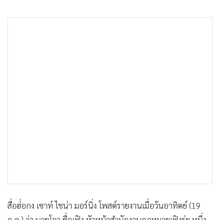
•
เกม
•
วิทยาศาสตร์
•
SMEs
•
หุ้น
•
อินโดจีน
•
กองทุนรวม
•
Celeb Online
•
Factcheck
•
ญี่ปุ่น
•
News1
•
Gotomanager
สื่อฮ่่อกง เซาท์ ไชน่า มอร์นิ่ง โพสต์รายงานเมื่อวันอาทิตย์ (19
ก.ค.) ว่า นายโจว ซื่อเฟิง หัวหน้าสำนักงานกฎหมายเฟิงรุ่ย หนึ่ง