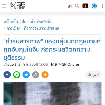
•
หน้าหลัก
หน้าหลัก
จีน
ข่าวประจำวัน
•
ทันเหตุการณ์
การเมือง - กิจการระหว่างประเทศ
•
ภาคใต้
"คำรับสารภาพ" ของกลุ่มนักกฎหมายที่
•
ภูมิภาค
•
Online Section
ถูกจับกุมในจีน ก่อกระแสวิตกความ
•
บันเทิง
ยุติธรรม
•
ผู้จัดการรายวัน
เผยแพร่:
21 ก.ค. 2558 13:06
โดย: MGR Online
•
คอลัมนิสต์
1,415
•
ละคร
•
CbizReview
•
Cyber BIZ
•
ผู้จัดกวน