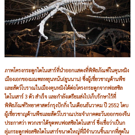
•
Good health & Well-being
•
Green Innovation & SD
•
Management & HR
•
MGR Live
•
Infographic
•
การเมือง
•
ท่องเที่ยว
•
กีฬา
ภาพโครงกระดูกไดโนเสาร์ที่นำออกแสดงที่พิพิธภัณฑ์ในคุนหมิง
•
ต่างประเทศ
เมืองเอกของมณฑลหยุนหนัน(ยูนนาน) ซึ่งผู้เชี่ยวชาญด้านพืช
•
Special Scoop
และสัตว์โบราณในเมืองคุนหมิงได้ต่อโครงกระดูกจากฟอสซิล
•
เศรษฐกิจ-ธุรกิจ
ไดโนเสาร์ 3 ตัว สำเร็จ และกำลังเตรียมส่งไปเก็บรักษาไว้ที่
•
จีน
พิพิธภัณฑ์วิทยาศาสตร์กรุงปักกิ่ง ในเดือนธันวาคม ปี 2552 โดบ
•
ชุมชน-คุณภาพชีวิต
ผู้เชี่ยวชาญด้านพืชและสัตว์โบราณประจำภาคตะวันออกของจีน
•
อาชญากรรม
ประกาศว่า พวกเขาได้ขุดพบฟอสซิลไดโนเสาร์ ซึ่งเชื่อว่าเป็นก
•
Motoring
ลุ่มกระดูกฟอสซิลไดโนเสาร์ขนาดใหญ่ที่มีจำนวนชิ้นมากที่สุดใน