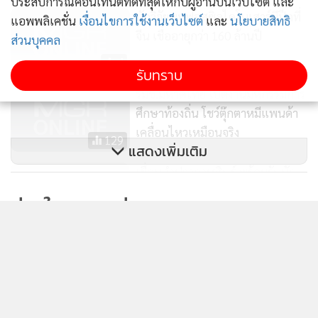
ประสบการณ์คอนเทนต์ที่ดีที่สุดให้กับผู้อ่านบนเว็บไซต์ และ
นักวิจัยพบฟอสซิลไดโนเสาร์มีปีกที่
แอพพลิเคชั่น
เงื่อนไขการใช้งานเว็บไซต์
และ
นโยบายสิทธิ
จีน เชื่ออายุกว่า 160 ล้านปี
ส่วนบุคคล
4
รับทราบ
รมช.มหาดไทย เปิดงานมหกรรมการ
ศึกษาท้องถิ่น โชว์ตุ๊กตาหมีแพนด้า
เคลื่อนไหวเหมือนจริง
129
แสดงเพิ่มเติม
เขื่อนลำปาวกาฬสินธุ์ พร้อมรับนัก
ท่องเที่ยวสงกรานต์
ข่าวในหมวดล่าสุด
97
ชาวเน็ตจีนแห่คอมเมนต์ "เจ้าสัวซีพี" โผล่ดู "จดหมายรัก
1
ถึงอาม่า"
2