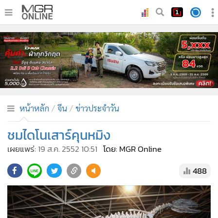
•
หน้าหลัก
•
ทันเหตุการณ์
•
ภาคใต้
•
ภูมิภาค
•
Online Section
หน้าหลัก
จีน
ข่าวประจำวัน
•
บันเทิง
•
ผู้จัดการรายวัน
ชมไดโนเสาร์คุนหมิง
•
คอลัมนิสต์
เผยแพร่:
19 ส.ค. 2552 10:51
โดย: MGR Online
•
ละคร
488
•
CbizReview
•
Cyber BIZ
•
ผู้จัดกวน