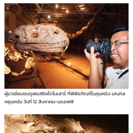
ผู้มาเยี่ยมชมดูฟอสซิลไดโนเสาร์ ที่พิพิธภัณฑ์ในคุนหมิง มณฑล
หยุนหนัน วันที่ 12 สิงหาคม-เอเอฟพี