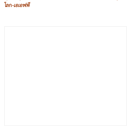
•
เกม
โลก
-เอเอฟพี
•
วิทยาศาสตร์
•
SMEs
•
หุ้น
•
อินโดจีน
•
กองทุนรวม
•
Celeb Online
•
Factcheck
•
ญี่ปุ่น
•
News1
•
Gotomanager