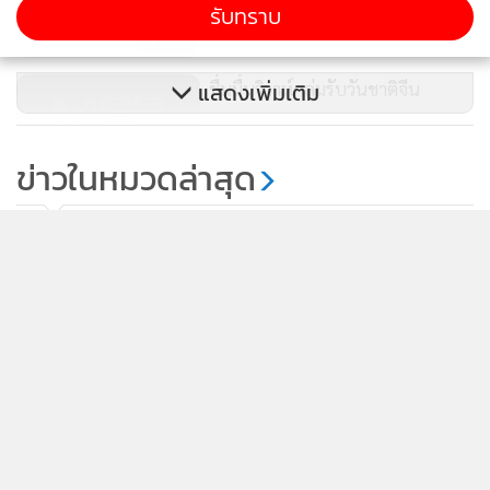
รับทราบ
341
ชื่นมื่นวิวาห์กลุ่มรับวันชาติจีน
แสดงเพิ่มเติม
54
ข่าวในหมวดล่าสุด
พ่อแม่ต้องปกป้องลูก! พ่อชาวจีนฟ้อง 4 ค่ายเกมยักษ์
1
เรียกค่าเสียหาย 50 บาท หลังลูกติดเกมหนักจนเกือบเสีย
ชีวิต
2
แฮชแท็กเหตุกราดยิงโรงเรียนไทยพุ่งติดเทรนด์โซเชียล
3
จีน หวั่นทุบความเชื่อมั่นท่องเที่ยว
สื่อจีนเกาะติดเหตุกราดยิงในโรงเรียน เผย “ไทยมีอัตรา