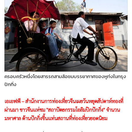
•
Good health & Well-being
•
Green Innovation & SD
•
Management & HR
•
MGR Live
•
Infographic
•
การเมือง
•
ท่องเที่ยว
•
กีฬา
•
ต่างประเทศ
ครอบครัวหนึ่งโดยสารรถสามล้อชมบรรยากาศของหูท่งในกรุง
•
Special Scoop
ปักกิ่ง
•
เศรษฐกิจ-ธุรกิจ
•
จีน
เอเอฟพี – สำนักงานการท่องเที่ยวจีนเผยวันหยุดสัปดาห์ทองที่
•
ชุมชน-คุณภาพชีวิต
ผ่านมา ชาวจีนแห่ชม "สถาปัตยกรรมโอลิมปิกปักกิ่ง" จำนวน
มหาศาล ด้านปักกิ่งขึ้นแท่นสถานที่ท่องเที่ยวยอดนิยม
•
อาชญากรรม
•
Motoring