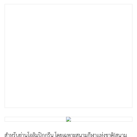
สำหรับย่านโอลิมปิกกรีน โดยเฉพาะสนามกีฬาแห่งชาติ(สนาม