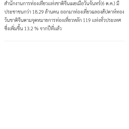
สำนักงานการท่องเที่ยวแห่งชาติจีนเผยเมื่อวันจันทร์(6 ต.ค.) มี
•
เกม
ประชาชนกว่า 18.29 ล้านคน ออกมาท่องเที่ยวฉลองสัปดาห์ทอง
•
วิทยาศาสตร์
วันชาติจีนตามจุดหมายการท่องเที่ยวหลัก 119 แห่งทั่วประเทศ
•
SMEs
ซึ่งเพิ่มขึ้น 13.2 % จากปีที่แล้ว
•
หุ้น
•
อินโดจีน
•
กองทุนรวม
•
Celeb Online
•
Factcheck
•
ญี่ปุ่น
•
News1
•
Gotomanager