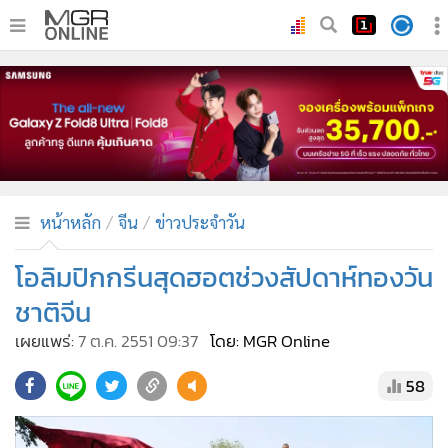
•
หน้าหลัก
•
ทันเหตุการณ์
•
ภาคใต้
•
ภูมิภาค
•
Online Section
หน้าหลัก
จีน
ข่าวประจำวัน
•
บันเทิง
•
ผู้จัดการรายวัน
โอลิมปิกกรีนสุดฮอตช่วงสัปดาห์ทองวัน
•
คอลัมนิสต์
ชาติจีน
•
ละคร
เผยแพร่:
7 ต.ค. 2551 09:37
โดย: MGR Online
•
CbizReview
58
•
Cyber BIZ
•
ผู้จัดกวน