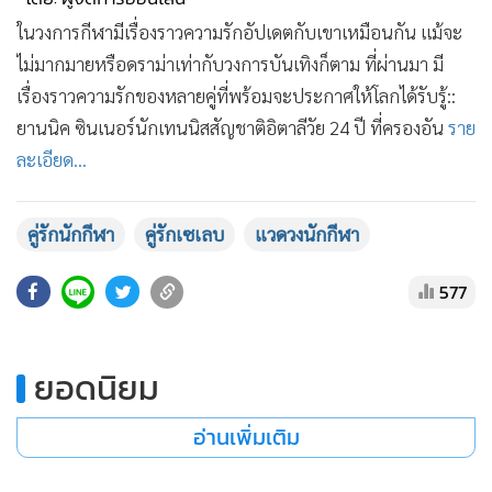
•
เกม
ในวงการกีฬามีเรื่องราวความรักอัปเดตกับเขาเหมือนกัน แม้จะ
•
วิทยาศาสตร์
ไม่มากมายหรือดราม่าเท่ากับวงการบันเทิงก็ตาม ที่ผ่านมา มี
•
SMEs
เรื่องราวความรักของหลายคู่ที่พร้อมจะประกาศให้โลกได้รับรู้::
•
หุ้น
ยานนิค ซินเนอร์นักเทนนิสสัญชาติอิตาลีวัย 24 ปี ที่ครองอัน
ราย
•
อินโดจีน
ละเอียด...
•
กองทุนรวม
•
Celeb Online
คู่รักนักกีฬา
คู่รักเซเลบ
แวดวงนักกีฬา
•
Factcheck
577
•
ญี่ปุ่น
•
News1
•
Gotomanager
ยอดนิยม
อ่านเพิ่มเติม