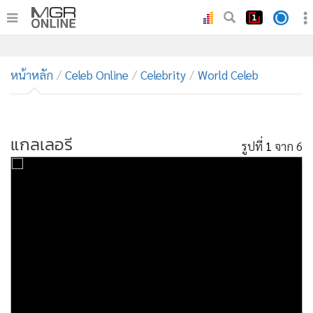
•
หน้าหลัก
•
หน้าหลัก
ทันเหตุการณ์
Celeb Online
Celebrity
World Celeb
•
ภาคใต้
•
ภูมิภาค
•
แกลเลอรี
Online Section
รูปที่
1
จาก 6
•
บันเทิง
•
ผู้จัดการรายวัน
•
คอลัมนิสต์
•
ละคร
•
CbizReview
•
Cyber BIZ
•
ผู้จัดกวน