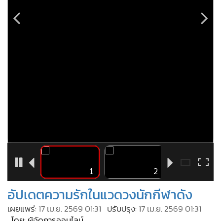
•
Good health & Well-being
•
Green Innovation & SD
•
Management & HR
•
MGR Live
•
Infographic
•
การเมือง
•
ท่องเที่ยว
•
กีฬา
•
ต่างประเทศ
•
Special Scoop
•
เศรษฐกิจ-ธุรกิจ
•
จีน
6
1
2
•
ชุมชน-คุณภาพชีวิต
อัปเดตความรักในแวดวงนักกีฬาดัง
•
อาชญากรรม
เผยแพร่:
17 เม.ย. 2569 01:31
ปรับปรุง:
17 เม.ย. 2569 01:31
•
Motoring
โดย: ผู้จัดการออนไลน์