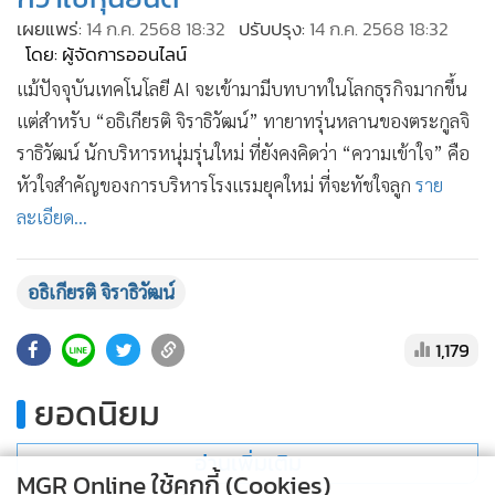
•
เกม
เผยแพร่:
14 ก.ค. 2568 18:32
ปรับปรุง:
14 ก.ค. 2568 18:32
โดย: ผู้จัดการออนไลน์
•
วิทยาศาสตร์
•
SMEs
แม้ปัจจุบันเทคโนโลยี AI จะเข้ามามีบทบาทในโลกธุรกิจมากขึ้น
แต่สำหรับ “อธิเกียรติ จิราธิวัฒน์” ทายาทรุ่นหลานของตระกูลจิ
•
หุ้น
ราธิวัฒน์ นักบริหารหนุ่มรุ่นใหม่ ที่ยังคงคิดว่า “ความเข้าใจ” คือ
•
อินโดจีน
หัวใจสำคัญของการบริหารโรงแรมยุคใหม่ ที่จะทัชใจลูก
ราย
•
กองทุนรวม
ละเอียด...
•
Celeb Online
•
Factcheck
อธิเกียรติ จิราธิวัฒน์
•
ญี่ปุ่น
•
News1
1,179
•
Gotomanager
ยอดนิยม
อ่านเพิ่มเติม
MGR Online ใช้คุกกี้ (Cookies)