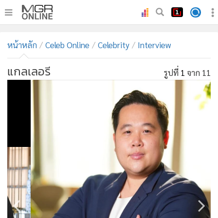
•
หน้าหลัก
หน้าหลัก
Celeb Online
Celebrity
Interview
•
ทันเหตุการณ์
•
ภาคใต้
แกลเลอรี
รูปที่
2
จาก 11
•
ภูมิภาค
•
Online Section
•
บันเทิง
•
ผู้จัดการรายวัน
•
คอลัมนิสต์
•
ละคร
•
CbizReview
•
Cyber BIZ
•
ผู้จัดกวน