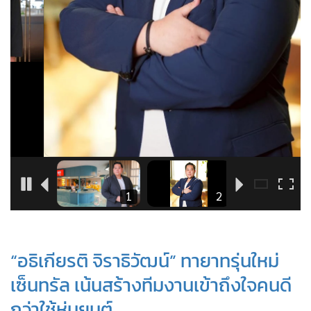
•
Good health & Well-being
•
Green Innovation & SD
•
Management & HR
•
MGR Live
•
Infographic
•
การเมือง
•
ท่องเที่ยว
•
กีฬา
•
ต่างประเทศ
•
Special Scoop
11
1
2
3
•
เศรษฐกิจ-ธุรกิจ
•
จีน
“อธิเกียรติ จิราธิวัฒน์” ทายาทรุ่นใหม่
•
ชุมชน-คุณภาพชีวิต
เซ็นทรัล เน้นสร้างทีมงานเข้าถึงใจคนดี
•
อาชญากรรม
•
Motoring
กว่าใช้หุ่นยนต์