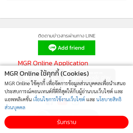
ติดตามข่าวสารผ่านทาง LINE
MGR Online Application
MGR Online ใช้คุกกี้ (Cookies)
ได้เวลาปรนนิบัติผิวของคุณให้มีสุขภาพดี แข็งแรง และเรียบ
MGR Online ใช้คุกกี้ เพื่อจัดการข้อมูลส่วนบุคคลเพื่อนำเสนอ
เนียน ด้วย “
Edelweiss
” ผลิตภัณฑ์ดูแลผิวหน้าทุกขั้นตอนใหม่
ประสบการณ์คอนเทนต์ที่ดีที่สุดให้กับผู้อ่านบนเว็บไซต์ และ
ติดตาม MGR Online
ที่ให้คุณรู้สึกถึงการฟื้นบำรุงผิวหน้าอย่างล้ำลึก ด้วยสารสกัด
แอพพลิเคชั่น
เงื่อนไขการใช้งานเว็บไซต์
และ
นโยบายสิทธิ
ธรรมชาติของดอก “Edelweiss” ดอกไม้พันธุ์เล็กที่มาพร้อมพลัง
ส่วนบุคคล
การฟื้นบำรุงที่ยิ่งใหญ่ ติดตามรายละเอียดเพิ่มเติมได้ที่
รับทราบ
https://www.thebodyshop.co.th/
และ Line
https://lin.ee/yAqIYwi