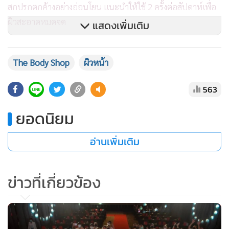
สกปรกตกค้างอย่างอ่อนโยน แนะนำให้ใช้ 2 ครั้งต่อสัปดาห์เพื่อ
ผิวสะอาดหมดจด
แสดงเพิ่มเติม
Edelweiss Eye Serum Concentrate 10ml – เนื้อสัมผัสแบบ
The Body Shop
ผิวหน้า
เจลแต่เข้มข้นด้วยสารบำรุง ช่วยกระชับรอบดวงตาและปรับผิว
ให้เรียบเนียนสดชื่น
563
Edelweiss Serum Concentrate Sheet Mask 21ml – มาส์กบน
ยอดนิยม
ผิวเพียง 15 นาที 2 ครั้งต่อสัปดาห์ช่วยส่งเสริมสุขภาพผิวให้เรียบ
อ่านเพิ่มเติม
เนียน ชุ่มชื้น สดใส
Edelweiss Bouncy Jelly Mist 57ml – ฟื้นฟูผิวจากมลภาวะ
ข่าวที่เกี่ยวข้อง
ระหว่างวันด้วยเจลมิสท์บางเบา ผ่านการทดสอบแล้วว่าช่วย
ปกป้องผิวจากแสงสีฟ้าได้