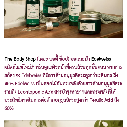
•
Good health & Well-being
•
Green Innovation & SD
•
Management & HR
•
MGR Live
•
Infographic
•
การเมือง
•
ท่องเที่ยว
The Body Shop
(เดอะ บอดี้ ช็อป) ขอแนะนำ
Edelweiss
•
กีฬา
ผลิตภัณฑ์ใหม่สำหรับดูแลผิวหน้าที่ครบถ้วนทุกขั้นตอน จากสาร
•
ต่างประเทศ
สกัดของ Edelweiss ที่มีสารต้านอนุมูลอิสระสูงกว่าเรตินอล ถึง
•
Special Scoop
46% Edelweiss เป็นดอกไม้อันทรงพลังด้วยสารต้านอนุมูลอิสระ
•
เศรษฐกิจ-ธุรกิจ
รวมถึง Leontopodic Acid สารบำรุงหายากและทรงพลังที่ให้
•
จีน
ประสิทธิภาพในการต่อต้านอนุมูลอิสระสูงกว่า Ferulic Acid ถึง
•
ชุมชน-คุณภาพชีวิต
60%
•
อาชญากรรม
•
Motoring