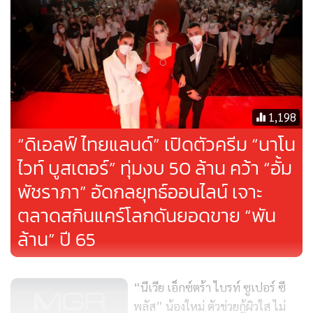
1,198
“ดิเอลฟ์ ไทยแลนด์” เปิดตัวครีม “นาโน
ไวท์ บูสเตอร์” ทุ่มงบ 50 ล้าน คว้า “อั้ม
พัชราภา” อัดกลยุทธ์ออนไลน์ เจาะ
ตลาดสกินแคร์โลกดันยอดขาย “พัน
ผลิตภัณฑ์ที่วางจำหน่ายในเดือนมิถุนายน
ล้าน” ปี 65
Edelweiss Smoothing Day Cream 50ml – ผ่านการทดสอบ
แล้วว่าช่วยให้ผิวที่มีริ้วรอยจางๆ กลับเรียบเนียนขึ้น เนื้อมอยส์
“นีเวีย เอ็กซ์ตร้า ไบรท์ ซูเปอร์ ซี
เจอไรเซอร์บางเบา ซึมซาบไว มอบผิวอิ่มฟู ดูสดชื่น เปล่งปลั่งขึ้น
พลัส” น้องใหม่ ตัวช่วยกู้ผิวใส ไม่