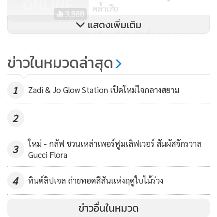
คล้ำเสีย
3,888
Edelweiss Bouncy Eye Mask 20ml – สามารถใช้บำรุงในตอน
แสดงเพิ่มเติม
เช้าและมาสก์ข้ามคืนได้ ผ่านการทดสอบแล้วว่าช่วยยกกระชับให้
“อัพ-ภูมิพัฒน์” ขึ้นแท่น Friend of
ผิวรอบดวงตาเรียบเนียน ชุ่มชื้นขึ้น
NARS Thailand คนแรกของ
ข่าวในหมวดล่าสุด
ประเทศไทย เผยตัวแทนความสดใส
413
ใหม่: Edelweiss Intense Smoothing Cream 50ml – อุดมด้วย
ผิวพรรณเปล่งปลั่ง
สารสกัดจากอะเดลไวส์ เหมาะกับผิวแห่งที่ต้องการการฟื้นบำรุง
1
Zadi & Jo Glow Station เปิดใหม่ใจกลางสยาม
เช็กดวง! ประจำวันพุธที่ ๖ เมษายน
ผิวให้กลับมีพลังและสดชื่น ผ่านการทดสอบแล้วว่าช่วยปกป้องผิว
๒๕๖๕
จากมลภาวะ สามารถใช้ได้ทั้งเช้าและก่อนนอน
2
744
Edelweiss Bouncy Sleeping Mask 75ml – มาส์กข้ามคืนที่ช่วย
ใหม่ - กลัฟ ชวนเหล่าเพอร์ฟูมเลิฟเวอร์ สัมผัสจักรวาล
3
Gucci Flora
ให้ผิวชุ่มชื้นพร้อมเติมพลังให้ผิว เพื่อผิวที่นุ่ม เรียบเนียนขึ้นใน
เช้าวันใหม่
4
ทินต์ลิปเจล ถ่ายทอดสีสันแห่งฤดูใบไม้ร่วง
ข่าวอื่นในหมวด