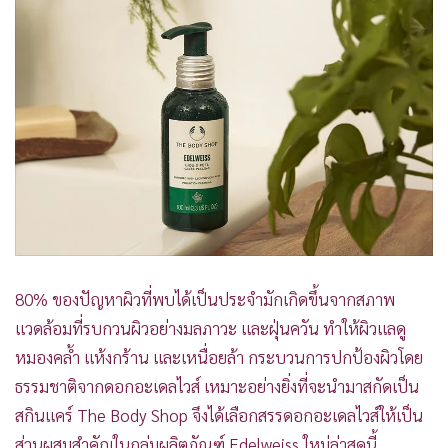
•
เกม
•
วิทยาศาสตร์
•
SMEs
•
หุ้น
•
อินโดจีน
•
กองทุนรวม
•
Celeb Online
•
Factcheck
•
ญี่ปุ่น
•
News1
80% ของปัญหาผิวที่พบได้เป็นประจำมักเกิดขึ้นจากสภาพ
•
Gotomanager
แวดล้อมที่รบกวนผิวอย่างมลภาวะ และฝุ่นควัน ทำให้ผิวแลดู
หมองคล้ำ แห้งกร้าน และเหนื่อยล้า กระบวนการปกป้องผิวโดย
ธรรมชาติจากดอกอะเดลไวส์ เหมาะอย่างยิ่งที่จะนำมาสกัดเป็น
สกินแคร์ The Body Shop จึงได้เลือกสรรดอกอะเดลไวส์ให้เป็น
ส่วนผสมสำคัญในกลุ่มผลิตภัณฑ์ Edelweiss ใหม่ล่าสุดนี้