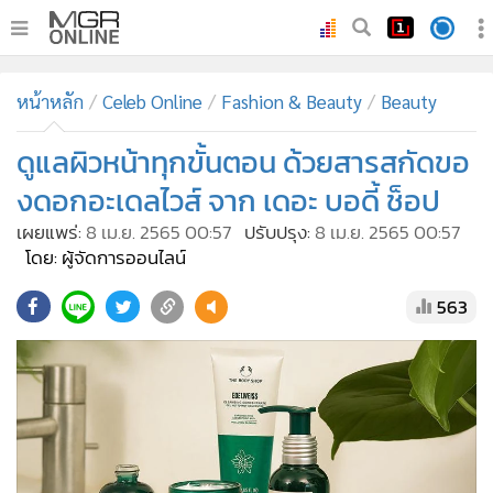
•
หน้าหลัก
หน้าหลัก
Celeb Online
Fashion & Beauty
Beauty
•
ทันเหตุการณ์
•
ดูแลผิวหน้าทุกขั้นตอน ด้วยสารสกัดขอ
ภาคใต้
•
ภูมิภาค
งดอกอะเดลไวส์ จาก เดอะ บอดี้ ช็อป
•
Online Section
เผยแพร่:
8 เม.ย. 2565 00:57
ปรับปรุง:
8 เม.ย. 2565 00:57
•
บันเทิง
โดย: ผู้จัดการออนไลน์
•
ผู้จัดการรายวัน
563
•
คอลัมนิสต์
•
ละคร
•
CbizReview
•
Cyber BIZ
•
ผู้จัดกวน