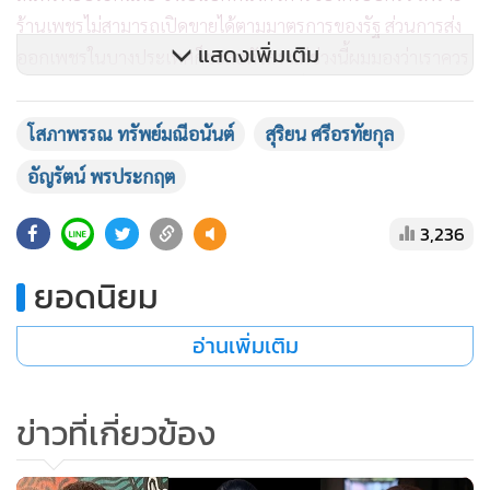
ร้านเพชรไม่สามารถเปิดขายได้ตามมาตรการของรัฐ ส่วนการส่ง
แสดงเพิ่มเติม
ออกเพชรในบางประเทศก็ชะลอตัวลง แต่ช่วงนี้ผมมองว่าเราควร
พลิกวิกฤตให้เป็นโอกาส เพราะในขณะที่ธุรกิจของเราชะลอตัว
เราก็มีเวลาได้อยู่กับครอบครัวมากขึ้น โดยเฉพาะกับลูกๆ อะไรที่
โสภาพรรณ ทรัพย์มณีอนันต์
สุริยน ศรีอรทัยกุล
ไม่เคยทำก็ได้ทำ อย่างก่อนหน้าที่ร้านตัดผมยังไม่อนุญาตให้เปิด
อัญรัตน์ พรประกฤต
ลูกชายผมยาว ผมก็ต้องเป็นช่างจำเป็นตัดผมให้ลูกๆ หรือแม้แต่
การลุกมาทำงานบ้านเอง พอเราได้มาทำแล้วรู้สึกว่าจังหวะดีๆ
3,236
แบบนี้ของชีวิตแทบไม่ค่อยมีมาก่อนเลย” เดอะหนึ่งเล่าด้วยน้ำ
เสียงสดใส
ยอดนิยม
อ่านเพิ่มเติม
ข่าวที่เกี่ยวข้อง