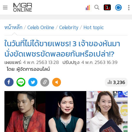
•
หน้าหลัก
หน้าหลัก
Celeb Online
Celebrity
Hot topic
•
ทันเหตุการณ์
•
ในวันที่ไม่ได้ขายเพชร! 3 เจ้าของหันมา
ภาคใต้
•
ภูมิภาค
นั่งขัดเพชรขัดพลอยกันหรือเปล่า!?
•
Online Section
เผยแพร่:
4 พ.ค. 2563 13:28
ปรับปรุง:
4 พ.ค. 2563 16:39
•
บันเทิง
โดย: ผู้จัดการออนไลน์
•
ผู้จัดการรายวัน
3,236
•
คอลัมนิสต์
•
ละคร
•
CbizReview
•
Cyber BIZ
•
ผู้จัดกวน