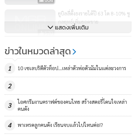
พร้อมเล่าต่อว่า สถานการณ์ช่วงนี้ทุกคนควรให้ความร่วมมือกัน
เสียสละในบางส่วน เพื่อประคองให้ธุรกิจและพนักงานทุกคนอยู่
ยูบิลลี่ตั้งธงรายได้ปี 63 โต 8-10% ชู
ได้อย่างตลอดรอดฝั่ง
กลยุทธ์เพิ่มยอดขาย
แสดงเพิ่มเติม
570
“ตลอดระยะเวลา 56 ปีของบิวตี้เจมส์เราผ่านประสบการณ์เลว
“แนท อนิพรณ์” ร่วมกับ ปณท ส่ง
ข่าวในหมวดล่าสุด
ร้ายมาโดยตลอด ไม่ว่าจะเป็น ต้มยำกุ้ง หรือน้ำท่วม เราก็ผ่านมา
ตรง Face Shield จากโคราชถึง
ได้ แต่ครั้งนี้อาจหนักกว่าที่ผ่านมา เพราะเราเจอโรคร้ายซึ่ง
รพ.รามาฯ
ระบาดไปทั่วโลก ดังนั้น ทุกคนต้องเสียสละร่วมกัน เช่น เจ้าของ
316
1
10 เซเลบริตีตัวท็อป...เหล่าตัวพ่อตัวมัมในแต่ละวงการ
กิจการ พนักงาน ภาครัฐ และเอกชน ควรยอมเสียสละคนละ
25% ซึ่ง 4 ส่วนรวมกันก็ 100 พอดี ผมมั่นใจว่าทุกอย่างจะผ่านไป
2
ได้ พนักงานก็ไม่ต้องตกงาน เจ้าของกิจการก็สามารถประคับ
ประคองทุกอย่างให้ผ่านไปได้ ด้วยความช่วยเหลือและสนับสนุน
ไอศกรีมงานคราฟต์ของคนไทย สร้างสตอรี่โดนใจเหล่า
3
คนดัง
จากหน่วยงานรัฐบาลและธนาคาร”
4
พาเหรดลูกคนดัง เรียนจบแล้วไปไหนต่อ!?