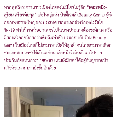
หากพูดถึงวงการเพชรเมืองไทยคงไม่มีใครไม่รู้จัก
“เดอะหนึ่ง-
สุริยน ศรีอรทัยกุล”
เสี่ยใหญ่แห่ง
บิวตี้เจมส์
(Beauty Gems) ผู้ส่ง
ออกเพชรรายใหญ่ของประเทศ พอมาเจอช่วงวิกฤตไวรัสโค
วิด-19 ทำใหัการส่งออกเพชรไปในบางประเทศต้องชะงักลง หรือ
มียอดส่งออกน้อยกว่าเดิมถึงเท่าตัว ประกอบกับร้าน Beauty
Gems ในเมืองไทยก็ไม่สามารถเปิดให้ลูกค้าคนไทยสามารถเลือก
ชมและชอปเพชรได้ดังแต่ก่อน เสี่ยหนึ่งจึงผันตัวเองไปขาย
ประกันภัยแทนการขายเพชร แถมยังมีเวลาได้อยู่กับลูกชายหัว
แก้วหัวแหวนมากยิ่งขึ้นอีกด้วย