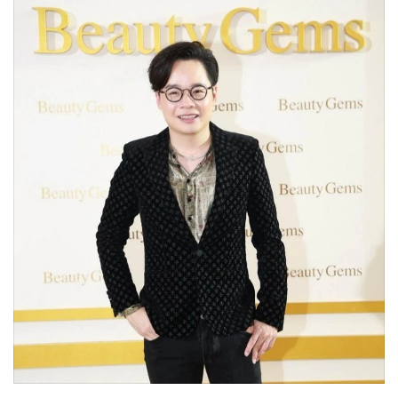
•
เกม
•
วิทยาศาสตร์
•
SMEs
•
หุ้น
•
อินโดจีน
•
กองทุนรวม
•
Celeb Online
•
Factcheck
•
ญี่ปุ่น
•
News1
•
Gotomanager