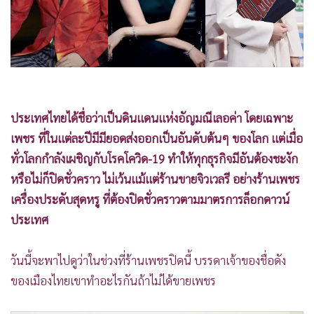
•
Good health & Well-being
•
Green Innovation & SD
•
Management & HR
•
MGR Live
•
Infographic
•
การเมือง
ประเทศไทยได้ชื่อว่าเป็นดินแดนแห่งอัญมณีเลอค่า โดยเฉพาะ
•
ท่องเที่ยว
เพชร ที่ในแต่ละปีมีมียอดส่งออกเป็นอันดับต้นๆ ของโลก แต่เมื่อ
•
กีฬา
ทั่วโลกกำลังเผชิญกับโรคโควิด-19 ทำให้ทุกธุรกิจมีอันต้องชะงัก
•
ต่างประเทศ
หรือไม่ก็ปิดชั่วคราว ไม่เว้นแม้แต่ร้านขายจิวเวลรี อย่างร้านเพชร
•
Special Scoop
เครื่องประดับสุดหรู ที่ต้องปิดชั่วคราวตามมาตรการล็อกดาวน์
•
เศรษฐกิจ-ธุรกิจ
ประเทศ
•
จีน
วันนี้จะพาไปดูว่าในช่วงที่ร้านเพชรปิดนี้ บรรดาเจ้าของชื่อดัง
•
ชุมชน-คุณภาพชีวิต
ของเมืองไทยเขาทำอะไรกันถ้าไม่ได้ขายเพชร
•
อาชญากรรม
•
Motoring