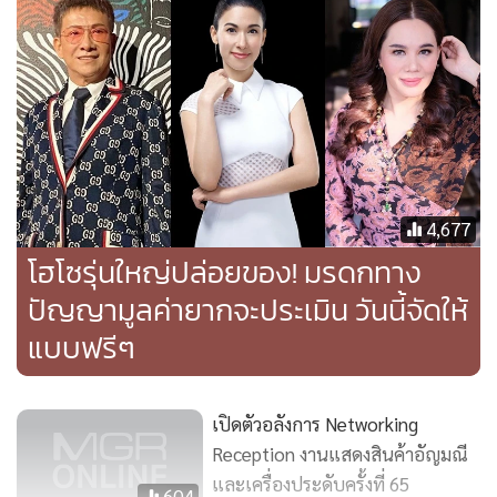
4,677
โฮโซรุ่นใหญ่ปล่อยของ! มรดกทาง
ปัญญามูลค่ายากจะประเมิน วันนี้จัดให้
แบบฟรีๆ
เปิดตัวอลังการ Networking
Reception งานแสดงสินค้าอัญมณี
และเครื่องประดับครั้งที่ 65
604