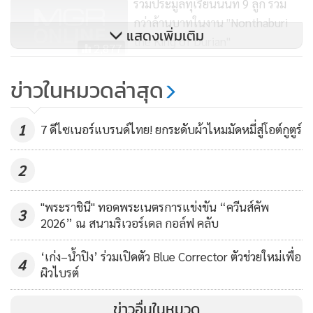
ร่วมประมูลทุเรียนนนท์ 9 ลูก รวม
กว่าล้านบาทในงาน "Nonthaburi
แสดงเพิ่มเติม
the King of Durian"
2,877
เปิดประวัติ! “ริชาร์ด แฮร์ริส”
ข่าวในหมวดล่าสุด
วิสัญญีแพทย์ ผู้ฟันธงสุขภาพลูก
หมูป่าพร้อม!
33,362
1
7 ดีไซเนอร์แบรนด์ไทย! ยกระดับผ้าไหมมัดหมี่สู่โอต์กูตูร์
2
"พระราชินี" ทอดพระเนตรการแข่งขัน “ควีนส์คัพ
3
2026” ณ สนามริเวอร์เดล กอล์ฟ คลับ
‘เก่ง–น้ำปิง’ ร่วมเปิดตัว Blue Corrector ตัวช่วยใหม่เพื่อ
4
ผิวไบรต์
ข่าวอื่นในหมวด