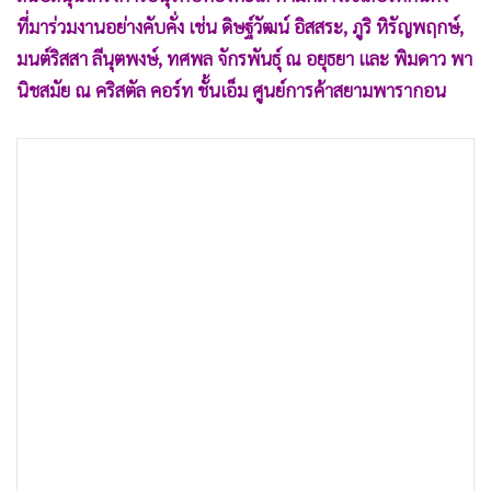
•
เกม
ที่มาร่วมงานอย่างคับคั่ง เช่น ดิษฐ์วัฒน์ อิสสระ, ภูริ หิรัญพฤกษ์,
•
วิทยาศาสตร์
มนต์ริสสา ลีนุตพงษ์, ทศพล จักรพันธุ์ ณ อยุธยา และ พิมดาว พา
•
SMEs
นิชสมัย ณ คริสตัล คอร์ท ชั้นเอ็ม ศูนย์การค้าสยามพารากอน
•
หุ้น
•
อินโดจีน
•
กองทุนรวม
•
Celeb Online
•
Factcheck
•
ญี่ปุ่น
•
News1
•
Gotomanager