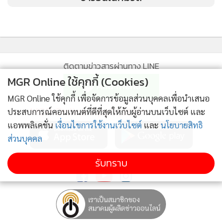
ติดตามข่าวสารผ่านทาง LINE
MGR Online ใช้คุกกี้ (Cookies)
MGR Online ใช้คุกกี้ เพื่อจัดการข้อมูลส่วนบุคคลเพื่อนำเสนอ
MGR Online Application
ประสบการณ์คอนเทนต์ที่ดีที่สุดให้กับผู้อ่านบนเว็บไซต์ และ
โดยไฮไลต์ของนิทรรศการครั้งนี้คือการเปิดตัวนาฬิกาบลองแปง
แอพพลิเคชั่น
เงื่อนไขการใช้งานเว็บไซต์
และ
นโยบายสิทธิ
รุ่นลิมิเต็ดอีดิชัน ฟิฟตี้ ฟาธอมส์ โอเชี่ยน คอมมิตเมนต์ 3 (Fifty
ส่วนบุคคล
Fathoms Ocean Commitment III) ที่จัดแสดงครั้งแรกของโลก
ติดตาม MGR Online
รับทราบ
ที่ประเทศไทย และผลิตเพียงแค่ 250 เรือนทั่วโลกเท่านั้น โดยตัว
เรือนยังคงความเป็นเอกลักษณ์ของฟิฟตี้ ฟาธอมส์ ที่หน้าปัด
นาฬิกาเป็นสีน้ำเงินซึ่งได้แรงบันดาลใจจากท้องมหาสมุทร ด้วย
ขนาดตัวเรือน 40 มิลลิเมตร พร้อมด้วยสุดยอดนวัตกรรมแห่ง