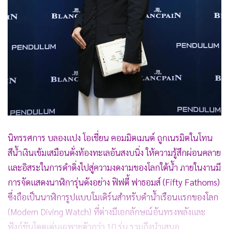
นิทรรศการ บลองแปง โอเชี่ยน คอมมิตเมนต์ ถูกเนรมิตในโทน
สีน้ำเงินเข้มเสมือนดั่งท้องทะเลอันสงบนิ่ง ให้ความรู้สึกผ่อนคลาย
และอิสระในการดำดิ่งไปสู่ความงดงามของโลกใต้น้ำ ภายในงานมี
การจัดแสดงนาฬิการุ่นดังอย่าง ฟิฟตี้ ฟาธอมส์ (Fifty Fathoms)
ซึ่งถือเป็นนาฬิการูปแบบโมเดิร์นสําหรับดําน้ำเรือนแรกของโลก
(Modern Diving Watch) ที่ต่างมีเอกลักษณ์อันทรงพลังและ
ฟังก์ชันโดดเด่นเฉพาะตัวกว่า 10 รุ่น รวมถึงนำเสนอ