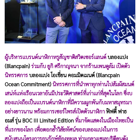
•
Good health & Well-being
•
Green Innovation & SD
•
Management & HR
•
MGR Live
•
Infographic
•
การเมือง
ผู้บริหารแบรนด์นาฬิกาหรูสัญชาติสวิตเซอร์แลนด์
บลองแปง
•
ท่องเที่ยว
(Blancpain)
ร่วมกับ ยูกิ ศรีกาญจนา จากร้านเพนดูลัม เปิดตัว
•
กีฬา
นิทรรศการ
บลองแปง โอเชี่ยน คอมมิตเมนต์ (Blancpain
•
ต่างประเทศ
Ocean Commitment)
นิทรรศการที่นำพาทุกท่านไปสัมผัสมนต์
•
Special Scoop
เสน่ห์แห่งเรือนเวลาอันมีประวัติศาสตร์ที่เก่าแก่ที่สุดในโลก ซึ่งบ
•
เศรษฐกิจ-ธุรกิจ
ลองแปงถือเป็นแบรนด์นาฬิกาที่มีความผูกพันกับมหาสมุทรมา
•
จีน
อย่างยาวนาน พร้อมการเซอร์ไพรส์เปิดตัวนาฬิกา
ฟิฟตี้ ฟาธ
•
ชุมชน-คุณภาพชีวิต
อมส์ รุ่น BOC III Limited Edition
ที่มาจัดแสดงในเมืองไทยเป็น
•
อาชญากรรม
ที่แรกของโลก เพื่อตอกย้ำวิสัยทัศน์ของบลองแปงในการ
•
Motoring
สนับสนุนโครงการอนุรักษ์ท้องทะเล ท่ามกลางเซเลบริตีคนดัง