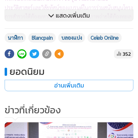
ประวัติศาสตร์และวิสัยทัศน์ของแบรนด์ในการร่วมสนับสนุนโครง
แสดงเพิ่มเติม
การสํารวจใต้ท้องมหาสมุทรที่ถ่ายทอดผ่านภาพถ่ายใต้ท้องทะเล
อันสวยงามจากช่างภาพชื่อดังระดับโลกกว่า 20 ภาพ ที่ถูกจัดวาง
บริเวณรอบงานให้ทุกคนได้ซึมซับบรรยากาศท้องทะเล อีกทั้งมี
นาฬิกา
Blancpain
บลองแปง
Celeb Online
การนำรูปภาพมาจัดทำเป็นโปสการ์ดเพื่อส่งต่อความมหัศจรรย์
และเจตนารมณ์การอนุรักษ์ธรรมชาติใต้ท้องทะเลให้ทุกคนได้
352
ตระหนักถึงคุณค่าและร่วมกันรักษามหาสมุทรให้สวยงามไป
ยอดนิยม
ตลอดกาล โดยในงานได้มีการพูดคุยกับช่างถ่ายภาพใต้น้ำ มร.อิ
มราน อาหมัด (Imran Ahmad) หนึ่งในเจ้าของผลงานที่ได้จัด
อ่านเพิ่มเติม
แสดงในนิทรรศการครั้งนี้ มาร่วมถ่ายทอดประสบการณ์และ
ความประทับใจในการสวมใส่นาฬิกาบลองแปงระหว่างการ
บันทึกภาพความสวยงามใต้ท้องมหาสมุทร รวมถึงสองเซเลบริตี
ข่าวที่เกี่ยวข้อง
ภูริ หิรัญพฤกษ์ และ ดิษฐ์วัฒน์ อิสสระ ที่มาเล่าถึงความผูกพันกับ
มหาสมุทรและร่วมพูดคุยกันอย่างใกล้ชิด