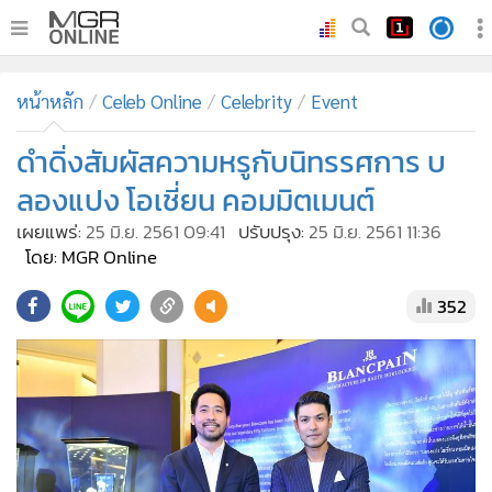
•
หน้าหลัก
หน้าหลัก
Celeb Online
Celebrity
Event
•
ทันเหตุการณ์
•
ดำดิ่งสัมผัสความหรูกับนิทรรศการ บ
ภาคใต้
•
ภูมิภาค
ลองแปง โอเชี่ยน คอมมิตเมนต์
•
Online Section
เผยแพร่:
25 มิ.ย. 2561 09:41
ปรับปรุง:
25 มิ.ย. 2561 11:36
•
บันเทิง
โดย: MGR Online
•
ผู้จัดการรายวัน
352
•
คอลัมนิสต์
•
ละคร
•
CbizReview
•
Cyber BIZ
•
ผู้จัดกวน