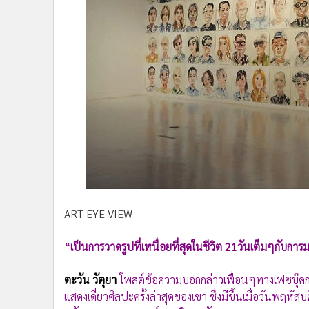
•
Management & HR
•
MGR Live
•
Infographic
•
การเมือง
•
ท่องเที่ยว
•
กีฬา
•
ต่างประเทศ
•
Special Scoop
•
เศรษฐกิจ-ธุรกิจ
•
จีน
•
ชุมชน-คุณภาพชีวิต
ART EYE VIEW---
•
อาชญากรรม
•
Motoring
“เป็นการวาดรูปที่เหนื่อยที่สุดในชีวิต 21วันเต็มๆกับการมา
•
เกม
•
วิทยาศาสตร์
ตะวัน วัตุยา
โพสต์ข้อความบอกกล่าวเพื่อนๆทางเฟซบุ๊คก
•
SMEs
แสดงเดี่ยวศิลปะครั้งล่าสุดของเขา ซึ่งมีขึ้นเมื่อวันพฤหัส
•
หุ้น
ทรัพยากร จุฬาลงกรณ์มหาวิทยาลัย