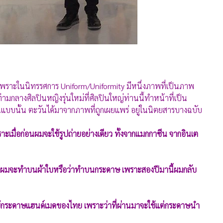
 เพราะในนิทรรศการ Uniform/Uniformity มีหนึ่งภาพที่เป็นภาพ
ท่ามกลางศิลปินหญิงรุ่นใหม่ที่ศิลปินใหญ่ท่านนี้ทำหน้าที่เป็น
นแบบนั้น ตะวันได้มาจากภาพที่ถูกเผยแพร่ อยู่ในนิตยสารบางฉบับ
ะเมื่อก่อนผมจะใช้รูปถ่ายอย่างเดียว ทั้งจากแมกกาซีน จากอินเต
าวนี้ ผมจะทำบนผ้าใบหรือว่าทำบนกระดาษ เพราะสองปีมานี้ผมกลับ
กระดาษแฮนด์เมดของไทย เพราะว่าที่ผ่านมาจะใช้แต่กระดาษนำ