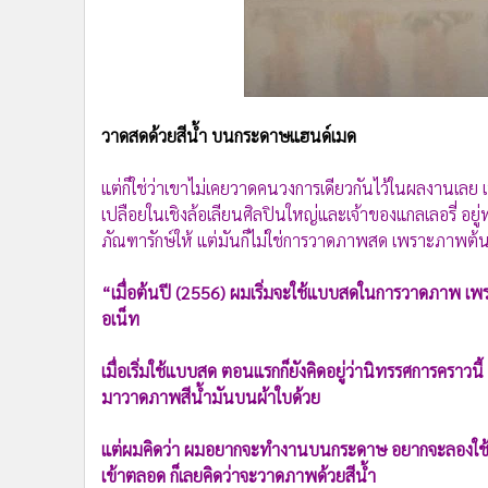
วาดสดด้วยสีน้ำ บนกระดาษแฮนด์เมด
แต่ก็ใช่ว่าเขาไม่เคยวาดคนวงการเดียวกันไว้ในผลงานเลย
เปลือยในเชิงล้อเลียนศิลปินใหญ่และเจ้าของแกลเลอรี่ อยู่
ภัณฑารักษ์ให้ แต่มันก็ไม่ใช่การวาดภาพสด เพราะภาพต้
“เมื่อต้นปี (2556) ผมเริ่มจะใช้แบบสดในการวาดภาพ เพรา
อเน็ท
เมื่อเริ่มใช้แบบสด ตอนแรกก็ยังคิดอยู่ว่านิทรรศการคร
มาวาดภาพสีน้ำมันบนผ้าใบด้วย
แต่ผมคิดว่า ผมอยากจะทำงานบนกระดาษ อยากจะลองใช้
เข้าตลอด ก็เลยคิดว่าจะวาดภาพด้วยสีน้ำ