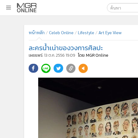
เลือกเครื่องมือท
•
หน้าหลัก
หน้าหลัก
Celeb Online
Lifestyle
Art Eye View
ค้นหา
•
ทันเหตุการณ์
Google
•
ภาคใต้
ละครน้ำเน่าของวงการศิลปะ
•
ภูมิภาค
MGR Onl
เผยแพร่:
13 ต.ค. 2556 19:09
โดย: MGR Online
•
Online Section
ค้นหาขั
•
บันเทิง
•
ผู้จัดการรายวัน
•
คอลัมนิสต์
•
ละคร
•
CbizReview
•
Cyber BIZ
•
ผู้จัดกวน
•
Good health & Well-being
•
Green Innovation & SD