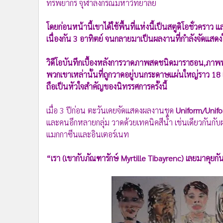
•
อินโดจีน
โดยก่อนหน้านี้เขาได้ใช้พื้นที่แห่งนี้เป็นสตูดิโอชั่ว
•
กองทุนรวม
เนื่องกัน 3 อาทิตย์ จนกลายมาเป็นผลงานที่กำลังจัดแสดง
•
Celeb Online
•
Factcheck
วิดีโอบันทึกเบื้องหลังการวาดภาพสดชนิดมาราธอน,ภา
•
ญี่ปุ่น
พวกเขาเหล่านั้นที่ถูกวาดอยู่บนกระดาษแผ่นใหญ่ราว 18 
•
News1
ถือเป็นหัวใจสำคัญของนิทรรศการครั้งนี้
•
Gotomanager
เมื่อ 3 ปีก่อน ตะวันเคยจัดแสดงผลงานชุด
Uniform/Unif
และคนอีกหลายกลุ่ม วาดด้วยเทคนิคสีน้ำ เช่นเดียวกันก
แมกกาซีนและอินเตอร์เนท
“เรา (เขากับภัณฑารักษ์ Myrtille Tibayrenc) เลยมาคุ