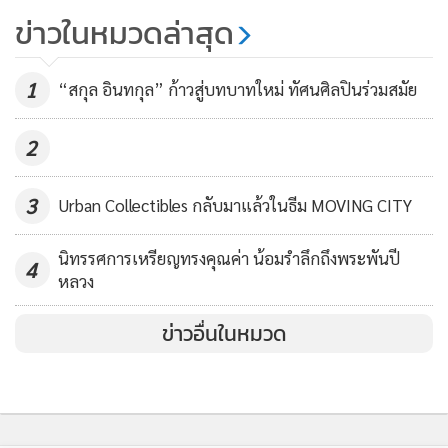
นิทรรศการศิลปะไทย-มาเลย์ครั้งที่ 2
ข่าวในหมวดล่าสุด
ชมฟรีถึง 15 ม.ค.นี้
2,338
1
“สกุล อินทกุล” ก้าวสู่บทบาทใหม่ ทัศนศิลปินร่วมสมัย
2
3
Urban Collectibles กลับมาแล้วในธีม MOVING CITY
นิทรรศการเหรียญทรงคุณค่า น้อมรำลึกถึงพระพันปี
4
หลวง
ข่าวอื่นในหมวด