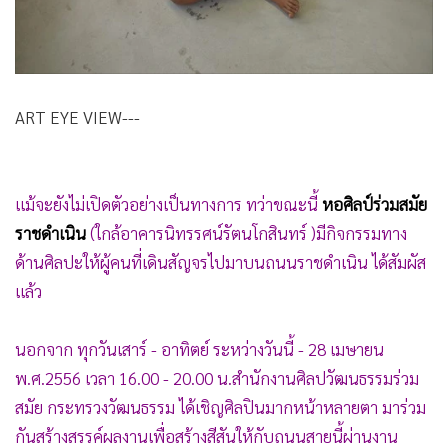
•
Good health & Well-being
•
Green Innovation & SD
•
Management & HR
•
MGR Live
ART EYE VIEW---
•
Infographic
•
การเมือง
•
ท่องเที่ยว
แม้จะยังไม่เปิดตัวอย่างเป็นทางการ ทว่าขณะนี้
หอศิลป์ร่วมสมัย
•
กีฬา
ราชดำเนิน
(ใกล้อาคารนิทรรศน์รัตนโกสินทร์ )มีกิจกรรมทาง
•
ต่างประเทศ
ด้านศิลปะให้ผู้คนที่เดินสัญจรไปมาบนถนนราชดำเนิน ได้สัมผัส
•
Special Scoop
แล้ว
•
เศรษฐกิจ-ธุรกิจ
•
จีน
นอกจาก ทุกวันเสาร์ - อาทิตย์ ระหว่างวันนี้ - 28 เมษายน
•
ชุมชน-คุณภาพชีวิต
พ.ศ.2556 เวลา 16.00 - 20.00 น.สำนักงานศิลปวัฒนธรรมร่วม
•
อาชญากรรม
สมัย กระทรวงวัฒนธรรม ได้เชิญศิลปินมากหน้าหลายตา มาร่วม
•
Motoring
กันสร้างสรรค์ผลงานเพื่อสร้างสีสันให้กับถนนสายนี้ผ่านงาน