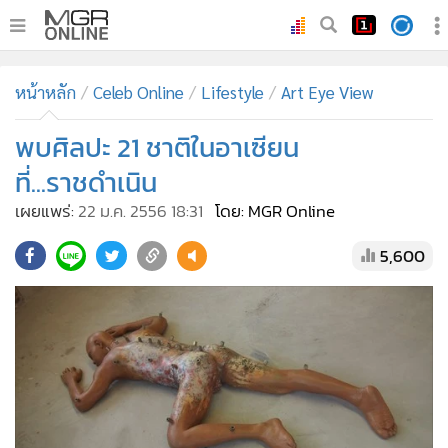
•
หน้าหลัก
หน้าหลัก
Celeb Online
Lifestyle
Art Eye View
•
ทันเหตุการณ์
•
พบศิลปะ 21 ชาติในอาเซียน
ภาคใต้
•
ภูมิภาค
ที่...ราชดำเนิน
•
Online Section
เผยแพร่:
22 ม.ค. 2556 18:31
โดย: MGR Online
•
บันเทิง
5,600
•
ผู้จัดการรายวัน
•
คอลัมนิสต์
•
ละคร
•
CbizReview
•
Cyber BIZ
•
ผู้จัดกวน