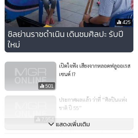
ของแต่ละประเทศได้มีโอกาสใช้เวลาสร้างสรรค์ผลงานร่วมกัน
และนำผลงานที่เกิดขึ้นระหว่างการเวิร์คชอป มาจัดแสดงร่วมกับ
425
ผลงานที่หอบหิ้วจากประเทศตน
ชิลย่านราชดำเนิน เดินชมศิลปะ รับปี
รวมเป็นผลงานศิลปะทั้งสิ้นกว่า 250 ชิ้น ที่ศิลปินจาก 21
ใหม่
ประเทศอาเซียน มีมาให้ ชมฟรี!! ที่...ราชดำเนิน
เปิดใจฟัง เสียงจากหลอดฟลูออเรส
เซนต์ !?
501
ประกาศผลแล้ว ว่าที่ “ศิลปินแห่ง
ชาติ ปี 55”
7,954
แสดงเพิ่มเติม
เรียนรู้วัฒนธรรมอาเซียนผ่าน