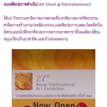
ถนนศิลปะราชดำเนิน
(Art Street @ Ratchadamnoen)
•
เกม
•
วิทยาศาสตร์
ได้แก่ กิจกรรมสาธิตวาดภาพลายเส้น สาธิตวาดภาพจิตรกรรม
•
SMEs
สาธิตการสร้างงานประติมากรรม และศิลปะการแสดง โดยศิลปิน
•
หุ้น
อิสระและนักศึกษาศิลปะจากหลากหลายสาขาที่จะผลัดเปลี่ยน
•
อินโดจีน
หมุนเวียนกันมาสาธิต และนำเสนอผลงาน
•
กองทุนรวม
•
Celeb Online
•
Factcheck
•
ญี่ปุ่น
•
News1
•
Gotomanager