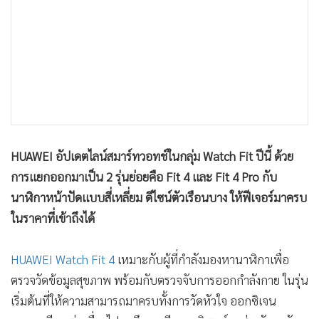
•
เกม
•
วิทยาศาสตร์
•
SMEs
•
หุ้น
•
อินโดจีน
•
กองทุนรวม
•
Celeb Online
HUAWEI อัปเดตไลน์สมาร์ทวอทช์ในกลุ่ม Watch Fit ปีนี้ ด้วย
•
Factcheck
การแยกออกมาเป็น 2 รุ่นย่อยคือ Fit 4 และ Fit 4 Pro กับ
•
ญี่ปุ่น
นาฬิกาหน้าปัดแบบสี่เหลี่ยม ดีไซน์ตัวเรือนบาง ให้ฟีเจอร์มาครบ
•
News1
ในราคาที่เข้าถึงได้
•
Gotomanager
HUAWEI Watch Fit 4
เหมาะกับผู้ที่กำลังมองหานาฬิกาเพื่อ
ตรวจวัดข้อมูลสุขภาพ พร้อมกับตรวจจับการออกกำลังกาย ในรุ่น
เริ่มต้นที่ให้ความสามารถมาครบทั้งการวัดหัวใจ ออกซิเจน