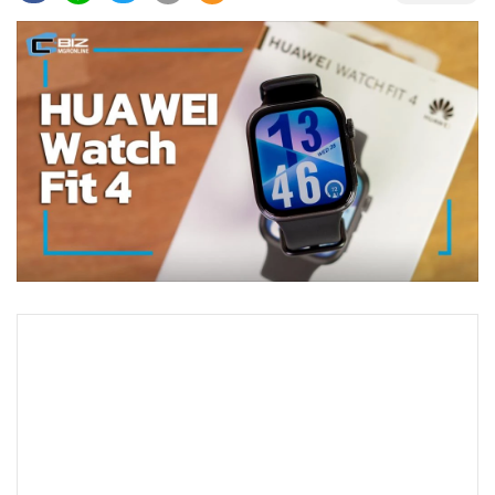
•
Good health & Well-being
•
Green Innovation & SD
•
Management & HR
•
MGR Live
•
Infographic
•
การเมือง
•
ท่องเที่ยว
•
กีฬา
•
ต่างประเทศ
•
Special Scoop
•
เศรษฐกิจ-ธุรกิจ
•
จีน
•
ชุมชน-คุณภาพชีวิต
•
อาชญากรรม
•
Motoring