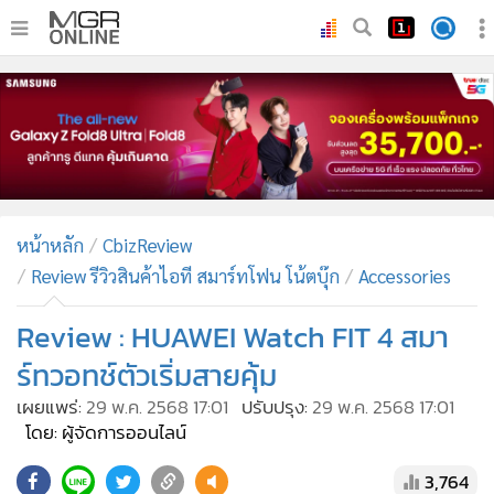
•
หน้าหลัก
•
ทันเหตุการณ์
•
ภาคใต้
•
ภูมิภาค
•
Online Section
หน้าหลัก
CbizReview
•
บันเทิง
Review รีวิวสินค้าไอที สมาร์ทโฟน โน้ตบุ๊ก
Accessories
•
ผู้จัดการรายวัน
•
คอลัมนิสต์
Review : HUAWEI Watch FIT 4 สมา
•
ละคร
ร์ทวอทช์ตัวเริ่มสายคุ้ม
•
CbizReview
เผยแพร่:
29 พ.ค. 2568 17:01
ปรับปรุง:
29 พ.ค. 2568 17:01
•
Cyber BIZ
โดย: ผู้จัดการออนไลน์
•
ผู้จัดกวน
3,764