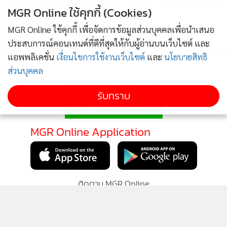
MGR Online ใช้คุกกี้ (Cookies)
แม้ว่า HUAWEI Watch Fit 4 จะเป็นรุ่นเริ่มต้น แต่เรื่องสุขภาพ
ข่าวอื่นในหมวด
นับว่าจัดเต็ม ด้วยเทคโนโลยี HUAWEI TruSense มาช่วยสแกน
MGR Online ใช้คุกกี้ เพื่อจัดการข้อมูลส่วนบุคคลเพื่อนำเสนอ
สุขภาพแบบรอบด้าน วัดได้ทั้งชีพจร เช็กการนอนหลับก็ละเอียด
ประสบการณ์คอนเทนต์ที่ดีที่สุดให้กับผู้อ่านบนเว็บไซต์ และ
เป็นวิทยาศาสตร์ แถมมีตัวบอกอารมณ์ผ่านหน้าปัดน้องสัตว์เลี้ยง
แอพพลิเคชั่น
เงื่อนไขการใช้งานเว็บไซต์
และ
นโยบายสิทธิ
สุดคิ้วท์ด้วยนะ
ส่วนบุคคล
ติดตามข่าวสารผ่านทาง LINE
รับทราบ
MGR Online Application
ติดตาม MGR Online