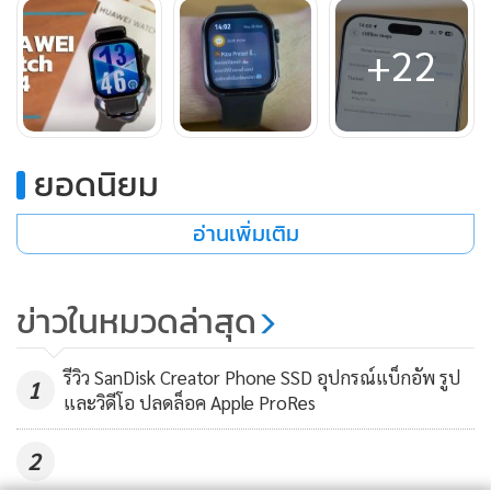
สำหรับสายนาฬิกาที่ให้มาจะเป็นสายยางฟลูออโรอีลาสโตเมอร์ ที่
สามารถปรับให้กระชับ สวมใส่สบาย น้ำหนักเบา และสามารถ
+22
ถอดเปลี่ยนได้ง่าย จากการกดปุ่มปลดสายนาฬิกาที่ตัวเรือน และ
ดังออกเท่านั้น
สุขภาพดีรอบด้าน
ยอดนิยม
อ่านเพิ่มเติม
ข่าวในหมวดล่าสุด
รีวิว SanDisk Creator Phone SSD อุปกรณ์แบ็กอัพ รูป
1
และวิดีโอ ปลดล็อค Apple ProRes
2