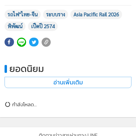
•
เกม
รถไฟ"ไทย-จีน
ระบบราง
Asia Pacific Rail 2026
•
วิทยาศาสตร์
•
SMEs
พิพัฒน์
เปืดปี 2574
•
หุ้น
549
•
อินโดจีน
•
กองทุนรวม
•
Celeb Online
ยอดนิยม
•
Factcheck
•
ญี่ปุ่น
อ่านเพิ่มเติม
•
News1
•
Gotomanager
กำลังโหลด...
ติดตามข่าวสารผ่านทาง LINE