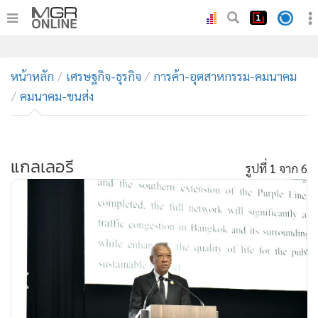
•
หน้าหลัก
•
หน้าหลัก
ทันเหตุการณ์
เศรษฐกิจ-ธุรกิจ
การค้า-อุตสาหกรรม-คมนาคม
คมนาคม-ขนส่ง
•
ภาคใต้
•
ภูมิภาค
•
Online Section
แกลเลอรี
•
บันเทิง
รูปที่
1
จาก 6
•
ผู้จัดการรายวัน
•
คอลัมนิสต์
•
ละคร
•
CbizReview
•
Cyber BIZ
•
ผู้จัดกวน