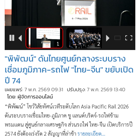
•
Good health & Well-being
•
Green Innovation & SD
•
Management & HR
•
MGR Live
•
Infographic
6
1
2
•
การเมือง
"พิพัฒน์" ดันไทยศูนย์กลางระบบราง
•
ท่องเที่ยว
เชื่อมภูมิภาค-รถไฟ "ไทย-จีน" ขยับเปิด
•
กีฬา
•
ปี 74
ต่างประเทศ
•
Special Scoop
เผยแพร่:
7 พ.ค. 2569 09:31
ปรับปรุง:
7 พ.ค. 2569 13:40
โดย: ผู้จัดการออนไลน์
•
เศรษฐกิจ-ธุรกิจ
“พิพัฒน์” โชว์วิสัยทัศน์เวทีระดับโลก Asia Pacific Rail 2026
•
จีน
ดันระบบรางเชื่อมไทย-ภูมิภาค ชู แลนด์บริดจ์-รถไฟข้าม
•
ชุมชน-คุณภาพชีวิต
พรมแดน สู่ศูนย์กลางเศรษฐกิจ ส่วนรถไฟ ไทย-จีน เปิดบริการปี
•
อาชญากรรม
2574 ยังต้องเร่งรัด 2 สัญญาที่ล่าช้า
รายละเอียด...
•
Motoring