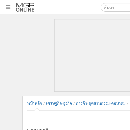
เลือกเครื่องมือท
•
หน้าหลัก
ค้นหา
•
ทันเหตุการณ์
Google
•
ภาคใต้
•
ภูมิภาค
MGR Onl
•
Online Section
ค้นหาขั
•
บันเทิง
•
ผู้จัดการรายวัน
•
คอลัมนิสต์
•
ละคร
•
CbizReview
•
Cyber BIZ
หน้าหลัก
เศรษฐกิจ-ธุรกิจ
การค้า-อุตสาหกรรม-คมนาคม
•
ผู้จัดกวน
•
Good health & Well-being
แกลเลอรี
•
Green Innovation & SD