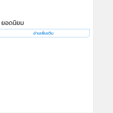
ยอดนิยม
อ่านเพิ่มเติม
ne ใช้คุกกี้ (Cookies)
ใช้คุกกี้ เพื่อจัดการข้อมูลส่วนบุคคลเพื่อนำ
ารณ์คอนเทนต์ที่ดีที่สุดให้กับผู้อ่านบน
รับทราบ
ละ แอพพลิเคชั่น
เงื่อนไขการใช้งานเว็บไซต์
และ
ิส่วนบุคคล