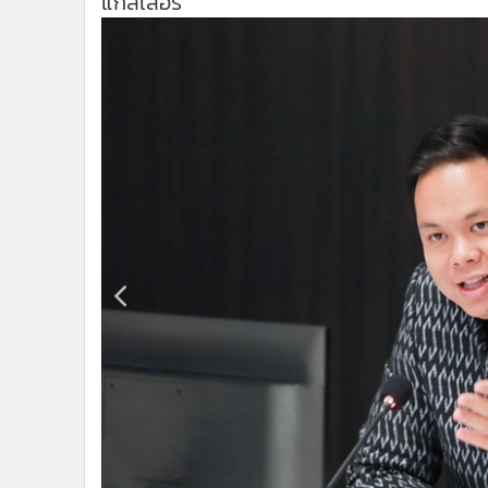
•
Management & HR
•
MGR Live
•
Infographic
•
การเมือง
•
ท่องเที่ยว
•
กีฬา
•
ต่างประเทศ
•
Special Scoop
•
เศรษฐกิจ-ธุรกิจ
•
จีน
•
ชุมชน-คุณภาพชีวิต
•
อาชญากรรม
•
Motoring
•
เกม
•
วิทยาศาสตร์
•
SMEs
•
หุ้น