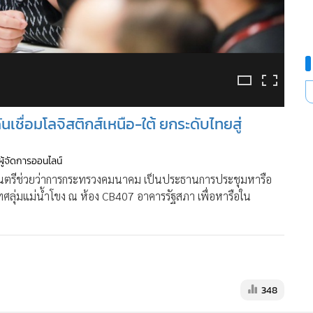
MGR Onli
MGR Online 
ชื่อมโลจิสติกส์เหนือ-ใต้ ยกระดับไทยสู่
เสนอ ประสบก
เว็บไซต์ แ
ผู้จัดการออนไลน์
นโยบายสิทธ
นตรีช่วยว่าการกระทรวงคมนาคม เป็นประธานการประชุมหารือ
ลุ่มแม่น้ำโขง ณ ห้อง CB407 อาคารรัฐสภา เพื่อหารือใน
348