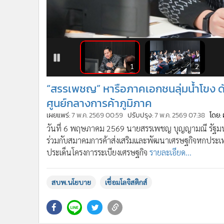
•
อินโดจีน
•
กองทุนรวม
•
Celeb Online
1
2
•
Factcheck
•
ญี่ปุ่น
•
News1
“สรรเพชญ” หารือภาคเอกชนลุ่มน้ำโขง ดันเ
•
Gotomanager
ศูนย์กลางการค้าภูมิภาค
เผยแพร่:
7 พ.ค. 2569 00:59
ปรับปรุง:
7 พ.ค. 2569 07:38
โดย: 
วันที่ 6 พฤษภาคม 2569 นายสรรเพชญ บุญญามณี รัฐม
ร่วมกับสมาคมการค้าส่งเสริมและพัฒนาเศรษฐกิจหกประเทศ
ประเด็นโครงการระเบียงเศรษฐกิจ
รายละเอียด...
สบพ.นโยบาย
เชื่อมโลจิสติกส์