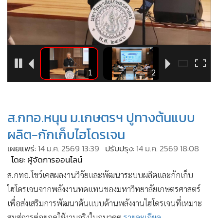
•
Good health & Well-being
•
Green Innovation & SD
•
Management & HR
•
MGR Live
•
Infographic
3
1
2
•
การเมือง
•
ท่องเที่ยว
•
กีฬา
ส.กทอ.หนุน ม.เกษตรฯ ปูทางต้นแบบ
•
ต่างประเทศ
ผลิต-กักเก็บไฮโดรเจน
•
Special Scoop
เผยแพร่:
14 ม.ค. 2569 13:39
ปรับปรุง:
14 ม.ค. 2569 18:08
•
เศรษฐกิจ-ธุรกิจ
โดย: ผู้จัดการออนไลน์
•
จีน
ส.กทอ.โชว์เคสผลงานวิจัยและพัฒนาระบบผลิตและกักเก็บ
•
ชุมชน-คุณภาพชีวิต
ไฮโดรเจนจากพลังงานทดแทนของมหาวิทยาลัยเกษตรศาสตร์
•
อาชญากรรม
เพื่อส่งเสริมการพัฒนาต้นแบบด้านพลังงานไฮโดรเจนที่เหมาะ
•
Motoring
สมสู่การต่อยอดใช้งานจริงในอนาคต
รายละเอียด...