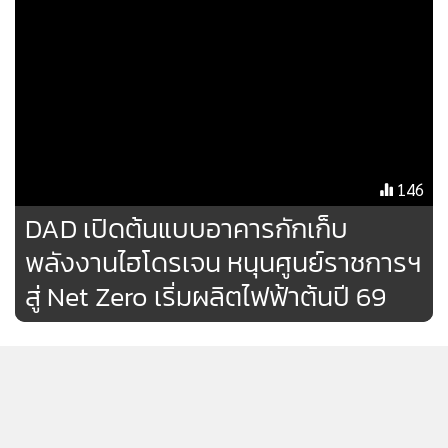
MGR Online ใช้คุกกี้ (Cookies)
MGR Online ใช้คุกกี้ เพื่อจัดการข้อมูลส่วนบุคคลเพื่อนำเสนอ
ประสบการณ์คอนเทนต์ที่ดีที่สุดให้กับผู้อ่านบนเว็บไซต์ และ
แอพพลิเคชั่น
เงื่อนไขการใช้งานเว็บไซต์
และ
นโยบายสิทธิ
ส่วนบุคคล
รับทราบ
146
DAD เปิดต้นแบบอาคารกักเก็บ
พลังงานไฮโดรเจน หนุนศูนย์ราชการฯ
สู่ Net Zero เริ่มผลิตไฟฟ้าต้นปี 69
กฟผ.ชงคณะอนุฯPDPอนุมัติเร่ง/
ขยายโครงการSolar Floatingใน
เขื่อน
387