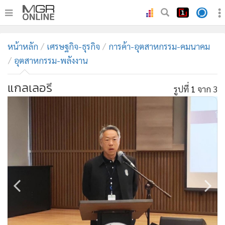
•
หน้าหลัก
หน้าหลัก
เศรษฐกิจ-ธุรกิจ
การค้า-อุตสาหกรรม-คมนาคม
•
ทันเหตุการณ์
อุตสาหกรรม-พลังงาน
•
ภาคใต้
แกลเลอรี
•
ภูมิภาค
รูปที่
1
จาก 3
•
Online Section
•
บันเทิง
•
ผู้จัดการรายวัน
•
คอลัมนิสต์
•
ละคร
•
CbizReview
•
Cyber BIZ
•
ผู้จัดกวน