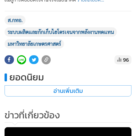
•
เกม
•
วิทยาศาสตร์
ส.กทอ.
•
SMEs
ระบบผลิตและกักเก็บไฮโดรเจนจากพลังงานทดแทน
•
หุ้น
•
อินโดจีน
มหาวิทยาลัยเกษตรศาสตร์
•
กองทุนรวม
96
•
Celeb Online
•
Factcheck
ยอดนิยม
•
ญี่ปุ่น
อ่านเพิ่มเติม
•
News1
•
Gotomanager
ข่าวที่เกี่ยวข้อง