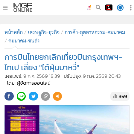
•
หน้าหลัก
•
ทันเหตุการณ์
•
ภาคใต้
•
ภูมิภาค
•
Online Section
หน้าหลัก
เศรษฐกิจ-ธุรกิจ
การค้า-อุตสาหกรรม-คมนาคม
•
บันเทิง
คมนาคม-ขนส่ง
•
ผู้จัดการรายวัน
•
คอลัมนิสต์
การบินไทยยกเลิกเที่ยวบินกรุงเทพฯ-
•
ละคร
ไทเป เลี่ยง "ไต้ฝุ่นบาหวี่"
•
CbizReview
เผยแพร่:
9 ก.ค. 2569 18:39
ปรับปรุง:
9 ก.ค. 2569 20:43
•
Cyber BIZ
โดย: ผู้จัดการออนไลน์
•
ผู้จัดกวน
359