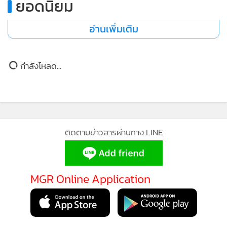
การบินไทย
359
ยอดนิยม
อ่านเพิ่มเติม
ข่าวในหมวดล่าสุด
“ภัทรพงศ์”ลงพื้นที่ปทุมธานี กำชับแก้จุดเสี่ยงหน้า
1
โรงเรียน-จุดกลับรถ ทล.352 “ธัญบุรี – คลองระพีพัฒน์
2
“สุวรรณภูมิ” ชวนบอกรักแม่ ผ่านกิจกรรมภาพวาด
3