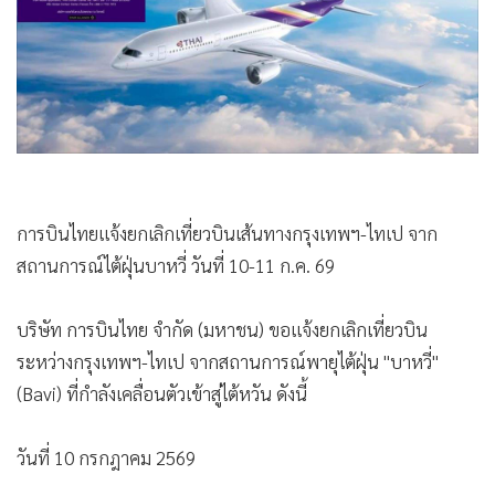
•
Good health & Well-being
•
Green Innovation & SD
•
Management & HR
•
MGR Live
•
Infographic
•
การเมือง
•
ท่องเที่ยว
•
กีฬา
•
ต่างประเทศ
•
Special Scoop
•
เศรษฐกิจ-ธุรกิจ
การบินไทยแจ้งยกเลิกเที่ยวบินเส้นทางกรุงเทพฯ-ไทเป จาก
•
จีน
สถานการณ์ไต้ฝุ่นบาหวี่ วันที่ 10-11 ก.ค. 69
•
ชุมชน-คุณภาพชีวิต
•
อาชญากรรม
บริษัท การบินไทย จำกัด (มหาชน) ขอแจ้งยกเลิกเที่ยวบิน
•
Motoring
ระหว่างกรุงเทพฯ-ไทเป จากสถานการณ์พายุไต้ฝุ่น "บาหวี่"