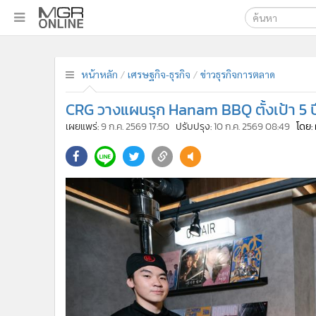
เลือกเครื่องมือท
•
หน้าหลัก
ค้นหา
•
ทันเหตุการณ์
หน้าหลัก
เศรษฐกิจ-ธุรกิจ
ข่าวธุรกิจการตลาด
Google
•
ภาคใต้
CRG วางแผนรุก Hanam BBQ ตั้งเป้า 5 ป
•
ภูมิภาค
MGR Onl
เผยแพร่:
9 ก.ค. 2569 17:50
ปรับปรุง:
10 ก.ค. 2569 08:49
โดย:
•
Online Section
ค้นหาขั
•
บันเทิง
•
ผู้จัดการรายวัน
•
คอลัมนิสต์
•
ละคร
•
CbizReview
•
Cyber BIZ
•
ผู้จัดกวน
•
Good health & Well-being
•
Green Innovation & SD