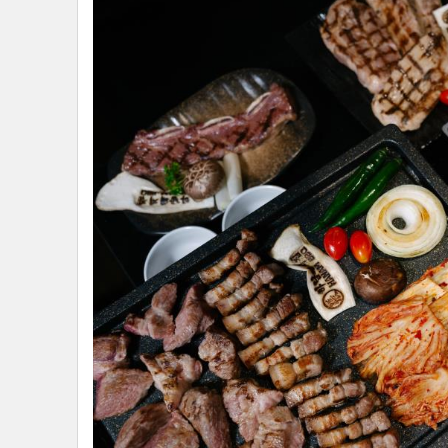
•
อินโดจีน
•
กองทุนรวม
•
Celeb Online
•
Factcheck
•
ญี่ปุ่น
•
News1
•
Gotomanager