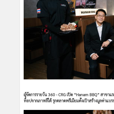
•
Management & HR
•
MGR Live
•
Infographic
•
การเมือง
•
ท่องเที่ยว
•
กีฬา
•
ต่างประเทศ
•
Special Scoop
•
เศรษฐกิจ-ธุรกิจ
•
จีน
•
ชุมชน-คุณภาพชีวิต
•
อาชญากรรม
•
Motoring
•
เกม
ผู้จัดการรายวัน 360 - CRG เปิด “Hanam BBQ” สาขาแรก
•
วิทยาศาสตร์
ท็อปจากเกาหลีใต้ รุกตลาดพรีเมียมตั้งเป้าสร้างมูลค่าแบ
•
SMEs
•
หุ้น