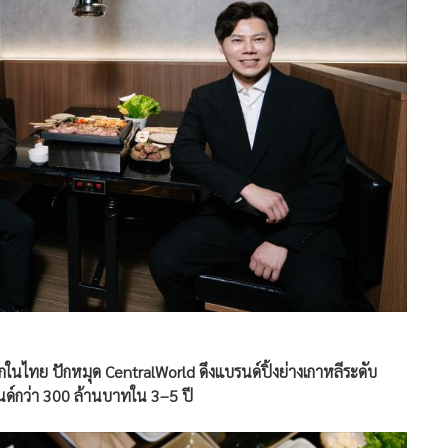
ในไทย ปักหมุด CentralWorld ดึงแบรนด์ปิ้งย่างเกาหลีระดับ
รนด์กว่า 300 ล้านบาทใน 3–5 ปี