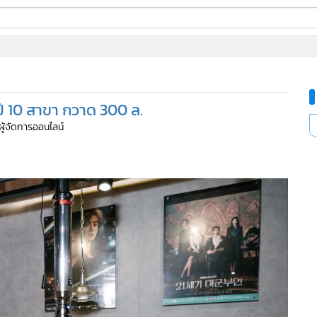
ี่ใช้
ี 10 สาขา กวาด 300 ล.
ine
 ผู้จัดการออนไลน์
้นสูง
62