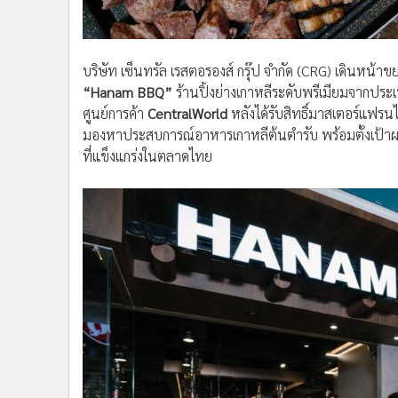
บริษัท เซ็นทรัล เรสตอรองส์ กรุ๊ป จำกัด (CRG) เดินหน้าข
“Hanam BBQ”
ร้านปิ้งย่างเกาหลีระดับพรีเมียมจากปร
ศูนย์การค้า
CentralWorld
หลังได้รับสิทธิ์มาสเตอร์แฟรนไ
มองหาประสบการณ์อาหารเกาหลีต้นตำรับ พร้อมตั้งเป้าผลั
ที่แข็งแกร่งในตลาดไทย