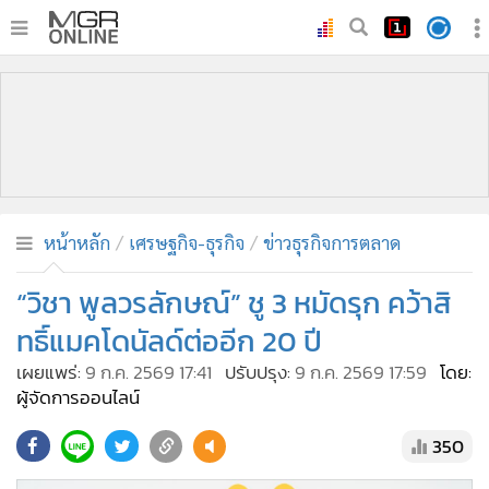
•
หน้าหลัก
•
ทันเหตุการณ์
•
ภาคใต้
•
ภูมิภาค
•
Online Section
หน้าหลัก
เศรษฐกิจ-ธุรกิจ
ข่าวธุรกิจการตลาด
•
บันเทิง
•
ผู้จัดการรายวัน
“วิชา พูลวรลักษณ์” ชู 3 หมัดรุก คว้าสิ
•
คอลัมนิสต์
ทธิ์แมคโดนัลด์ต่ออีก 20 ปี
•
ละคร
เผยแพร่:
9 ก.ค. 2569 17:41
ปรับปรุง:
9 ก.ค. 2569 17:59
โดย:
•
CbizReview
ผู้จัดการออนไลน์
•
Cyber BIZ
350
•
ผู้จัดกวน