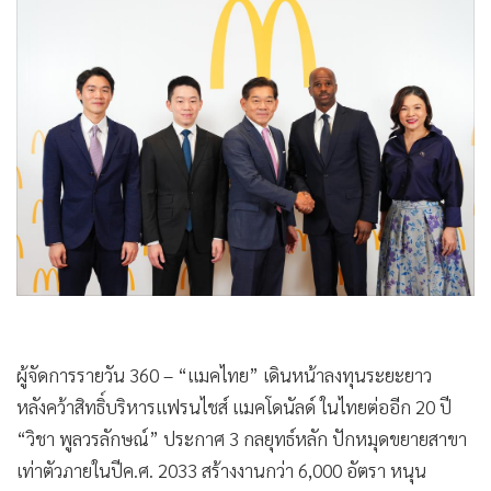
•
Good health & Well-being
•
Green Innovation & SD
•
Management & HR
•
MGR Live
•
Infographic
•
การเมือง
•
ท่องเที่ยว
•
กีฬา
•
ต่างประเทศ
•
Special Scoop
•
เศรษฐกิจ-ธุรกิจ
•
จีน
ผู้จัดการรายวัน 360 – “แมคไทย” เดินหน้าลงทุนระยะยาว
หลังคว้าสิทธิ์บริหารแฟรนไชส์ แมคโดนัลด์ ในไทยต่ออีก 20 ปี
•
ชุมชน-คุณภาพชีวิต
“วิชา พูลวรลักษณ์” ประกาศ 3 กลยุทธ์หลัก ปักหมุดขยายสาขา
•
อาชญากรรม
เท่าตัวภายในปีค.ศ. 2033 สร้างงานกว่า 6,000 อัตรา หนุน
•
Motoring