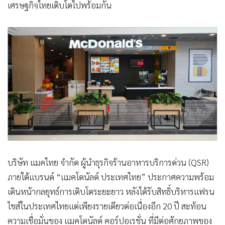
เศรษฐกิจไทยเติบโตไปพร้อมกัน
•
เกม
•
วิทยาศาสตร์
•
SMEs
•
หุ้น
•
อินโดจีน
•
กองทุนรวม
•
Celeb Online
•
Factcheck
•
ญี่ปุ่น
•
News1
บริษัท แมคไทย จำกัด ผู้นำธุรกิจร้านอาหารบริการด่วน (QSR)
•
Gotomanager
ภายใต้แบรนด์ “แมคโดนัลด์ ประเทศไทย” ประกาศความพร้อม
เดินหน้ากลยุทธ์การเติบโตระยะยาว หลังได้รับสิทธิ์บริหารแฟรน
ไชส์ในประเทศไทยแต่เพียงรายเดียวต่อเนื่องอีก 20 ปี สะท้อน
ความเชื่อมั่นของ แมคโดนัลด์ คอร์ปอเรชั่น ที่มีต่อศักยภาพของ