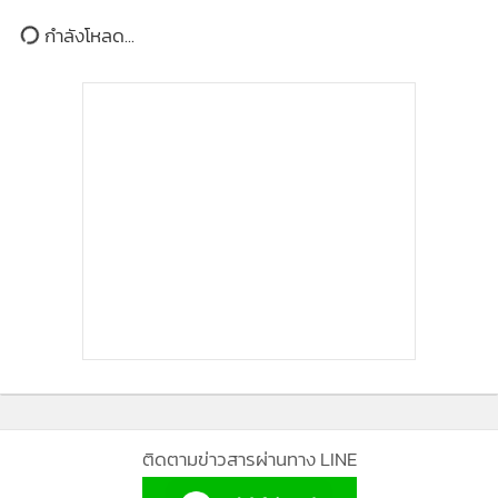
กำลังโหลด...
ทั้งนี้เพื่อเป็นการขับเคลื่อนแบรนด์ไปสู่อนาคต แมคโดนัลด์
ประเทศไทย ได้วางแนวทางการดำเนินงานเชิงรุกผ่านแกนหลัก
สำคัญ ดังนี้
1. Double the Network (โตเท่าตัวภายในปีค.ศ. 2033) จาก
ปัจจุบันมีสาขาเปิดให้บริการกว่า 245 สาขา ทั่วประเทศ แมคโดนั
ติดตามข่าวสารผ่านทาง LINE
ลด์ตั้งเป้าขยายสาขาเพิ่มขึ้นเป็นเท่าตัวภายในปี 2033 โดยมุ่งเน้น
การเข้าถึงทำเลศักยภาพสูงทั่วประเทศ ทั้งในเมืองหลัก เมืองรอง