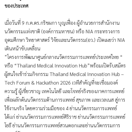
•
เกม
•
วิทยาศาสตร์
•
SMEs
•
หุ้น
•
อินโดจีน
•
กองทุนรวม
•
Celeb Online
•
Factcheck
•
ญี่ปุ่น
•
News1
•
Gotomanager