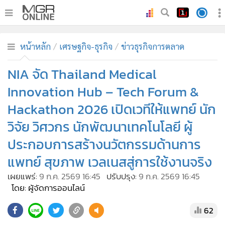
•
หน้าหลัก
หน้าหลัก
เศรษฐกิจ-ธุรกิจ
ข่าวธุรกิจการตลาด
•
ทันเหตุการณ์
•
NIA จัด Thailand Medical
ภาคใต้
•
ภูมิภาค
Innovation Hub – Tech Forum &
•
Online Section
Hackathon 2026 เปิดเวทีให้แพทย์ นัก
•
บันเทิง
วิจัย วิศวกร นักพัฒนาเทคโนโลยี ผู้
•
ผู้จัดการรายวัน
ประกอบการสร้างนวัตกรรมด้านการ
•
คอลัมนิสต์
แพทย์ สุขภาพ เวลเนสสู่การใช้งานจริง
•
ละคร
เผยแพร่:
9 ก.ค. 2569 16:45
ปรับปรุง:
9 ก.ค. 2569 16:45
•
CbizReview
โดย: ผู้จัดการออนไลน์
•
Cyber BIZ
62
•
ผู้จัดกวน