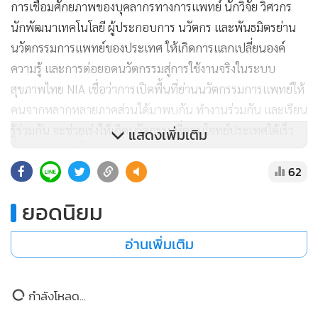
โอกาสให้เกิดการแบ่งปันทรัพยากร องค์ความรู้ และฐานข้อมูลที่
มีมูลค่า ซึ่งเป็นหัวใจสำคัญในการเร่งผลักดันนวัตกรรมจากห้อง
วิจัยสู่การใช้งานจริงในระบบสาธารณสุขได้อย่างรวดเร็วและมี
ประสิทธิภาพมากยิ่งขึ้น” ผอ.NIA กล่าวและว่า
กิจกรรมครั้งนี้ประกอบด้วย 2 ส่วนสำคัญ ได้แก่ Tech Forum
แสดงเพิ่มเติม
เวทีอัปเดตทิศทาง เทรนด์ และโอกาสใหม่ของนวัตกรรมการ
แพทย์ จากผู้เชี่ยวชาญภาครัฐ ภาคการแพทย์ สถาบันการศึกษา
62
และภาคธุรกิจนวัตกรรม และ Hackathon พื้นที่เข้มข้นสำหรับ
ยอดนิยม
พัฒนาไอเดียและโซลูชันจาก pain point จริงของระบบสุขภาพ
โดยผู้เข้าร่วมจะได้ทำงานร่วมกับผู้เชี่ยวชาญจากหลากหลาย
อ่านเพิ่มเติม
สาขา พร้อมรับคำปรึกษาด้านเทคนิค การแพทย์ และธุรกิจอย่าง
ใกล้ชิด นอกจากนี้ ภายในงานยังมีช่วง Grand Pitching,
Prototype Demo และ Exhibition เพื่อเปิดพื้นที่ให้ผู้เข้าร่วมได้
กำลังโหลด...
นำเสนอผลงาน แลกเปลี่ยนมุมมอง และเชื่อมต่อโอกาสใหม่กับ