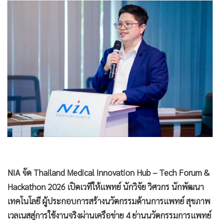
•
Good health & Well-being
•
Green Innovation & SD
•
Management & HR
•
MGR Live
•
Infographic
•
การเมือง
•
ท่องเที่ยว
•
กีฬา
•
ต่างประเทศ
•
Special Scoop
•
เศรษฐกิจ-ธุรกิจ
•
จีน
•
ชุมชน-คุณภาพชีวิต
•
อาชญากรรม
•
Motoring