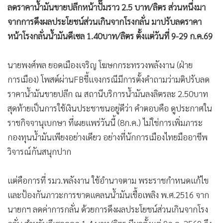
•
Good health & Well-being
ลดราคาน้ำมันขายปลีกหน้าปั๊มราว 2.5 บาท/ลิตร ส่วนหนึ่งมา
•
Green Innovation & SD
จากการดึงผลประโยชน์ส่วนเกินจากโรงกลั่น มาปรับลดราคา
•
Management & HR
หน้าโรงกลั่นน้ำมันดีเซล 1.40บาท/ลิตร ตั้งแต่วันที่ 9-29 ก.ค.69
•
MGR Live
•
Infographic
นายพงศ์พล ยอดเมืองเจริญ โฆษกกระทรวงพลังงาน (ฝ่าย
•
การเมือง
การเมือง) โพสต์ผ่านFBชี้แจงกรณีมีการตั้งคำถามว่ามติปรับลด
•
ท่องเที่ยว
ราคาน้ำมันขายปลีก ณ สถานีบริการน้ำมันลงลิตรละ 2.50บาท
•
สุดท้ายเป็นการใช้เงินประชาชนอยู่ดีว่า คำตอบคือ ดูประกาศใน
กีฬา
ราชกิจจานุเบกษา ที่เผยแพร่วันนี้ (8ก.ค.) ไม่ใช่การเพิ่มภาระ
•
ต่างประเทศ
กองทุนน้ำมันเพียงอย่างเดียว อย่างที่นักการเมืองไทยมืออาชีพ
•
Special Scoop
วิจารณ์กันสนุกปาก
•
เศรษฐกิจ-ธุรกิจ
•
จีน
แต่คือการที่ รมว.พลังงาน ใช้อำนาจตาม พระราชกำหนดแก้ไข
•
ชุมชน-คุณภาพชีวิต
และป้องกันภาวะการขาดแคลนน้ำมันเชื้อเพลิง พ.ศ.2516 จาก
•
อาชญากรรม
นายกฯ ลดค่าการกลั่น ด้วยการดึงผลประโยชน์ส่วนเกินจากโรง
•
Motoring