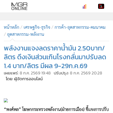
•
หน้าหลัก
•
หน้าหลัก
ทันเหตุการณ์
เศรษฐกิจ-ธุรกิจ
การค้า-อุตสาหกรรม-คมนาคม
อุตสาหกรรม-พลังงาน
•
ภาคใต้
•
ภูมิภาค
พลังงานแจงลดราคาน้ำมัน 2.50บาท/
•
Online Section
ลิตร ดึงเงินส่วนเกินโรงกลั่นมาปรับลด
•
บันเทิง
1.4 บาท/ลิตร มีผล 9-29ก.ค.69
•
ผู้จัดการรายวัน
เผยแพร่:
8 ก.ค. 2569 19:48
ปรับปรุง:
8 ก.ค. 2569 20:28
•
คอลัมนิสต์
โดย: ผู้จัดการออนไลน์
•
ละคร
•
CbizReview
•
Cyber BIZ
•
ผู้จัดกวน
“พงศ์พล” โฆษกกระทรวงพลังงาน(ฝ่ายการเมือง) ชี้แจงการปรับ