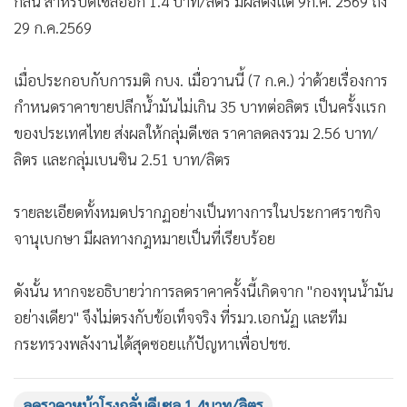
กลั่น สำหรับดีเซลออก 1.4 บาท/ลิตร มีผลตั้งแต่ 9ก.ค. 2569 ถึง
•
เกม
29 ก.ค.2569
•
วิทยาศาสตร์
•
SMEs
เมื่อประกอบกับการมติ กบง. เมื่อวานนี้ (7 ก.ค.) ว่าด้วยเรื่องการ
•
หุ้น
กำหนดราคาขายปลีกน้ำมันไม่เกิน 35 บาทต่อลิตร เป็นครั้งแรก
•
อินโดจีน
ของประเทศไทย ส่งผลให้กลุ่มดีเซล ราคาลดลงรวม 2.56 บาท/
•
กองทุนรวม
ลิตร และกลุ่มเบนซิน 2.51 บาท/ลิตร
•
Celeb Online
รายละเอียดทั้งหมดปรากฏอย่างเป็นทางการในประกาศราชกิจ
•
Factcheck
จานุเบกษา มีผลทางกฎหมายเป็นที่เรียบร้อย
•
ญี่ปุ่น
•
News1
ดังนั้น หากจะอธิบายว่าการลดราคาครั้งนี้เกิดจาก "กองทุนน้ำมัน
•
Gotomanager
อย่างเดียว" จึงไม่ตรงกับข้อเท็จจริง ที่รมว.เอกนัฏ และทีม
กระทรวงพลังงานได้สุดซอยแก้ปัญหาเพื่อปชช.
ลดราคาหน้าโรงกลั่นดีเซล 1.4บาท/ลิตร