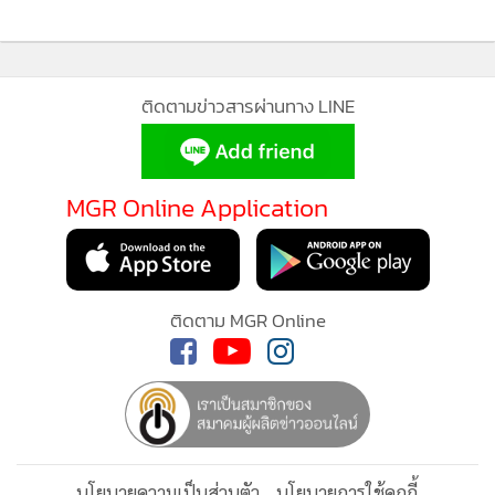
กฟผ.จ่อนำแบตเตอรี่รถ EVหมดอายุ มาสู่BESS - แบตฯ
1
สีเขียวเพื่อความยั่งยืน เตรียมจับมือกนอ.ผุดนิ
คมฯCircular
อย่างไรก็ตาม แม้ดัชนีความเชื่อมั่นจะปรับตัวดีขึ้น แต่ยังมีปัจจัย
2
เสี่ยงที่ต้องติดตามอย่างใกล้ชิด โดยในเดือนมิถุนายน 2569 มี
ประเด็นสำคัญ ได้แก่ การขยายรายการสินค้าควบคุมเป็น 66
ก.อุตฯรุดสอบเพลิงไหม้อาคารคล้ายรง.ที่บ้านบึง ชี้ไร้ใบ
3
อนุญาตฯส่อดำเนินคดี
รายการ อาทิ ซอสปรุงรสและผลิตภัณฑ์มะพร้าว ซึ่งอาจจำกัด
MGR Online ใช้คุกกี้ (Cookies)
ความสามารถของผู้ประกอบการในการส่งผ่านต้นทุนไปยังผู้
เอกชนชี้ศักยภาพไทยเป็นฮับ Data Center จี้แก้ข้อจำกัด
MGR Online ใช้คุกกี้ เพื่อจัดการข้อมูลส่วนบุคคลเพื่อนำเสนอ
4
บริโภค โดยเฉพาะในกลุ่มสินค้าอาหาร มาตรการกีดกันทางการ
ด้านน้ำ–ไฟฟ้า
ประสบการณ์คอนเทนต์ที่ดีที่สุดให้กับผู้อ่านบนเว็บไซต์ และ
ค้าของประเทศคู่ค้า เช่น มาเลเซีย เม็กซิโก และเวียดนาม ยังคงส่ง
แอพพลิเคชั่น
เงื่อนไขการใช้งานเว็บไซต์
และ
นโยบายสิทธิ
ข่าวอื่นในหมวด
ผลกระทบต่อการส่งออกสินค้าไทยไปยังตลาดดังกล่าว
ส่วนบุคคล
ขณะเดียวกัน ภาคการผลิตในบางอุตสาหกรรมยังเผชิญแรง
รับทราบ
กดดัน สะท้อนจากอัตราการใช้กำลังการผลิต (Capacity
Utilization: CapU) ที่ชะลอตัวลงตามคำสั่งซื้อที่ลดลงในบางกลุ่ม