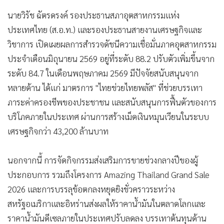
•
เกม
นายวิรัช ฉัตรดรงค์ รองประธานสภาอุตสาหกรรมแห่ง
•
วิทยาศาสตร์
ประเทศไทย (ส.อ.ท.) และรองประธานสายงานเศรษฐกิจและ
•
SMEs
วิชาการ เปิดเผยผลการสำรวจดัชนีความเชื่อมั่นภาคอุตสาหกรรม
•
หุ้น
ประจำเดือนมิถุนายน 2569 อยู่ที่ระดับ 88.2 ปรับตัวเพิ่มขึ้นจาก
•
อินโดจีน
ระดับ 84.7 ในเดือนพฤษภาคม 2569 มีปัจจัยสนับสนุนจาก
•
กองทุนรวม
หลายด้าน ได้แก่ มาตรการ "ไทยช่วยไทยพลัส" ที่ช่วยบรรเทา
•
Celeb Online
ภาระค่าครองชีพของประชาชน และสนับสนุนการฟื้นตัวของการ
บริโภคภายในประเทศ ผ่านการสร้างเม็ดเงินหมุนเวียนในระบบ
•
Factcheck
เศรษฐกิจกว่า 43,200 ล้านบาท
•
ญี่ปุ่น
•
News1
นอกจากนี้ การจัดกิจกรรมส่งเสริมการขายช่วงกลางปีของผู้
•
Gotomanager
ประกอบการ รวมถึงโครงการ Amazing Thailand Grand Sale
2026 และการบรรลุข้อตกลงหยุดยิงชั่วคราวระหว่าง
สหรัฐอเมริกาและอิหร่านส่งผลให้ราคาน้ำมันในตลาดโลกและ
ราคาน้ำมันดีเซลภายในประเทศปรับลดลง บรรเทาต้นทุนด้าน