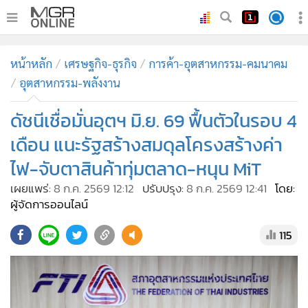
•
หน้าหลัก
หน้าหลัก
เศรษฐกิจ-ธุรกิจ
การค้า-อุตสาหกรรม-คมนาคม
•
ทันเหตุการณ์
อุตสาหกรรม-พลังงาน
•
ภาคใต้
ดัชนีเชื่อมั่นอุตฯ มิ.ย. 69 ฟื้นตัวในรอบ 4
•
ภูมิภาค
•
Online Section
เดือน แนะรัฐสร้างสมดุลโครงสร้างค่า
•
บันเทิง
ไฟ-จับตาสินค้าทุ่มตลาด-หนุน MiT
•
ผู้จัดการรายวัน
เผยแพร่:
8 ก.ค. 2569 12:12
ปรับปรุง:
8 ก.ค. 2569 12:41
โดย:
•
คอลัมนิสต์
ผู้จัดการออนไลน์
•
ละคร
115
•
CbizReview
•
Cyber BIZ
•
ผู้จัดกวน