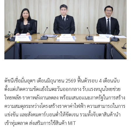
•
Good health & Well-being
•
Green Innovation & SD
•
Management & HR
•
MGR Live
•
Infographic
•
การเมือง
•
ท่องเที่ยว
•
กีฬา
•
ต่างประเทศ
ดัชนีเชื่อมั่นอุตฯ เดือนมิถุนายน 2569 ฟื้นตัวรอบ 4 เดือนนับ
•
Special Scoop
ตั้งแต่เกิดความขัดแย้งในตะวันออกกลาง รับแรงหนุนไทยช่วย
•
เศรษฐกิจ-ธุรกิจ
ไทยพลัส-ราคาพลังงานลดลง พร้อมเสนอแนะภาครัฐในการสร้าง
•
จีน
ความสมดุลระหว่างโครงสร้างราคาค่าไฟฟ้า ความสามารถในการ
•
ชุมชน-คุณภาพชีวิต
แข่งขัน และสังคมคาร์บอนต่ำให้ชัดเจน รวมทั้งจับตาสินค้านำ
•
อาชญากรรม
เข้าทุ่มตลาด ส่งเสริมการใช้สินค้า MiT
•
Motoring