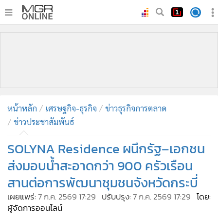
•
หน้าหลัก
•
ทันเหตุการณ์
•
ภาคใต้
•
ภูมิภาค
•
Online Section
หน้าหลัก
เศรษฐกิจ-ธุรกิจ
ข่าวธุรกิจการตลาด
•
บันเทิง
ข่าวประชาสัมพันธ์
•
ผู้จัดการรายวัน
•
คอลัมนิสต์
SOLYNA Residence ผนึกรัฐ–เอกชน
•
ละคร
ส่งมอบน้ำสะอาดกว่า 900 ครัวเรือน
•
CbizReview
สานต่อการพัฒนาชุมชนจังหวัดกระบี่
•
Cyber BIZ
เผยแพร่:
7 ก.ค. 2569 17:29
ปรับปรุง:
7 ก.ค. 2569 17:29
โดย:
•
ผู้จัดกวน
ผู้จัดการออนไลน์