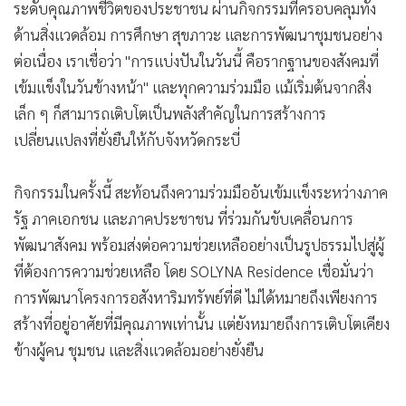
นางสาวณชญาดา ฉัตรพิชาภร กล่าวว่า ภายใต้แนวคิด "From
Nature To Everyone." SOLYNA Residence มุ่งมั่นดำเนินธุรกิจ
บนพื้นฐานของความรับผิดชอบต่อสังคม พร้อมสร้างความร่วม
มือกับหน่วยงานภาครัฐ ภาคเอกชน และชุมชนท้องถิ่น เพื่อยก