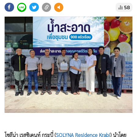
•
Good health & Well-being
58
•
Green Innovation & SD
•
Management & HR
•
MGR Live
•
Infographic
•
การเมือง
•
ท่องเที่ยว
•
กีฬา
•
ต่างประเทศ
•
Special Scoop
•
เศรษฐกิจ-ธุรกิจ
•
จีน
•
ชุมชน-คุณภาพชีวิต
•
อาชญากรรม
•
Motoring
โซลีน่า เรสซิเดนท์ กระบี่ (
SOLYNA Residence Krabi
) นำโดย