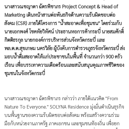
•
เกม
นางสาวณชญาดา ฉัตรพิชาภร Project Concept & Head of
•
วิทยาศาสตร์
Marketing เดินหน้าสานต่อพันธกิจด้านความรับผิดชอบต่อ
•
SMEs
สังคม (CSR) ภายใต้โครงการ "น้ำสะอาดเพื่อชุมชน" โดยร่วมกับ
นายเอกพงศ์ โชคทัยวิทัศน์ ประธานหอการค้ากระบี่ นายสมศักดิ์
•
หุ้น
กิตติธรกุล นายกองค์การบริหารส่วนจังหวัดกระบี่ และ
•
อินโดจีน
พล.ต.ต.สุขเกษม นครวิลัย ผู้บังคับการตำรวจภูธรจังหวัดกระบี่ ส่ง
•
กองทุนรวม
มอบน้ำดื่มสะอาดให้แก่ประชาชนในพื้นที่ จำนวนกว่า 900 ครัว
•
Celeb Online
เรือน เพื่อบรรเทาความเดือดร้อนและสนับสนุนคุณภาพชีวิตของ
•
Factcheck
ชุมชนในจังหวัดกระบี่
•
ญี่ปุ่น
•
News1
•
Gotomanager