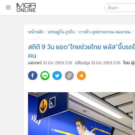
เลือกเครื่องมือท
•
หน้าหลัก
ค้นหา
•
ทันเหตุการณ์
หน้าหลัก
เศรษฐกิจ-ธุรกิจ
การค้า-อุตสาหกรรม-คมนาคม
Google
•
ภาคใต้
สถิติ 9 วัน ยอด“ไทยช่วยไทย พลัส”ขึ้นรถไ
•
ภูมิภาค
MGR Onl
คน
•
Online Section
ค้นหาขั
เผยแพร่:
10 มิ.ย. 2569 21:18
ปรับปรุง:
10 มิ.ย. 2569 21:18
โดย: ผ
•
บันเทิง
•
ผู้จัดการรายวัน
•
คอลัมนิสต์
•
ละคร
•
CbizReview
•
Cyber BIZ
•
ผู้จัดกวน
•
Good health & Well-being
•
Green Innovation & SD