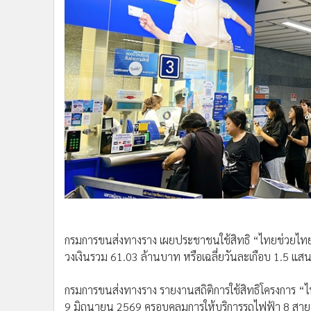
•
Management & HR
•
MGR Live
•
Infographic
•
การเมือง
•
ท่องเที่ยว
•
กีฬา
•
ต่างประเทศ
•
Special Scoop
•
เศรษฐกิจ-ธุรกิจ
•
จีน
•
ชุมชน-คุณภาพชีวิต
กรมการขนส่งทางราง เผยประชาชนใช้สิทธิ “ไทยช่วยไทย
•
อาชญากรรม
วงเงินรวม 61.03 ล้านบาท หรือเฉลี่ยวันละเกือบ 1.5 แสน
•
Motoring
•
เกม
กรมการขนส่งทางราง รายงานสถิติการใช้สิทธิโครงการ “
•
วิทยาศาสตร์
9 มิถุนายน 2569 ครอบคลุมการให้บริการรถไฟฟ้า 8 สาย 
•
SMEs
เที่ยว-คน คิดเป็นวงเงินรวม 61.03 ล้านบาท หรือมีผู้ใช
•
หุ้น
ทางรางในการช่วยลดภาระค่าใช้จ่ายในการเดินทางของ