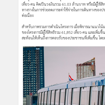
ต่อเนื่อง
•
อินโดจีน
•
กองทุนรวม
สำหรับภาพรวมการดำเนินโครงการ เมื่อพิจารณาแนวโน้มรายว
•
Celeb Online
ของโครงการมีผู้ใช้สิทธิรวม 61,852 เที่ยว-คน และเพิ่มข
•
Factcheck
สะท้อนให้เห็นถึงการตอบรับของประชาชนที่เพิ่มขึ้น โดย
•
ญี่ปุ่น
•
News1
•
Gotomanager