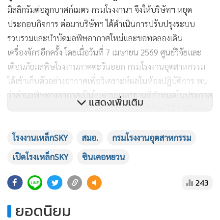
มิลลิกรัมต่อลูกบาศก์เมตร กรมโรงงานฯ จึงให้บริษัทฯ หยุด
ประกอบกิจการ ต่อมาบริษัทฯ ได้ดำเนินการปรับปรุงระบบ
รวบรวมและบำบัดมลพิษอากาศใหม่และขอทดลองเดิน
เครื่องจักรอีกครั้ง โดยเมื่อวันที่ 7 เมษายน 2569 ศูนย์วิจัยและ
เตือนภัยมลพิษโรงงานภาคตะวันออก กรมโรงงานอุตสาหกรรม
ได้เข้าเก็บตัวอย่างอากาศเพื่อวิเคราะห์ผลในห้องปฏิบัติการ พบ
ว่าค่ามลพิษทางอากาศเป็นไปตามมาตรฐานที่กำหนดในประกาศ
แสดงเพิ่มเติม
กระทรวงอุตสาหกรรมแล้ว แสดงให้เห็นว่าบริษัทฯ ได้ดำเนินการ
ปรับปรุงแก้ไขตามคำสั่งครบถ้วนถูกต้องในทุกข้อ
โรงงานเหล็กSKY
สมอ.
กรมโรงงานอุตสาหกรรม
ดังนั้น กรมโรงงานฯ ผู้รับมอบอำนาจจากปลัดกระทรวง
เปิดโรงเหล็กSKY
ซินเคอหยวน
อุตสาหกรรม จึงอาศัยอำนาจตามมาตรา 39 วรรคสอง แห่งพระ
ราชบัญญัติโรงงาน พ.ศ. 2535 มีคำสั่งอนุญาตให้ บริษัท ซิน เคอ
243
หยวน สตีล จำกัด ประกอบกิจการโรงงานต่อไปได้ซึ่งเป็นไปตาม
ยอดนิยม
ขั้นตอนของกฎหมาย