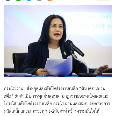
•
Good health & Well-being
•
Green Innovation & SD
•
Management & HR
•
MGR Live
•
Infographic
•
การเมือง
•
ท่องเที่ยว
•
กีฬา
•
ต่างประเทศ
•
Special Scoop
•
เศรษฐกิจ-ธุรกิจ
กรมโรงงานฯ สั่งหยุดและสั่งเปิดโรงงานเหล็ก “ซิน เคอ หยวน
•
จีน
สตีล” ยันดำเนินการทุกขั้นตอนตามกฎหมายอย่างเปิดเผยและ
•
ชุมชน-คุณภาพชีวิต
โปร่งใส หลังเปิดโรงงานเหล็ก กรมโรงงานและสมอ. จ่อตรวจการ
•
อาชญากรรม
ผลิตเหล็กและมลภาวะทุก 1-2สัปดาห์ สร้างความมั่นใจให้
•
Motoring