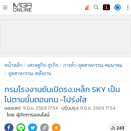
•
หน้าหลัก
•
ทันเหตุการณ์
•
ภาคใต้
•
ภูมิภาค
•
Online Section
หน้าหลัก
เศรษฐกิจ-ธุรกิจ
การค้า-อุตสาหกรรม-คมนาคม
•
บันเทิง
อุตสาหกรรม-พลังงาน
•
ผู้จัดการรายวัน
•
คอลัมนิสต์
กรมโรงงานยันเปิดรง.เหล็ก SKY เป็น
•
ละคร
ไปตามขั้นตอนกม.-โปร่งใส
•
CbizReview
เผยแพร่:
9 มิ.ย. 2569 17:54
ปรับปรุง:
9 มิ.ย. 2569 17:54
•
Cyber BIZ
โดย: ผู้จัดการออนไลน์
•
ผู้จัดกวน
243