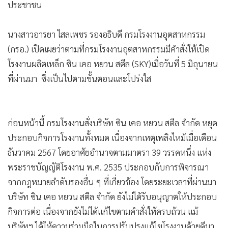
ประชาชน
•
เกม
•
วิทยาศาสตร์
นางสาวอารยา ไสลเพชร รองอธิบดี กรมโรงงานอุตสาหกรรม
•
SMEs
(กรอ.) เปิดเผยว่าตามที่กรมโรงงานอุตสาหกรรมมีคำสั่งให้เปิด
•
หุ้น
โรงงานผลิตเหล็ก ซิน เคอ หยวน สตีล (SKY)เมื่อวันที่ 5 มิถุนายน
•
อินโดจีน
ที่ผ่านมา ซึ่งเป็นไปตามขั้นตอนและโปร่งใส
•
กองทุนรวม
•
Celeb Online
•
Factcheck
ก่อนหน้านี้ กรมโรงงานสั่งบริษัท ซิน เคอ หยวน สตีล จำกัด หยุด
•
ญี่ปุ่น
ประกอบกิจการโรงงานทั้งหมด เนื่องจากเหตุเพลิงไหม้เมื่อเดือน
•
News1
ธันวาคม 2567 โดยอาศัยอำนาจตามมาตรา 39 วรรคหนึ่ง แห่ง
•
Gotomanager
พระราชบัญญัติโรงงาน พ.ศ. 2535 ประกอบกับการพิจารณา
จากกฎหมายลำดับรองอื่น ๆ ที่เกี่ยวข้อง โดยระยะเวลาที่ผ่านมา
บริษัท ซิน เคอ หยวน สตีล จำกัด ยังไม่ได้รับอนุญาตให้ประกอบ
กิจการต่อ เนื่องจากยังไม่ได้แก้ไขตามคำสั่งให้ครบถ้วน แม้
บริษัทฯ ได้ให้ความร่วมมือในการปรับปรุงแก้ไขโรงงานด้วยดีมา