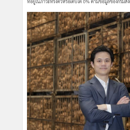
ที่อยู่ในภาวะทรงตัวหรือเติบโต 0% ตามข้อมูลของกรมส่
•
อินโดจีน
•
กองทุนรวม
•
Celeb Online
•
Factcheck
•
ญี่ปุ่น
•
News1
•
Gotomanager