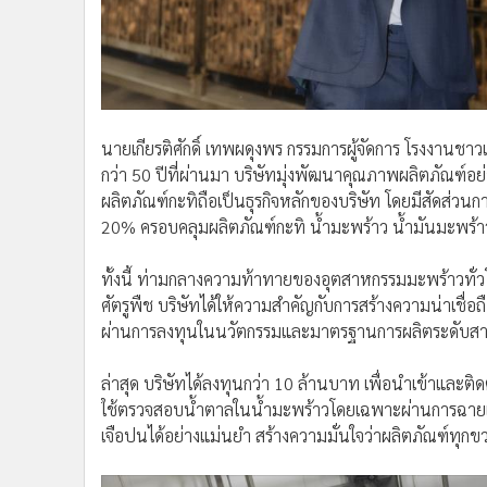
นายเกียรติศักดิ์ เทพผดุงพร กรรมการผู้จัดการ โรงงานชา
กว่า 50 ปีที่ผ่านมา บริษัทมุ่งพัฒนาคุณภาพผลิตภัณฑ์อย่
ผลิตภัณฑ์กะทิถือเป็นธุรกิจหลักของบริษัท โดยมีสัดส
20% ครอบคลุมผลิตภัณฑ์กะทิ น้ำมะพร้าว น้ำมันมะพร้า
ทั้งนี้ ท่ามกลางความท้าทายของอุตสาหกรรมมะพร้าวทั่วโ
ศัตรูพืช บริษัทได้ให้ความสำคัญกับการสร้างความน่าเชื
ผ่านการลงทุนในนวัตกรรมและมาตรฐานการผลิตระดับสากล ซึ
ล่าสุด บริษัทได้ลงทุนกว่า 10 ล้านบาท เพื่อนำเข้าและติ
ใช้ตรวจสอบน้ำตาลในน้ำมะพร้าวโดยเฉพาะผ่านการฉายแ
เจือปนได้อย่างแม่นยำ สร้างความมั่นใจว่าผลิตภัณฑ์ทุก