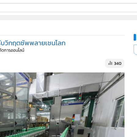
ี่ใช้
นรับวิกฤตซัพพลายเชนโลก
ine
ู้จัดการออนไลน์
้นสูง
340