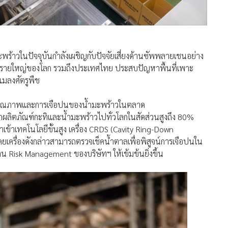
พร้าวในปัจจุบันกำลังเผชิญกับปัจจัยเสี่ยงด้านซัพพลายเชนอย่าง
้าวรายใหญ่ของโลก รวมถึงประเทศไทย ประสบปัญหาพื้นที่เพาะ
มลงศัตรูพืช
่องคุณภาพและการเจือปนของน้ำมะพร้าวในตลาด
อกผลิตภัณฑ์กะทิและน้ำมะพร้าวไปทั่วโลกในสัดส่วนสูงถึง 80%
ข้าเทคโนโลยีขั้นสูง เครื่อง CRDS (Cavity Ring-Down
รื่องดังกล่าวสามารถตรวจเช็คน้ำตาลเพื่อพิสูจน์การเจือปนใน
าน Risk Management ของบริษัทฯ ให้เข้มข้นยิ่งขึ้น