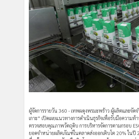
•
Management & HR
•
MGR Live
•
Infographic
•
การเมือง
•
ท่องเที่ยว
•
กีฬา
•
ต่างประเทศ
•
Special Scoop
•
เศรษฐกิจ-ธุรกิจ
•
จีน
•
ชุมชน-คุณภาพชีวิต
•
อาชญากรรม
•
Motoring
•
เกม
ผู้จัดการรายวัน 360 - เทพผดุงพรมะพร้าว ผู้ผลิตและจ
เกาะ” เปิดเผยแนวทางการดำเนินธุรกิจเพื่อรับมือความ
•
วิทยาศาสตร์
ตรวจสอบคุณภาพวัตถุดิบ การบริหารจัดการตามกรอบ E
•
SMEs
ยอดจำหน่ายผลิตภัณฑ์ในตลาดส่งออกเติบโต 20% ในปี
•
หุ้น