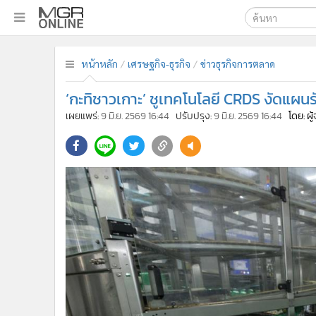
เลือกเครื่องมือท
•
หน้าหลัก
หน้าหลัก
เศรษฐกิจ-ธุรกิจ
ข่าวธุรกิจการตลาด
ค้นหา
•
ทันเหตุการณ์
Google
•
ภาคใต้
‘กะทิชาวเกาะ’ ชูเทคโนโลยี CRDS งัดแผ
•
ภูมิภาค
MGR Onl
เผยแพร่:
9 มิ.ย. 2569 16:44
ปรับปรุง:
9 มิ.ย. 2569 16:44
โดย: ผ
•
Online Section
ค้นหาขั
•
บันเทิง
•
ผู้จัดการรายวัน
•
คอลัมนิสต์
•
ละคร
•
CbizReview
•
Cyber BIZ
•
ผู้จัดกวน
•
Good health & Well-being
•
Green Innovation & SD