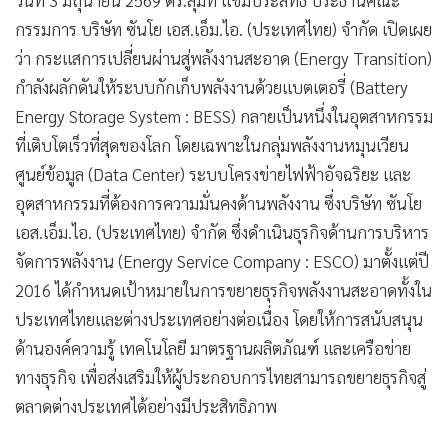
•
เกม
กรรมการ บริษัท ซันโย เอส.เอ็ม.ไอ. (ประเทศไทย) จำกัด เปิดเผย
•
วิทยาศาสตร์
ว่า กระแสการเปลี่ยนผ่านสู่พลังงานสะอาด (Energy Transition)
•
SMEs
กำลังผลักดันให้ระบบกักเก็บพลังงานด้วยแบตเตอรี่ (Battery
•
หุ้น
Energy Storage System : BESS) กลายเป็นหนึ่งในอุตสาหกรรม
•
อินโดจีน
ที่เติบโตเร็วที่สุดของโลก โดยเฉพาะในกลุ่มพลังงานหมุนเวียน
•
กองทุนรวม
ศูนย์ข้อมูล (Data Center) ระบบโครงข่ายไฟฟ้าอัจฉริยะ และ
อุตสาหกรรมที่ต้องการความมั่นคงด้านพลังงาน ซึ่งบริษัท ซันโย
•
Celeb Online
เอส.เอ็ม.ไอ. (ประเทศไทย) จำกัด ซึ่งดำเนินธุรกิจด้านการบริหาร
•
Factcheck
จัดการพลังงาน (Energy Service Company : ESCO) มาตั้งแต่ปี
•
ญี่ปุ่น
2016 ได้กำหนดเป้าหมายในการขยายธุรกิจพลังงานสะอาดทั้งใน
•
News1
ประเทศไทยและต่างประเทศอย่างต่อเนื่อง โดยให้การสนับสนุน
•
Gotomanager
ด้านองค์ความรู้ เทคโนโลยี มาตรฐานผลิตภัณฑ์ และเครือข่าย
ทางธุรกิจ เพื่อส่งเสริมให้ผู้ประกอบการไทยสามารถขยายธุรกิจสู่
ตลาดต่างประเทศได้อย่างมีประสิทธิภาพ