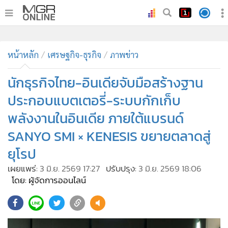
•
หน้าหลัก
•
หน้าหลัก
ทันเหตุการณ์
เศรษฐกิจ-ธุรกิจ
ภาพข่าว
•
ภาคใต้
นักธุรกิจไทย-อินเดียจับมือสร้างฐาน
•
ภูมิภาค
ประกอบแบตเตอรี่-ระบบกักเก็บ
•
Online Section
พลังงานในอินเดีย ภายใต้แบรนด์
•
บันเทิง
SANYO SMI × KENESIS ขยายตลาดสู่
•
ผู้จัดการรายวัน
•
ยุโรป
คอลัมนิสต์
•
ละคร
เผยแพร่:
3 มิ.ย. 2569 17:27
ปรับปรุง:
3 มิ.ย. 2569 18:06
โดย: ผู้จัดการออนไลน์
•
CbizReview
•
Cyber BIZ
•
ผู้จัดกวน