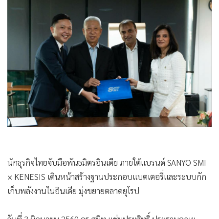
•
Good health & Well-being
•
Green Innovation & SD
•
Management & HR
•
MGR Live
•
Infographic
•
การเมือง
•
ท่องเที่ยว
•
กีฬา
•
ต่างประเทศ
•
Special Scoop
•
เศรษฐกิจ-ธุรกิจ
นักธุรกิจไทยจับมือพันธมิตรอินเดีย ภายใต้แบรนด์ SANYO SMI
•
จีน
× KENESIS เดินหน้าสร้างฐานประกอบแบตเตอรี่และระบบกัก
•
ชุมชน-คุณภาพชีวิต
เก็บพลังงานในอินเดีย มุ่งขยายตลาดยุโรป
•
อาชญากรรม
•
Motoring
วันที่ 3 มิถุนายน 2569 ดร.สุมิท แช่มประสิทธิ์ ประธานคณะ