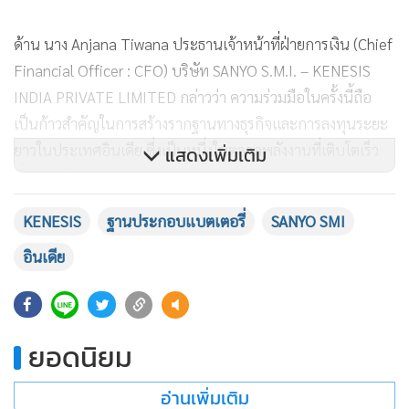
ด้าน นาง Anjana Tiwana ประธานเจ้าหน้าที่ฝ่ายการเงิน (Chief
Financial Officer : CFO) บริษัท SANYO S.M.I. – KENESIS
INDIA PRIVATE LIMITED กล่าวว่า ความร่วมมือในครั้งนี้ถือ
เป็นก้าวสำคัญในการสร้างรากฐานทางธุรกิจและการลงทุนระยะ
ยาวในประเทศอินเดีย ซึ่งเป็นหนึ่งในตลาดพลังงานที่เติบโตเร็ว
แสดงเพิ่มเติม
ที่สุดของโลก
KENESIS
ฐานประกอบแบตเตอรี่
SANYO SMI
“เรามองเห็นศักยภาพของตลาดระบบกักเก็บพลังงานและ
พลังงานสะอาดในอินเดีย รวมถึงโอกาสในการขยายธุรกิจไปยัง
อินเดีย
ยุโรป ตะวันออกกลาง และแอฟริกา โดยการผสานจุดแข็งด้าน
การเงิน การบริหารจัดการ และเครือข่ายพันธมิตรระหว่าง
ประเทศ จะช่วยสนับสนุนการเติบโตของบริษัทในระยะยาว และ
ยอดนิยม
สร้างความเชื่อมั่นให้กับนักลงทุนและพันธมิตรทางธุรกิจใน
อนาคต”
อ่านเพิ่มเติม