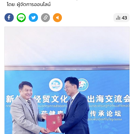
•
Good health & Well-being
โดย: ผู้จัดการออนไลน์
•
Green Innovation & SD
43
•
Management & HR
•
MGR Live
•
Infographic
•
การเมือง
•
ท่องเที่ยว
•
กีฬา
•
ต่างประเทศ
•
Special Scoop
•
เศรษฐกิจ-ธุรกิจ
•
จีน
•
ชุมชน-คุณภาพชีวิต
•
อาชญากรรม
•
Motoring