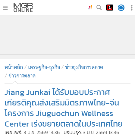
•
หน้าหลัก
•
ทันเหตุการณ์
•
ภาคใต้
•
ภูมิภาค
•
Online Section
หน้าหลัก
เศรษฐกิจ-ธุรกิจ
ข่าวธุรกิจการตลาด
•
บันเทิง
ข่าวการตลาด
•
ผู้จัดการรายวัน
•
คอลัมนิสต์
Jiang Junkai ได้รับมอบประกาศ
•
ละคร
เกียรติคุณส่งเสริมมิตรภาพไทย-จีน
•
CbizReview
โครงการ Jiuguochun Wellness
•
Cyber BIZ
Center เร่งขยายตลาดในประเทศไทย
•
ผู้จัดกวน
เผยแพร่:
3 มิ.ย. 2569 13:36
ปรับปรุง:
3 มิ.ย. 2569 13:36