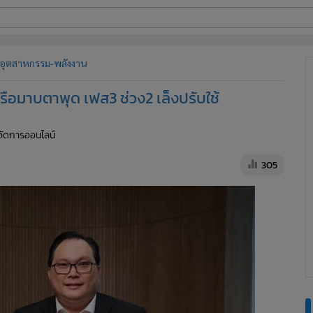
ี่ใช้
อุตสาหกรรม-พลังงาน
รือมาบตาพุด เฟส3 ช่วง2 เล็งปรับใช้
ine
ู้จัดการออนไลน์
้นสูง
305