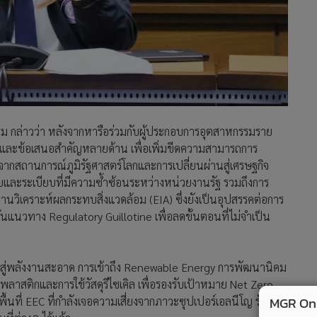
วิเคราะห์ผลกระทบสิ่งแวดล้อม (EIA) ซึ่งยังเป็นอุปสรรคต่อการ
แนวทาง Regulatory Guillotine เพื่อลดขั้นตอนที่ไม่จำเป็น
นสู่พลังงานสะอาด การเข้าถึง Renewable Energy การพัฒนานิคม
สติกและการใช้วัสดุรีไซเคิล เพื่อรองรับเป้าหมาย Net Zero
ที่ EEC ที่กำลังเจอความเสี่ยงจากภาวะซุปเปอร์เอลนีโญ รัฐบาล
นที่ต่างๆ ไว้แล้ว
รมมาบตาพุด ระยะที่ 3 ซึ่งอยู่ระหว่างก่อสร้าง และคาดว่าจะเปิด
ฐานอุตสาหกรรมและพลังงานสำคัญของประเทศ โดยรองรับพลังงาน
าสูง
305
MGR Onli