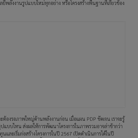
ยีพลังงานรูปแบบใหม่ทุกอย่าง หรือโครงสร้างพื้นฐานที่เกี่ยวข้อง
าะต้องรอภาพใหญ่ด้านพลังงานก่อน เมื่อแผน PDP ชัดเจน เราจะรู้
ุนรูปแบบไหน ส่งผลให้การพัฒนาโครงการในภาพรวมอาจล่าช้ากว่า
ุนและเริ่มก่อสร้างโครงการในปี 2567 เปิดดำเนินการได้ในปี
าลงทุนแน่ เพราะขณะนี้เราคุยกับนักลงทุนทั้งไทยและต่างชาติ เขา
มพลังงานและอุตสาหกรรมต่อเนื่อง”