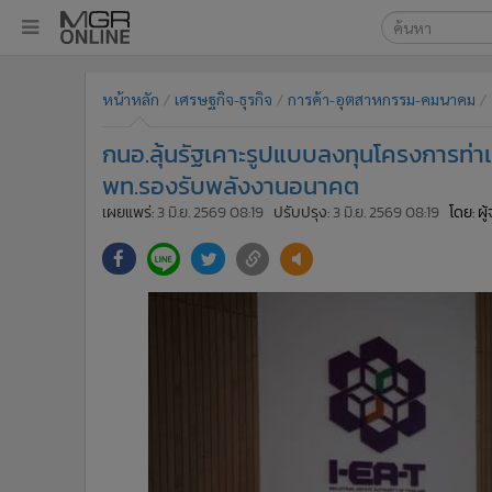
เลือกเครื่องมือท
•
หน้าหลัก
หน้าหลัก
เศรษฐกิจ-ธุรกิจ
การค้า-อุตสาหกรรม-คมนาคม
ค้นหา
•
ทันเหตุการณ์
Google
•
ภาคใต้
กนอ.ลุ้นรัฐเคาะรูปแบบลงทุนโครงการท่าเ
•
ภูมิภาค
MGR Onl
พท.รองรับพลังงานอนาคต
•
Online Section
เผยแพร่:
3 มิ.ย. 2569 08:19
ปรับปรุง:
3 มิ.ย. 2569 08:19
โดย: ผ
ค้นหาขั
•
บันเทิง
•
ผู้จัดการรายวัน
•
คอลัมนิสต์
•
ละคร
•
CbizReview
•
Cyber BIZ
•
ผู้จัดกวน
•
Good health & Well-being
•
Green Innovation & SD