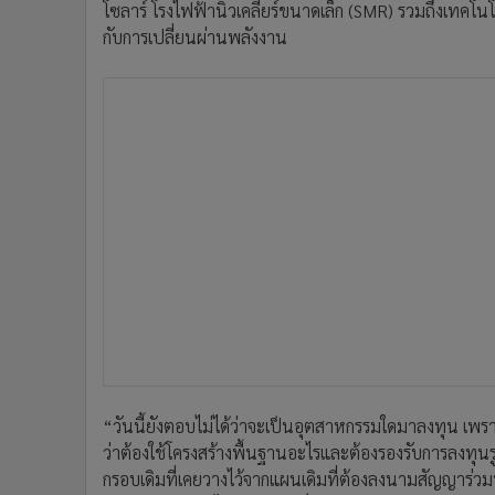
โซลาร์ โรงไฟฟ้านิวเคลียร์ขนาดเล็ก (SMR) รวมถึงเทคโนโล
กับการเปลี่ยนผ่านพลังงาน
“วันนี้ยังตอบไม่ได้ว่าจะเป็นอุตสาหกรรมใดมาลงทุน เพร
ว่าต้องใช้โครงสร้างพื้นฐานอะไรและต้องรองรับการลงท
กรอบเดิมที่เคยวางไว้จากแผนเดิมที่ต้องลงนามสัญญาร่วมท
2569 และแม้ยังไม่ชัดเจนแต่ก็ยืนยันว่ามีนักลงทุนเข้าม
แสดงความสนใจเข้ามาใช้พื้นที่จำนวนมาก โดยเฉพาะกลุ่