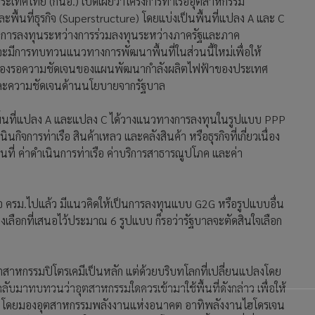
ประเทศไทย (กนอ.) เปิดเผยว่าโครงการท่าเรืออุตสาหกรรม
และพื้นที่ธุรกิจ (Superstructure) โดยแบ่งเป็นพื้นที่แปลง A และ C
บบการลงทุนระหว่างการร่วมลงทุนระหว่างภาครัฐและภาค
จะมีการทบทวนแนวทางการพัฒนาพื้นที่ในส่วนนี้ใหม่เพื่อให้
่งต้องรอความชัดเจนของแผนพัฒนากำลังผลิตไฟฟ้าของประเทศ
า และความชัดเจนด้านนโยบายจากรัฐบาล
ิมพื้นที่แปลง A และแปลง C ได้วางแนวทางการลงทุนในรูปแบบ PPP
ิจการท่าเรือ สินค้าเหลว และคลังสินค้า หรือธุรกิจที่เกี่ยวเนื่อง
ื้นที่ ค่าดำเนินการท่าเรือ ค่าบริการสาธารณูปโภค และค่า
่อ ครม.ไปแล้ว มีแนวคิดให้เป็นการลงทุนแบบ G2G หรือรูปแบบอื่น
เลือกที่เสนอไว้ประมาณ 6 รูปแบบ ก็รอว่ารัฐบาลจะตัดสินใจเลือก
ับอุตสาหกรรมปิโตรเคมีเป็นหลัก แต่ด้วยบริบทโลกที่เปลี่ยนแปลงโดย
ับมาทบทวนว่าอุตสาหกรรมใดควรเข้ามาใช้พื้นที่ดังกล่าว เพื่อให้
 โดยมองอุตสาหกรรมพลังงานแห่งอนาคต อาทิพลังงานไฮโดรเจน