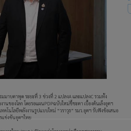
มมาบตาพุด ระยะที่ 3 ช่วงที่ 2 แปลงA และแปลงC รวมทั้ง
งานของโลก โดยรอแผนPDPฉบับใหม่ชี้ชะตา เบื้องต้นเล็งอุตฯ
ทคโนโลยีพลังงานรูปแบบใหม่ “วราวุธ” รมว.อุตฯ รับฟังข้อเสนอ
รแข่งขันอุตฯไทย