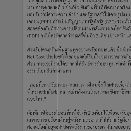
นายสุเมธ ตั้งประเสริฐ ผู้ว่าการการนิคมอุตสาหกรรมแห่ง
•
อินโดจีน
มาบตาพุด ระยะที่ 3 ช่วงที่ 2 ซึ่งเป็นพื้นที่พัฒนาท่าเรือ
•
กองทุนรวม
ยอมรับว่ามีความความล่าช้า และรัฐบาลยังไม่เคาะรูปแ
•
Celeb Online
เอกชน(PPP) หรือเป็นสัญญาแบบรัฐต่อรัฐ (G2G) รวมทั้ง
•
Factcheck
สอดคล้องกับทิศทางการเปลี่ยนผ่านพลังงานของโลก ซึ
(PDP) ฉบับใหม่ที่คาดว่าจะเสร็จในอีก 2 เดือนข้างหน้
•
ญี่ปุ่น
•
News1
สำหรับโครงสร้างพื้นฐานทุกอย่างพร้อมหมดแล้ว ซึ่งเด
•
Gotomanager
Net Cost ประโยชน์ที่เอกชนจะได้รับนั้น จะมาจากการดำเนินก
ส่วน กนอ.จะมีรายได้จากค่าให้สิทธิการร่วมลงทุน ค่าเช่าพ
ธรรมเนียมสินค้าผ่านท่า
“ตอนนี้เราเตรียมทบทวนแนวทางใหม่ซึ่งก็ได้เสนอเรื่องต
ที่เหมาะสมกับสถานการณ์พลังงานในอนาคต ซึ่งเราก็มีทาง
แบบไหน”
เดิมทีการใช้ประโยชน์พื้นที่ช่วงที่ 2 เตรียมไว้เพื่อรองร
เฉพาะการเปลี่ยนผ่านสู่พลังงานสะอาด ทำให้ภาครัฐต้องกล
สอดคล้องกับยุทธศาสตร์พลังงานของประเทศในระยะยาว