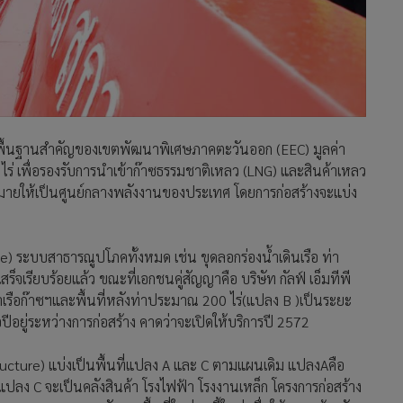
re) ระบบสาธารณูปโภคทั้งหมด เช่น ขุดลอกร่องน้ำเดินเรือ ท่า
จเรียบร้อยแล้ว ขณะที่เอกชนคู่สัญญาคือ บริษัท กัลฟ์ เอ็มทีพี
่าเรือก๊าซฯและพื้นที่หลังท่าประมาณ 200 ไร่(แปลง B )เป็นระยะ
ปีอยู่ระหว่างการก่อสร้าง คาดว่าจะเปิดให้บริการปี 2572
erstructure) แบ่งเป็นพื้นที่แปลง A และ C ตามแผนเดิม แปลงAคือ
แปลง C จะเป็นคลังสินค้า โรงไฟฟ้า โรงงานเหล็ก โครงการก่อสร้าง
ทบทวนแนวทางการพัฒนาพื้นที่ในส่วนนี้ใหม่ เพื่อให้สอดคล้องกับ
มปิโตรเคมีขาลง อุตสาหกรรมน้ำมันมีความผันผวนสูง จำเป็น