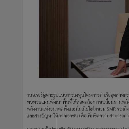
•
Management & HR
•
MGR Live
•
Infographic
•
การเมือง
•
ท่องเที่ยว
•
กีฬา
•
ต่างประเทศ
•
Special Scoop
•
เศรษฐกิจ-ธุรกิจ
•
จีน
•
ชุมชน-คุณภาพชีวิต
•
อาชญากรรม
•
Motoring
กนอ.รอรัฐเคาะรูปแบบการลงทุนโครงการท่าเรืออุตสาหกรร
ทบทวนแผนพัฒนาพื้นที่ให้สอดคล้องการเปลี่ยนผ่านพลัง
•
เกม
พลังงานแห่งอนาคตทั้งแอมโมเนียไฮโดรเจน SMR รวมถึงเ
•
วิทยาศาสตร์
และสางปัญหาให้ภาคเอกชน เพื่อเพิ่มขีดความสามารถกา
•
SMEs
•
หุ้น