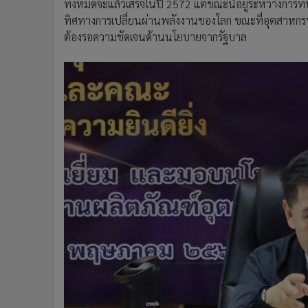
นายวราวุธ ศิลปอาชา รัฐมนตรีว่าการกระทรวงอุตสาหกรร
ใหญ่ 10 บริษัทในพื้นที่ EEC ภาคเอกชนได้สะท้อนปัญห
แข่งขันของภาคอุตสาหกรรมไทย ท่ามกลางความท้าทายจาก
คาร์บอนต่ำ โดยภาคเอกชนเสนอให้มีการปรับปรุงกฎหมายแ