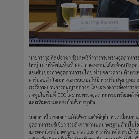
เร่งรัดกระบวนการอนุญาตต่างๆ โดยเฉพาะการจัดทำรายงาน
ลงทุนในพื้นที่ EEC โดยกระทรวงอุตสาหกรรมพร้อมผลักดัน
และเพิ่มความคล่องตัวให้ภาคธุรกิจ
นอกจากนี้ ภาคเอกชนยังให้ความสำคัญกับการเปลี่ยนผ่า
อุตสาหกรรมสีเขียว รวมถึงการกำหนดมาตรฐานด้านไบโอพลา
และตอบโจทย์มาตรฐาน ESG และการบริหารจัดการน้ำในพื้น
เตรียมพื้นที่อ่างเก็บน้ำไว้รองรับรวมถึงแผนการผันน้ำในพื้
ส่วนโครงสร้างพื้นฐานสำคัญอย่างโครงการท่าเรืออุตสาหกร
ดำเนินการได้เต็มรูปแบบภายใน 2 ปีข้างหน้า จะเป็น
ทางเลือก เทคโนโลยีพลังงานสะอาด และอุตสาหกรรมมูลค่
พลังงานอนาคต
ปิโตรเคมี
กนอ.
ข่าวในหมวดล่าสุด