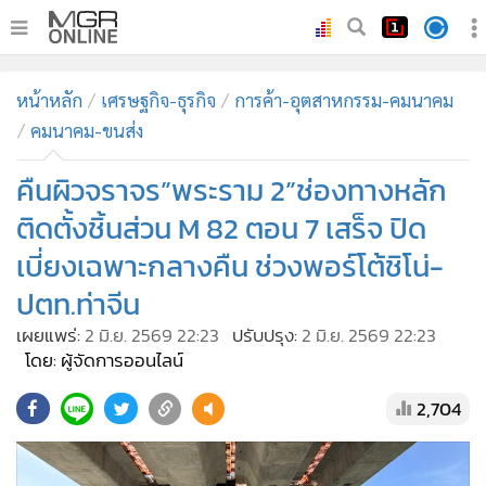
•
หน้าหลัก
หน้าหลัก
เศรษฐกิจ-ธุรกิจ
การค้า-อุตสาหกรรม-คมนาคม
•
ทันเหตุการณ์
คมนาคม-ขนส่ง
•
ภาคใต้
คืนผิวจราจร”พระราม 2”ช่องทางหลัก
•
ภูมิภาค
•
Online Section
ติดตั้งชิ้นส่วน M 82 ตอน 7 เสร็จ ปิด
•
บันเทิง
เบี่ยงเฉพาะกลางคืน ช่วงพอร์โต้ชิโน่-
•
ผู้จัดการรายวัน
ปตท.ท่าจีน
•
คอลัมนิสต์
เผยแพร่:
2 มิ.ย. 2569 22:23
ปรับปรุง:
2 มิ.ย. 2569 22:23
•
ละคร
โดย: ผู้จัดการออนไลน์
•
CbizReview
2,704
•
Cyber BIZ
•
ผู้จัดกวน