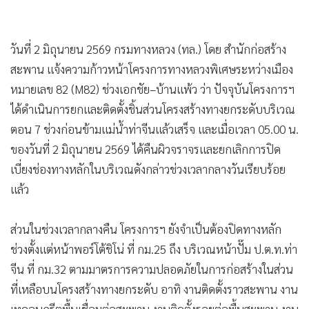
•
เกม
•
วิทยาศาสตร์
วันที่ 2 มิถุนายน 2569 กรมทางหลวง (ทล.) โดย สำนักก่อสร้าง
•
SMEs
สะพาน แจ้งความก้าวหน้าโครงการทางหลวงพิเศษระหว่างเมือง
•
หุ้น
หมายเลข 82 (M82) ช่วงเอกชัย–บ้านแพ้ว ว่า ปัจจุบันโครงการฯ
•
อินโดจีน
ได้ดำเนินการยกและติดตั้งชิ้นส่วนโครงสร้างทางยกระดับบริเวณ
•
กองทุนรวม
ตอน 7 ช่วงก่อนข้ามแม่น้ำท่าจีนแล้วเสร็จ และเมื่อเวลา 05.00 น.
•
Celeb Online
ของวันที่ 2 มิถุนายน 2569 ได้คืนผิวจราจรและยกเลิกการปิด
•
Factcheck
เบี่ยงช่องทางหลักในบริเวณดังกล่าวช่วงเวลากลางวันเรียบร้อย
•
ญี่ปุ่น
แล้ว
•
News1
•
Gotomanager
ส่วนในช่วงเวลากลางคืน โครงการฯ ยังจำเป็นต้องปิดทางหลัก
ช่วงตั้งแต่หน้าพอร์โต้ชิโน่ ที่ กม.25 ถึง บริเวณหน้าปั๊ม ป.ต.ท.ท่า
จีน ที่ กม.32 ตามมาตรการความปลอดภัยในการก่อสร้างในส่วน
ที่เหลือบนโครงสร้างทางยกระดับ อาทิ งานติดตั้งราวสะพาน งาน
เทคอนกรีตพื้นเชื่อมต่อสะพาน งานติดตั้งรอยต่อพื้นสะพาน งาน