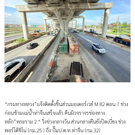
•
Good health & Well-being
•
Green Innovation & SD
•
Management & HR
•
MGR Live
•
Infographic
•
การเมือง
•
ท่องเที่ยว
•
กีฬา
•
ต่างประเทศ
•
Special Scoop
•
เศรษฐกิจ-ธุรกิจ
•
จีน
“กรมทางหลวง”แจ้งติดตั้งชิ้นส่วนมอเตอร์เวย์ M 82 ตอน 7 ช่วง
•
ชุมชน-คุณภาพชีวิต
ก่อนข้ามแม่น้ำท่าจีนเสร็จแล้ว คืนผิวจราจรช่องทาง
หลัก”พระราม 2 “ วิ่งช่วงกลางวัน ส่วนกลางคืนยังปิดเบี่ยง ช่วง
•
อาชญากรรม
พอร์โต้ชิโน่ (กม.25 ) ถึง ปั๊มป.ต.ท.ท่าจีน (กม.32)
•
Motoring