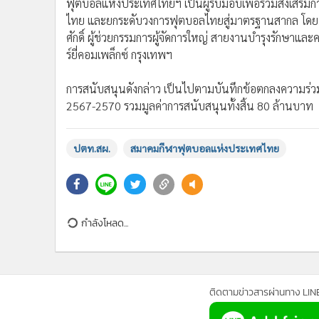
•
อินโดจีน
•
กองทุนรวม
•
Celeb Online
•
Factcheck
•
ญี่ปุ่น
•
News1
•
Gotomanager
บริษัท ปตท.สำรวจและผลิตปิโตรเลียม จำกัด (มหาชน) หร
จัดการใหญ่ สายงานภาพลักษณ์องค์กร การสื่อสาร และความ
ที่ 3 แก่สมาคมกีฬาฟุตบอลแห่งประเทศไทย ในพระบรมรา
ฟุตบอลแห่งประเทศไทยฯ เป็นผู้รับมอบเพื่อร่วมส่งเส
ไทย และยกระดับวงการฟุตบอลไทยสู่มาตรฐานสากล โด
ศักดิ์ ผู้ช่วยกรรมการผู้จัดการใหญ่ สายงานบำรุงรักษาและ
ร์ยี่คอมเพล็กซ์ กรุงเทพฯ
การสนับสนุนดังกล่าว เป็นไปตามบันทึกข้อตกลงความร่ว
2567-2570 รวมมูลค่าการสนับสนุนทั้งสิ้น 80 ล้านบาท