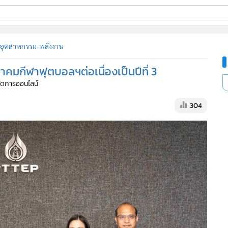
ี่ใช้
อุตสาหกรรม-พลังงาน
มกีฬาฟุตบอลฯต่อเนื่องเป็นปีที่ 3
ine
้จัดการออนไลน์
้นสูง
304