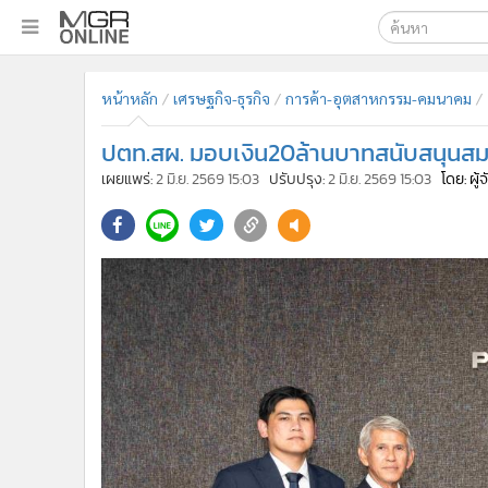
เลือกเครื่องมือท
•
หน้าหลัก
หน้าหลัก
เศรษฐกิจ-ธุรกิจ
การค้า-อุตสาหกรรม-คมนาคม
ค้นหา
•
ทันเหตุการณ์
Google
•
ภาคใต้
ปตท.สผ. มอบเงิน20ล้านบาทสนับสนุนสมาค
•
ภูมิภาค
MGR Onl
เผยแพร่:
2 มิ.ย. 2569 15:03
ปรับปรุง:
2 มิ.ย. 2569 15:03
โดย: ผู
•
Online Section
ค้นหาขั
•
บันเทิง
•
ผู้จัดการรายวัน
•
คอลัมนิสต์
•
ละคร
•
CbizReview
•
Cyber BIZ
•
ผู้จัดกวน
•
Good health & Well-being
•
Green Innovation & SD