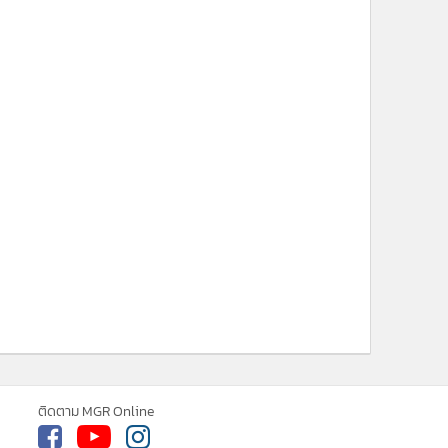
ne ใช้คุกกี้ (Cookies)
ใช้คุกกี้ เพื่อจัดการข้อมูลส่วนบุคคลเพื่อนำ
ารณ์คอนเทนต์ที่ดีที่สุดให้กับผู้อ่านบน
รับทราบ
ละ แอพพลิเคชั่น
เงื่อนไขการใช้งานเว็บไซต์
และ
ิส่วนบุคคล