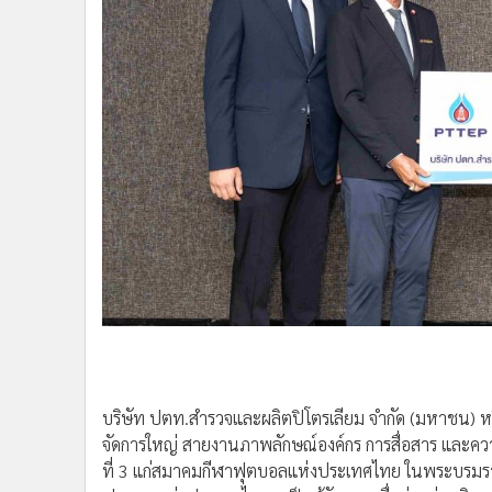
•
Management & HR
•
MGR Live
•
Infographic
•
การเมือง
•
ท่องเที่ยว
•
กีฬา
•
ต่างประเทศ
•
Special Scoop
•
เศรษฐกิจ-ธุรกิจ
•
จีน
•
ชุมชน-คุณภาพชีวิต
•
อาชญากรรม
•
Motoring
•
เกม
•
วิทยาศาสตร์
•
SMEs
•
หุ้น