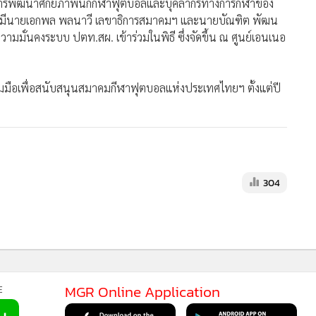
ือ ปตท.สผ. โดยนางสาวโศภิษฐา โชติช่วงb ผู้ช่วยกรรมการผู้
รู้องค์กร มอบเงินสนับสนุน จำนวน 20 ล้านบาท ต่อเนื่องเป็นปี
ชูปถัมภ์ โดยมี นายชาญวิทย์ ผลชีวิน อุปนายก สมาคมกีฬา
ริมการพัฒนาศักยภาพนักกีฬาฟุตบอลและบุคลากรทางการกีฬาของ
MGR Onli
ยมีนายเอกพล พลนาวี เลขาธิการสมาคมฯ และนายบัณฑิต พัฒน
ความมั่นคงระบบ ปตท.สผ. เข้าร่วมในพิธี ซึ่งจัดขึ้น ณ ศูนย์เอนเนอ
MGR Online 
เสนอ ประสบก
เว็บไซต์ แ
นโยบายสิทธ
มมือเพื่อสนับสนุนสมาคมกีฬาฟุตบอลแห่งประเทศไทยฯ ตั้งแต่ปี