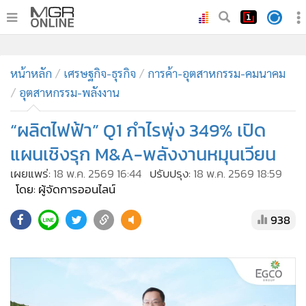
•
หน้าหลัก
•
ทันเหตุการณ์
•
ภาคใต้
•
ภูมิภาค
•
Online Section
หน้าหลัก
เศรษฐกิจ-ธุรกิจ
การค้า-อุตสาหกรรม-คมนาคม
•
บันเทิง
อุตสาหกรรม-พลังงาน
•
ผู้จัดการรายวัน
•
คอลัมนิสต์
“ผลิตไฟฟ้า” Q1 กำไรพุ่ง 349% เปิด
•
ละคร
แผนเชิงรุก M&A-พลังงานหมุนเวียน
•
CbizReview
เผยแพร่:
18 พ.ค. 2569 16:44
ปรับปรุง:
18 พ.ค. 2569 18:59
•
Cyber BIZ
โดย: ผู้จัดการออนไลน์
•
ผู้จัดกวน
938