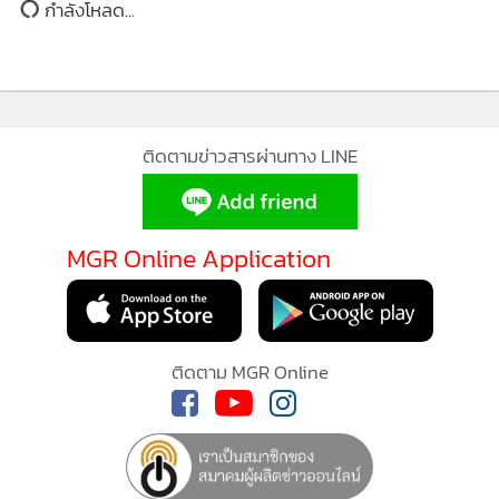
แล้วเสร็จทั้งหมดในไตรมาสที่ 2 ของปีนี้
อ่านเพิ่มเติม
การพัฒนาพื้นที่อุตสาหกรรมแห่งอนาคต : นิคมอุตสาหกรรมเอ็ก
โกระยอง (ERIE) อยู่ระหว่างการเจรจากับลูกค้ากลุ่ม Data
กำลังโหลด...
Center รายใหญ่ พร้อมศึกษาแนวทางการพัฒนาโรงไฟฟ้าเพื่อ
ตอบโจทย์ความต้องการใช้ไฟฟ้าสีเขียวโดยตรง
สำหรับการลงทุนในต่างประเทศ บริษัทลุยลงทุนเชิงกลยุทธ์อย่าง
MGR Online ใช้คุ
ต่อเนื่อง ผ่านแนวทาง Asset Recycling หรือการหมุนเวียน
MGR Online ใช้คุกกี้ เ
สินทรัพย์เชิงกลยุทธ์อย่างมีประสิทธิภาพ ซึ่งจะช่วยเสริมสร้าง
ประสบการณ์คอนเทนต์ที่ด
ความยืดหยุ่นทางการเงิน และสนับสนุนการนำเงินไปลงทุนต่อย
แอพพลิเคชั่น
เงื่อนไข
อดในโครงการที่มีศักยภาพและให้ผลตอบแทนที่ดียิ่งขึ้นในระยะ
ส่วนบุคคล
ยาว และการควบรวมและซื้อกิจการ ทั้งในโรงไฟฟ้าก๊าซ
ธรรมชาติคุณภาพสูงและโรงไฟฟ้าพลังงานหมุนเวียน โดยเฉพาะ
ในสหรัฐอเมริกา ซึ่งความต้องการใช้ไฟฟ้าขยายตัวอย่างต่อ
เนื่องจากความต้องการของธุรกิจ Data Center