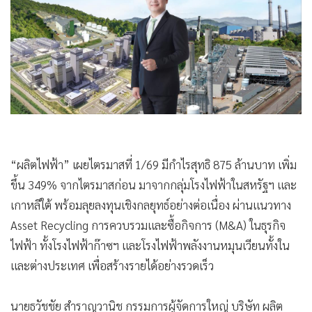
•
Good health & Well-being
•
Green Innovation & SD
•
Management & HR
•
MGR Live
•
Infographic
•
การเมือง
•
ท่องเที่ยว
•
กีฬา
•
ต่างประเทศ
•
Special Scoop
“ผลิตไฟฟ้า” เผยไตรมาสที่ 1/69 มีกำไรสุทธิ 875 ล้านบาท เพิ่ม
•
เศรษฐกิจ-ธุรกิจ
ขึ้น 349% จากไตรมาสก่อน มาจากกลุ่มโรงไฟฟ้าในสหรัฐฯ และ
•
จีน
เกาหลีใต้ พร้อมลุยลงทุนเชิงกลยุทธ์อย่างต่อเนื่อง ผ่านแนวทาง
•
ชุมชน-คุณภาพชีวิต
Asset Recycling การควบรวมและซื้อกิจการ (M&A) ในธุรกิจ
•
อาชญากรรม
ไฟฟ้า ทั้งโรงไฟฟ้าก๊าซฯ และโรงไฟฟ้าพลังงานหมุนเวียนทั้งใน
•
Motoring
และต่างประเทศ เพื่อสร้างรายได้อย่างรวดเร็ว