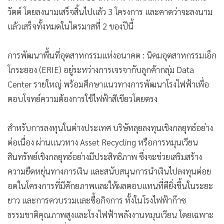
การเติบโตตามอุตสาหกรรม Semiconductor (เกาหลีใต้) : โรง
ไฟฟ้า Paju ES มียอดขายไฟฟ้าเพิ่มขึ้นต่อเนื่องเพื่อรองรับภาค