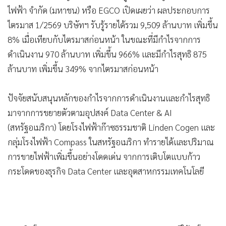
•
เกม
•
วิทยาศาสตร์
นายธวัชชัย สำราญวานิช กรรมการผู้จัดการใหญ่ บริษัท ผลิต
•
SMEs
ไฟฟ้า จำกัด (มหาชน) หรือ EGCO เปิดเผยว่า ผลประกอบการ
•
หุ้น
ไตรมาส 1/2569 บริษัทฯ รับรู้รายได้รวม 9,509 ล้านบาท เพิ่มขึ้น
8% เมื่อเทียบกับไตรมาสก่อนหน้า ในขณะที่มีกำไรจากการ
•
อินโดจีน
ดำเนินงาน 970 ล้านบาท เพิ่มขึ้น 966% และมีกำไรสุทธิ 875
•
กองทุนรวม
ล้านบาท เพิ่มขึ้น 349% จากไตรมาสก่อนหน้า
•
Celeb Online
•
Factcheck
ปัจจัยสนับสนุนหลักของกำไรจากการดำเนินงานและกำไรสุทธิ
•
ญี่ปุ่น
มาจากการขยายตัวตามอุปสงค์ Data Center & AI
•
News1
(สหรัฐอเมริกา) โดยโรงไฟฟ้าก๊าซธรรมชาติ Linden Cogen และ
•
Gotomanager
กลุ่มโรงไฟฟ้า Compass ในสหรัฐอเมริกา ทำรายได้และปริมาณ
การขายไฟฟ้าเพิ่มขึ้นอย่างโดดเด่น จากการเติบโตแบบก้าว
กระโดดของธุรกิจ Data Center และอุตสาหกรรมเทคโนโลยี