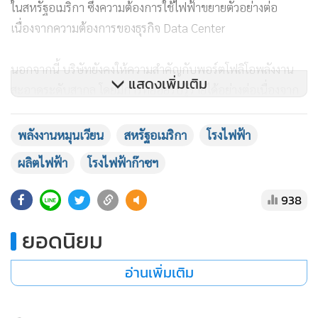
การผลิตสำคัญ
การบริหารต้นทุนที่มีประสิทธิภาพ (ประเทศไทย) : โรงไฟฟ้า
BLCP มีผลการดำเนินงานเพิ่มขึ้นอย่างมีนัยสำคัญเนื่องจาก
ต้นทุนเชื้อเพลิงที่ลดลง
นายธวัชชัยกล่าวว่า เป้าหมายการดำเนินธุรกิจของ EGCO จะยัง
แสดงเพิ่มเติม
คงมุ่งบริหารพอร์ตโฟลิโอเชิงรุก แสวงหาโอกาสการลงทุนใน
ธุรกิจไฟฟ้าและพลังงานที่เกี่ยวเนื่อง เพื่อสร้างการเติบโตอย่างต่อ
เนื่องและมั่นคง ในระยะยาว สำหรับการลงทุนในประเทศ มีโครง
พลังงานหมุนเวียน
สหรัฐอเมริกา
โรงไฟฟ้า
การไฮไลต์และแผนงานเชิงรุกในปี 2569 ที่สำคัญดังนี้ คือ การรุก
ผลิตไฟฟ้า
โรงไฟฟ้าก๊าซฯ
พลังงานสะอาดในประเทศของโครงการ RE Big Lot รอบที่ 2 : มี
ความคืบหน้าอย่างมากในการทยอยลงนามสัญญาซื้อขายไฟฟ้า
938
(PPA) ระยะยาว จำนวน 11 โครงการ กำลังผลิตรวม 448 เมกะ
ยอดนิยม
วัตต์ โดยลงนามเสร็จสิ้นไปแล้ว 3 โครงการ และคาดว่าจะลงนาม