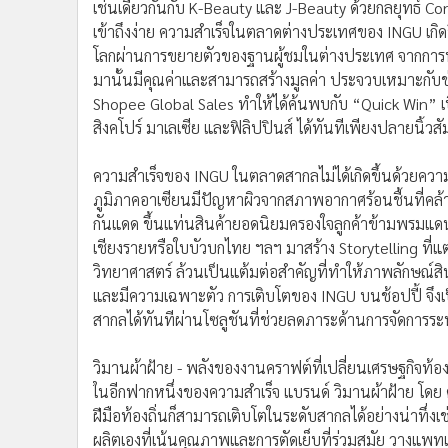
เช่นเดียวกันกับ K-Beauty และ J-Beauty ด้วยกลยุทธ์ Co
เข้าถึงง่าย ความสำเร็จในตลาดต่างประเทศของ INGU เกิ
โลกผ่านการขยายตัวของฐานผู้ชมในต่างประเทศ จากการท
มานั้นมีคุณค่าและสามารถสร้างมูลค่า ประจวบเหมาะกับช่
Shopee Global Sales ทำให้ได้ค้นพบกับ “Quick Win” เ
สิงคโปร์ มาเลเซีย และฟิลิปปินส์ ได้ทันทีเพียงปลายนิ้
ความสำเร็จของ INGU ในตลาดสากลไม่ได้เกิดขึ้นด้วยความบังเ
ภูมิภาคอาเซียนมีปัญหาผิวจากสภาพอากาศร้อนชื้นที่คล้า
กันแดด ขึ้นแท่นสินค้ายอดนิยมครองใจลูกค้าข้ามพรมแดน
เชียงรายหรือใบบัวบกไทย ฯลฯ มาสร้าง Storytelling ที
วิทยาศาสตร์ ล้วนเป็นแต้มต่อสำคัญที่ทำให้ภาพลักษณ์สิ
และมีความเฉพาะตัว การเติบโตของ INGU บนช้อปปี้ จึงเ
สากลได้ทันทีผ่านโซลูชันที่ช่วยลดภาระด้านการจัดการระ
วิมานผ้าฝ้าย - พลังของงานคราฟต์ที่เปลี่ยนเศรษฐกิจท้องถ
ในอีกฟากหนึ่งของความสำเร็จ แบรนด์ วิมานผ้าฝ้าย โดย คุณชั
ฝีมือท้องถิ่นก็สามารถเติบโตในระดับสากลได้อย่างน่าทึ่งเช่น
ผลิตเองที่เน้นคุณภาพและการตัดเย็บที่ร่วมสมัย วางแพทเ