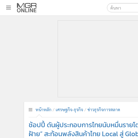
เลือกเครื่องมือท
•
หน้าหลัก
ค้นหา
•
ทันเหตุการณ์
Google
•
ภาคใต้
•
ภูมิภาค
MGR Onl
•
Online Section
ค้นหาขั
•
บันเทิง
•
ผู้จัดการรายวัน
•
คอลัมนิสต์
•
ละคร
•
CbizReview
•
Cyber BIZ
หน้าหลัก
เศรษฐกิจ-ธุรกิจ
ข่าวธุรกิจการตลาด
•
ผู้จัดกวน
ช้อปปี้ ดันผู้ประกอบการไทยนับหมื่นราย
•
Good health & Well-being
•
Green Innovation & SD
ฝ้าย” สะท้อนพลังสินค้าไทย Local สู่ Glo