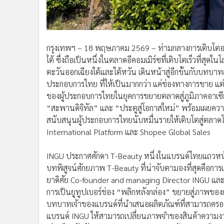
•
อินโดจีน
•
กองทุนรวม
•
Celeb Online
กรุงเทพฯ – 18 พฤษภาคม 2569 – ท่ามกลางการเติบโตอย่
•
Factcheck
ใต้ ซึ่งถือเป็นหนึ่งในตลาดอีคอมเมิร์ซที่เติบโตเร็วที่สุ
•
ญี่ปุ่น
ตะวันออกเฉียงใต้และไต้หวัน เดินหน้าสู่อีกขั้นกับบทบ
•
News1
ประกอบการไทย ที่ให้เป็นมากกว่า แค่ช่องทางการขาย แ
•
Gotomanager
ของผู้ประกอบการไทยในยุคการขยายตลาดสู่ภูมิภาคอาเซียนผ
“สะพานดิจิทัล” และ “ประตูสู่โอกาสใหม่” พร้อมเผยควา
สนับสนุนผู้ประกอบการไทยนับหมื่นรายให้เติบโตสู่ตลา
International Platform และ Shopee Global Sales
INGU ประกาศศักดา T-Beauty หนึ่งในแบรนด์ไทยแถวหน้า
บทพิสูจน์ศักยภาพ T-Beauty ที่น่าจับตามองที่สุดคือการเ
ยาดิศัย Co-founder and managing Director INGU และคุณอิ
การเป็นยูทูปเบอร์ช่อง “พลิกหลังกล่อง” ขยายสู่ภาพของก
บทบาทเจ้าของแบรนด์ที่นำเสนอผลิตภัณฑ์ที่สามารถคร
แบรนด์ INGU ให้สามารถเปลี่ยนภาพจำของสินค้าความงาม