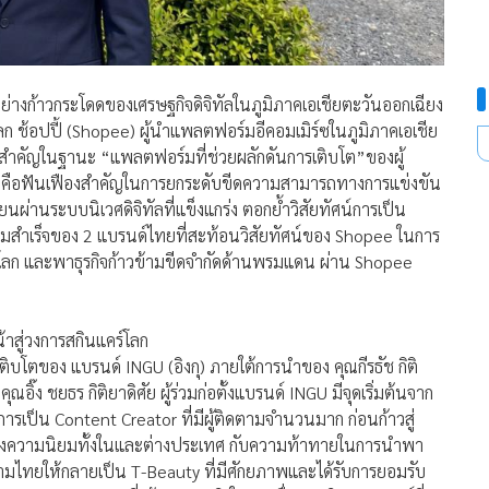
างก้าวกระโดดของเศรษฐกิจดิจิทัลในภูมิภาคเอเชียตะวันออกเฉียง
ดในโลก ช้อปปี้ (Shopee) ผู้นำแพลตฟอร์มอีคอมเมิร์ซในภูมิภาคเอเชีย
าทสำคัญในฐานะ “แพลตฟอร์มที่ช่วยผลักดันการเติบโต”ของผู้
ต่คือฟันเฟืองสำคัญในการยกระดับขีดความสามารถทางการแข่งขัน
่านระบบนิเวศดิจิทัลที่แข็งแกร่ง ตอกย้ำวิสัยทัศน์การเป็น
มสำเร็จของ 2 แบรนด์ไทยที่สะท้อนวิสัยทัศน์ของ Shopee ในการ
ดโลก และพาธุรกิจก้าวข้ามขีดจำกัดด้านพรมแดน ผ่าน Shopee
สู่วงการสกินแคร์โลก
ติบโตของ แบรนด์ INGU (อิงกุ) ภายใต้การนำของ คุณกีรธัช กิติ
๊ง ชยธร กิติยาดิศัย ผู้ร่วมก่อตั้งแบรนด์ INGU มีจุดเริ่มต้นจาก
ารเป็น Content Creator ที่มีผู้ติดตามจำนวนมาก ก่อนก้าวสู่
องความนิยมทั้งในและต่างประเทศ กับความท้าทายในการนำพา
ไทยให้กลายเป็น T-Beauty ที่มีศักยภาพและได้รับการยอมรับ