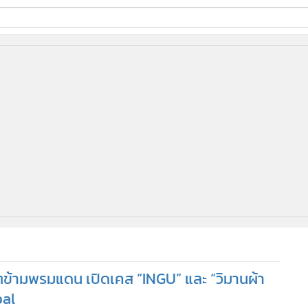
ี่ใช้
ine
้นสูง
โตข้ามพรมแดน เปิดเคส “INGU” และ “วิมานผ้า
bal