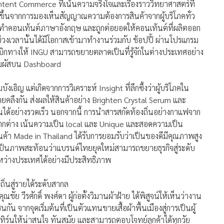
ntent Commerce ที่เน้นความจริงใจและเรื่องราววิทยาศาสตร์ที่
ดขึ้นจากการมองเห็นสัญญาณความต้องการสินค้าจากผู้บริโภคทั่ว
ำคอนเท้นต์ภาษาอังกฤษ และถูกต่อยอดให้คอนเท้นต์ที่ผลิตออก
วงเวลานั้นได้มีโอกาสเข้ามาทำงานร่วมกับ ช้อปปี้ ผ่านโปรแกรม
บิกทางให้ INGU สามารถขยายตลาดเป็นที่รู้จักในต่างประเทศอย่าง
วสัมผัสบน Dashboard
อิญ แต่เกิดจากการวิเคราะห์ Insight ที่ลึกซึ้งว่าผู้บริโภคใน
ยคลึงกัน ส่งผลให้สินค้าอย่าง Brighten Crystal Serum และ
ได้อย่างรวดเร็ว นอกจากนี้ การนำสารสกัดท้องถิ่นอย่างกาแฟจาก
่แตกต่าง เน้นความเป็น local และ Unique และสอดความเป็น
นค้า Made in Thailand ได้รับการยอมรับว่าเป็นของดีมีคุณภาพสูง
ป็นภาพสะท้อนว่าแบรนด์ไทยยุคใหม่สามารถขยายธุรกิจสู่ระดับ
หว่างประเทศได้อย่างมีประสิทธิภาพ
ิ่นสู่รายได้ระดับสากล
ย วีรศักดิ์ พงศ์ดา ผู้ก่อตั้งวิมานผ้าฝ้าย ได้พิสูจน์ให้เห็นว่างาน
กัน จากจุดเริ่มต้นที่เป็นตัวแทนขายเสื้อผ้าพื้นเมืองสู่การเป็นผู้
ทิร์นให้น่าสนใจ ทันสมัย และสามารถตอบโจทย์ลูกค้าได้ทุกวัย