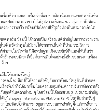
เรื่องที่ง่ายและราบรื่นกว่าที่เคยคาดคิด เนื่องจากแพลตฟอร์มช่วย
ะเทศอย่างครบวงจร ทำให้อุปสรรคที่เคยมองว่ายุ่งยาก ซับซ้อน
ลงอย่างรวดเร็ว พร้อมเปิดโอกาสให้ธุรกิจท้องถิ่นสามารถเติบโต
พลตฟอร์ม ช้อปปี้ ได้กลายเป็นเครื่องยนต์สำคัญในการกระจายราย
ายุในจังหวัดลำพูนให้มีรายได้จากการเย็บผ้าที่บ้าน รวมถึงการ
ผ้าภายในจังหวัด นี่คือหลักฐานเชิงประจักษ์ที่แสดงให้เห็นว่า
ได้สร้างระบบนิเวศที่เอื้อต่อการเติบโตอย่างยั่งยืนของแรงงานท้อง
กด้วย
ยแม้ไม่ใช่แบรนด์ใหญ่
ต่อเนื่อง ช้อปปี้ให้ความสำคัญกับการพัฒนาโซลูชันที่ช่วยลด
ื่องที่เข้าถึงได้มากขึ้น โดยครอบคลุมตั้งแต่การบริหารจัดการหลัง
่อกับลูกค้าในตลาดใหม่ ๆ โดยช้อปปี้ได้ออกแบบ 2 โปรแกรมสำคัญ
จริง ได้แก่ Shopee International Platform (SIP) โซลูชันสำหรับผู้
 โดยช้อปปี้เข้ามาช่วยดูแลกระบวนการสำคัญตั้งแต่การสื่อสาร
es โปรแกรมสำหรับผู้ขายที่ต้องการต่อยอดธุรกิจในระดับที่เข้มข้น