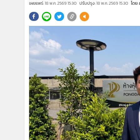
•
Management & HR
เผยแพร่:
18 พ.ค. 2569 15:30
ปรับปรุง:
18 พ.ค. 2569 15:30
โดย: 
•
MGR Live
•
Infographic
•
การเมือง
•
ท่องเที่ยว
•
กีฬา
•
ต่างประเทศ
•
Special Scoop
•
เศรษฐกิจ-ธุรกิจ
•
จีน
•
ชุมชน-คุณภาพชีวิต
•
อาชญากรรม
•
Motoring
•
เกม
•
วิทยาศาสตร์
•
SMEs
•
หุ้น