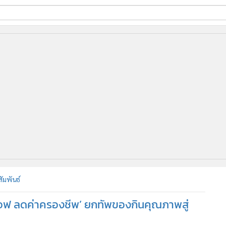
ี่ใช้
ine
้นสูง
ัมพันธ์
เอฟ ลดค่าครองชีพ’ ยกทัพของกินคุณภาพสู่