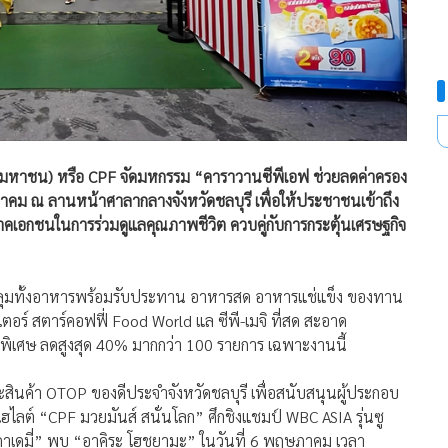
ัด (มหาชน) หรือ CPF จัดมหกรรม “คาราวานซีพีเอฟ ช่วยลดค่าครอง
าคม ณ ลานหน้าศาลากลางจังหวัดชลบุรี เพื่อให้ประชาชนเข้าถึง
เอกชนในการร่วมดูแลคุณภาพชีวิต ควบคู่กับการกระตุ้นเศรษฐกิจ
ุมทั้งอาหารพร้อมรับประทาน อาหารสด อาหารแช่แข็ง ของทาน
เตอร์ สตาร์คอฟฟี่ Food World แล ซีพี-เมจิ ที่สด สะอาด
เศษ ลดสูงสุด 40% มากกว่า 100 รายการ เฉพาะงานนี้
สินค้า OTOP ของดีประจำจังหวัดชลบุรี เพื่อสนับสนุนผู้ประกอบ
ไลต์ “CPF มวยมันส์ สนั่นโลก” ศึกชิงแชมป์ WBC ASIA รุ่นซู
าเดมี่” พบ “อาคิระ โฮชุยามะ” ในวันที่ 6 พฤษภาคม เวลา