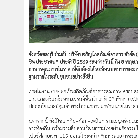
•
อินโดจีน
•
กองทุนรวม
•
Celeb Online
•
Factcheck
•
ญี่ปุ่น
•
News1
จังหวัดชลบุรี ร่วมกับ บริษัท เจริญโภคภัณฑ์อาหาร จำก
•
Gotomanager
ชีพประชาชน” ประจำปี 2569 ระหว่างวันนี้ ถึง 8 พฤษภ
อาหารคุณภาพในราคาที่จับต้องได้ สะท้อนบทบาทของภาค
ฐานรากในระดับชุมชนอย่างยั่งยืน
ภายในงาน CPF ยกทัพผลิตภัณฑ์อาหารคุณภาพ ครอบคล
เล่น และเครื่องดื่ม จากแบรนด์ชั้นนำ อาทิ CP ห้าดาว เชส
ปลอดภัย และมีคุณค่าทางโภชนาการ มาจำหน่ายในราคาพิ
นอกจากนี้ ยังมีโซน “ชิม–ช้อป–เพลิน” รวมเมนูอร่อยและ
การท้องถิ่น พร้อมร่วมสืบสานวัฒนธรรมไทยผ่านกิจกรรมไฮ
เปอร์ฟลายเวท (115 ปอนด์) ระหว่าง “กุมารดอย เพชรอค