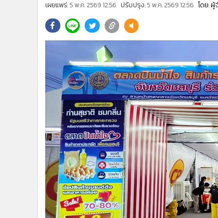
•
Management & HR
เผยแพร่:
5 พ.ค. 2569 12:56
ปรับปรุง:
5 พ.ค. 2569 12:56
โดย: ผู
•
MGR Live
•
Infographic
•
การเมือง
•
ท่องเที่ยว
•
กีฬา
•
ต่างประเทศ
•
Special Scoop
•
เศรษฐกิจ-ธุรกิจ
•
จีน
•
ชุมชน-คุณภาพชีวิต
•
อาชญากรรม
•
Motoring
•
เกม
•
วิทยาศาสตร์
•
SMEs
•
หุ้น