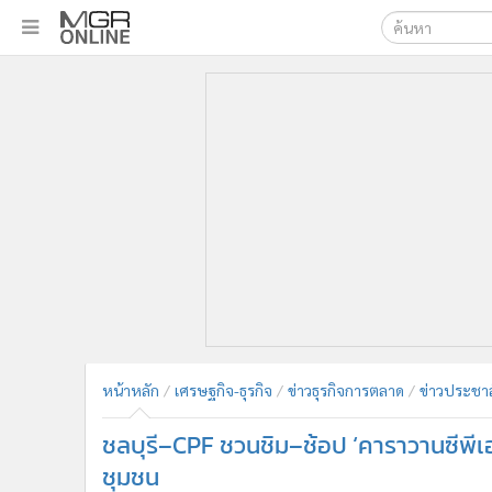
เลือกเครื่องมือท
•
หน้าหลัก
ค้นหา
•
ทันเหตุการณ์
Google
•
ภาคใต้
•
ภูมิภาค
MGR Onl
•
Online Section
ค้นหาขั
•
บันเทิง
•
ผู้จัดการรายวัน
•
คอลัมนิสต์
•
ละคร
•
CbizReview
•
Cyber BIZ
หน้าหลัก
เศรษฐกิจ-ธุรกิจ
ข่าวธุรกิจการตลาด
ข่าวประชาส
•
ผู้จัดกวน
ชลบุรี–CPF ชวนชิม–ช้อป ‘คาราวานซีพี
•
Good health & Well-being
•
Green Innovation & SD
ชุมชน