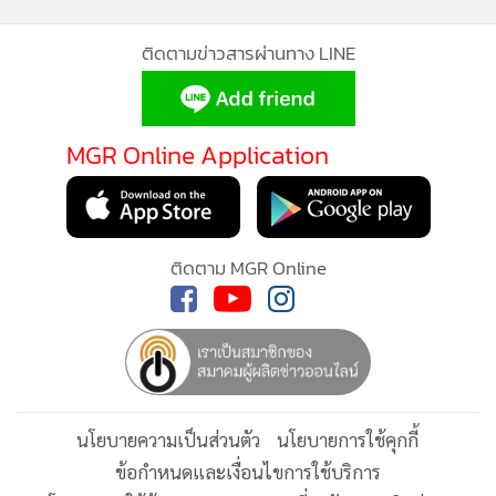
Hub ที่มีบทบาทสำคัญของภูมิภาค การเข้าร่วมงาน ‘มหกรรมเรือ
นานาชาติแห่งประเทศไทย 2569’ ในครั้งนี้ จึงนับเป็นโอกาสใน
การสื่อสารประชาสัมพันธ์ และการขยายฐานลูกค้ากลุ่ม Ultra
High Net Worth Individuals (UHNWIs) กลุ่มนักธุรกิจและนัก
ลงทุน ตลอดจนเจ้าของซูเปอร์ยอชต์ และผู้ที่หลงใหลในไลฟ์สไตล์
ทางทะเล ซึ่งล้วนเป็นกลุ่มนักท่องเที่ยวคุณภาพที่มีกำลังซื้อสูง “
"ไทยแลนด์ พริวิเลจ" ปักหมุดภูเก็ต ใน
โดยจุดเป้าหมายหลักที่ต้องการสื่อสาร คือกลุ่มลูกค้าที่มองหา
งาน TIBS 2026
บ้านหลังที่สองในเมืองชายทะเลระดับโลก รวมถึงผู้ที่มีความ
ประสงค์พำนักระยะยาวในประเทศไทย โดยเฉพาะจังหวัดภูเก็ตที่
"Thailand Privilege Card" บุกงาน
มีศักยภาพครอบคลุมทุกมิติ มี Sea Sand Sun อันเป็นจุดเด่น
WTM 2025 เจาะตลาดยุโรป Luxury
ดึงดูดชาวต่างชาติเป็นจำนวนมากในแต่ละปี
Long-Stay
การมีส่วนร่วมในเวทีระดับนานาชาตินี้ สะท้อนให้เห็นถึง
เมืองไทยประกันชีวิต จับมือ ไทย