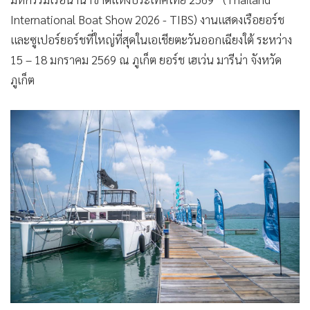
•
เกม
International Boat Show 2026 - TIBS) งานแสดงเรือยอร์ช
•
วิทยาศาสตร์
และซูเปอร์ยอร์ชที่ใหญ่ที่สุดในเอเชียตะวันออกเฉียงใต้ ระหว่าง
•
SMEs
15 – 18 มกราคม 2569 ณ ภูเก็ต ยอร์ช เฮเว่น มารีน่า จังหวัด
•
หุ้น
ภูเก็ต
•
อินโดจีน
•
กองทุนรวม
•
Celeb Online
•
Factcheck
•
ญี่ปุ่น
•
News1
•
Gotomanager