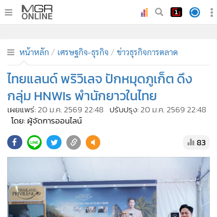
•
หน้าหลัก
•
ทันเหตุการณ์
หน้าหลัก
เศรษฐกิจ-ธุรกิจ
ข่าวธุรกิจการตลาด
•
ภาคใต้
ไทยแลนด์ พริวิเลจ ปักหมุดภูเก็ต ดึง
•
ภูมิภาค
กลุ่ม HNWIs พำนักยาวในไทย
•
Online Section
เผยแพร่:
20 ม.ค. 2569 22:48
ปรับปรุง:
20 ม.ค. 2569 22:48
•
บันเทิง
โดย: ผู้จัดการออนไลน์
•
ผู้จัดการรายวัน
83
•
คอลัมนิสต์
•
ละคร
•
CbizReview
•
Cyber BIZ
•
ผู้จัดกวน