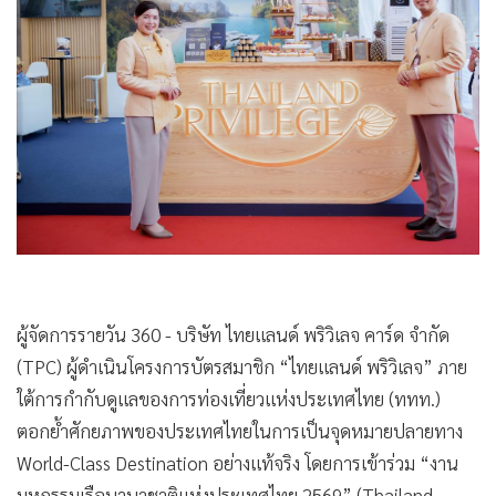
•
Good health & Well-being
•
Green Innovation & SD
•
Management & HR
•
MGR Live
•
Infographic
•
การเมือง
•
ท่องเที่ยว
•
กีฬา
•
ต่างประเทศ
•
Special Scoop
ผู้จัดการรายวัน 360 - บริษัท ไทยแลนด์ พริวิเลจ คาร์ด จำกัด
•
เศรษฐกิจ-ธุรกิจ
(TPC) ผู้ดำเนินโครงการบัตรสมาชิก “ไทยแลนด์ พริวิเลจ” ภาย
•
จีน
ใต้การกำกับดูแลของการท่องเที่ยวแห่งประเทศไทย (ททท.)
•
ชุมชน-คุณภาพชีวิต
ตอกย้ำศักยภาพของประเทศไทยในการเป็นจุดหมายปลายทาง
•
อาชญากรรม
World-Class Destination อย่างแท้จริง โดยการเข้าร่วม “งาน
•
Motoring
มหกรรมเรือนานาชาติแห่งประเทศไทย 2569” (Thailand