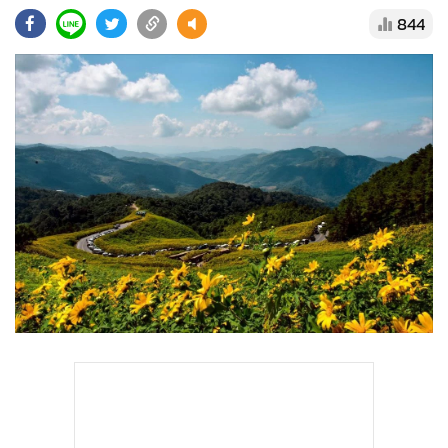
•
Good health & Well-being
844
•
Green Innovation & SD
•
Management & HR
•
MGR Live
•
Infographic
•
การเมือง
•
ท่องเที่ยว
•
กีฬา
•
ต่างประเทศ
•
Special Scoop
•
เศรษฐกิจ-ธุรกิจ
•
จีน
•
ชุมชน-คุณภาพชีวิต
•
อาชญากรรม
•
Motoring