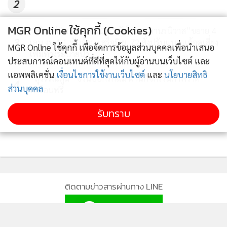
2
MGR Online ใช้คุกกี้ (Cookies)
“สิริพงศ์”ตรวจทล. 222 “พังโคน – วานรนิวาส”ขยาย 4
3
เลน งบ 1.1 พันล้าน เสร็จมิ.ย. 72 สั่งปรับแบบแก้จุดเสี่ยง
MGR Online ใช้คุกกี้ เพื่อจัดการข้อมูลส่วนบุคคลเพื่อนำเสนอ
เพิ่มทางระบายน้ำ
ประสบการณ์คอนเทนต์ที่ดีที่สุดให้กับผู้อ่านบนเว็บไซต์ และ
แอพพลิเคชั่น
เงื่อนไขการใช้งานเว็บไซต์
และ
นโยบายสิทธิ
“สุวรรณภูมิ” ชวนบอกรักแม่ ผ่านกิจกรรมภาพวาด
4
ส่วนบุคคล
เหมือนฟรี
สำหรับทุ่งดอกบัวตอง ดอยแม่อูคอ ตั้งอยู่ที่ ตำบลแม่อูคอ อำเภอ
รับทราบ
ข่าวอื่นในหมวด
ขุนยวม จังหวัดแม่ฮ่องสอน บนพื้นที่มากกว่า 500 ไร่ บนความสูง
กว่า 1,600 เมตร สถานที่ดังกล่าวถือเป็นจุดท่องเที่ยวชื่อดังและ
เป็นอัตลักษณ์ของจังหวัดแม่ฮ่องสอน เป็นอีกหนึ่งปลายทางที่
ท้าทายบรรดาเหล่านักท่องเที่ยวให้ไปสัมผัสธรรมชาติและชื่นชม
ทัศนียภาพ "เมืองสามหมอก" ด้วยตาของตัวเองสักครั้ง ซึ่งสถานที่
ติดตามข่าวสารผ่านทาง LINE
แห่งนี้มีสภาพภูมิประเทศที่เต็มไปด้วยภูเขาสูงสลับซับซ้อน สภาพ
อากาศจึงมีหมอกปกคลุมอยู่ตลอดเวลา ถือเป็นแลนด์มาร์กที่นัก
ท่องเที่ยวต่างเดินทางมายังจุดชมวิวที่จะสามารถทำให้เห็นวิว