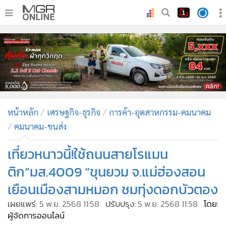
•
หน้าหลัก
•
ทันเหตุการณ์
•
ภาคใต้
•
ภูมิภาค
•
Online Section
หน้าหลัก
เศรษฐกิจ-ธุรกิจ
การค้า-อุตสาหกรรม-คมนาคม
•
บันเทิง
คมนาคม-ขนส่ง
•
ผู้จัดการรายวัน
•
คอลัมนิสต์
เที่ยวหนาวนี้!ใช้ถนนสายโรแมน
•
ละคร
ติก”มส.4009 “ขุนยวม จ.แม่ฮ่องสอน
•
CbizReview
เยือนเมืองสามหมอก ชมทุ่งดอกบัวตอง
•
Cyber BIZ
เผยแพร่:
5 พ.ย. 2568 11:58
ปรับปรุง:
5 พ.ย. 2568 11:58
โดย:
•
ผู้จัดกวน
ผู้จัดการออนไลน์