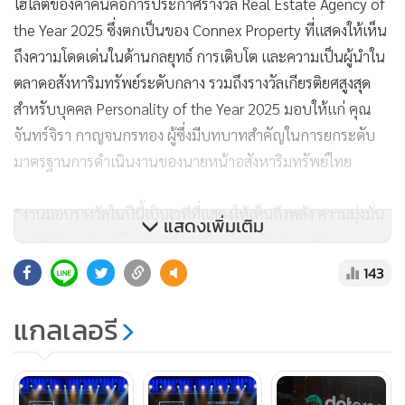
ไฮไลต์ของค่ำคืนคือการประกาศรางวัล Real Estate Agency of
the Year 2025 ซึ่งตกเป็นของ Connex Property ที่แสดงให้เห็น
ถึงความโดดเด่นในด้านกลยุทธ์ การเติบโต และความเป็นผู้นำใน
ตลาดอสังหาริมทรัพย์ระดับกลาง รวมถึงรางวัลเกียรติยศสูงสุด
สำหรับบุคคล Personality of the Year 2025 มอบให้แก่ คุณ
จันทร์จิรา กาญจนกรทอง ผู้ซึ่งมีบทบาทสำคัญในการยกระดับ
มาตรฐานการดำเนินงานของนายหน้าอสังหาริมทรัพย์ไทย
“งานมอบรางวัลในปีนี้เป็นเวทีที่แสดงให้เห็นถึงพลัง ความมุ่งมั่น
แสดงเพิ่มเติม
และศักยภาพของตัวแทนอสังหาริมทรัพย์ทั่วประเทศ”
อดัม ซัทคลิฟฟ์ (Adam Sutcliffe) ผู้อำนวยการ Dot Property
143
Group กล่าว “ทุกท่านที่ได้รับรางวัลคือตัวอย่างของการสร้าง
มาตรฐานใหม่ในวงการ พร้อมขับเคลื่อนตลาดอสังหาริมทรัพย์
แกลเลอรี
ไทยให้ก้าวสู่ระดับสากล”
ในช่วง Celebration Party แขกผู้มีเกียรติยังได้เพลิดเพลินกับการ