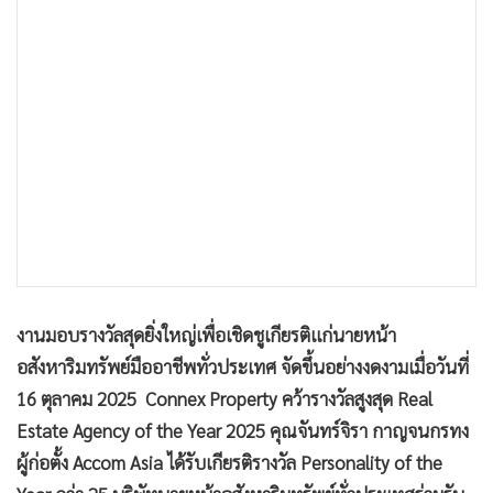
•
เกม
•
วิทยาศาสตร์
•
SMEs
•
หุ้น
•
อินโดจีน
•
กองทุนรวม
•
Celeb Online
•
Factcheck
•
ญี่ปุ่น
•
News1
งานมอบรางวัลสุดยิ่งใหญ่เพื่อเชิดชูเกียรติแก่นายหน้า
•
Gotomanager
อสังหาริมทรัพย์มืออาชีพทั่วประเทศ จัดขึ้นอย่างงดงามเมื่อวันที่
16 ตุลาคม 2025
Connex Property คว้ารางวัลสูงสุด Real
Estate Agency of the Year 2025
คุณจันทร์จิรา กาญจนกรทง
ผู้ก่อตั้ง Accom Asia ได้รับเกียรติรางวัล Personality of the