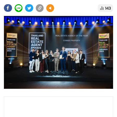
•
Good health & Well-being
143
•
Green Innovation & SD
•
Management & HR
•
MGR Live
•
Infographic
•
การเมือง
•
ท่องเที่ยว
•
กีฬา
•
ต่างประเทศ
•
Special Scoop
•
เศรษฐกิจ-ธุรกิจ
•
จีน
•
ชุมชน-คุณภาพชีวิต
•
อาชญากรรม
•
Motoring