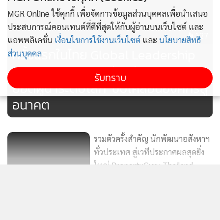
Dot Property Group SMART Agent Award ได้แก่ Siam Pearl
MGR Online ใช้คุกกี้ เพื่อจัดการข้อมูลส่วนบุคคลเพื่อนำเสนอ
Property
ประสบการณ์คอนเทนต์ที่ดีที่สุดให้กับผู้อ่านบนเว็บไซต์ และ
127
แอพพลิเคชั่น
เงื่อนไขการใช้งานเว็บไซต์
และ
นโยบายสิทธิ
สำหรับผู้ชนะรางวัลในสาขาต่างๆ ประกอบด้วย
ครั้งแรกในไทย Global Leadership
ส่วนบุคคล
●The Best Agent in Property Management:Plus Property
Awards 2025 รางวัลเกียรติยศ ‘สุด
Co., Ltd.
รับทราบ
ยอดผู้นำระดับโลก’ ขับเคลื่อนองค์กรสู่
●The Best Agent in Luxury Property:CBRE Thailand
อนาคต
●The Best Agent in Luxury Property Sole Agent:CBRE
Thailand
●The Best Agent in International Market:Accom Asia
รวมตัวครั้งสำคัญ นักพัฒนาอสังหาฯ
●The Best Agent in Content & Social Media
ทั่วประเทศ สู่เวทีประกาศผลสุดยิ่ง
Presence:Enlight Property Co., Ltd.
ใหญ่ PropertyGuru Thailand
110
●The Best Agent in Commercial Property:JST Realty
Property Awards ครั้งที่ 20
Group Co., Ltd.
แสดงเพิ่มเติม
งานประกาศผลรางวัล Dot
●The Best Agent in Fix and Flip:HT Property Management
Property Thailand Awards 2025:
●The Best Agent in Franchise Market:Estate Corner