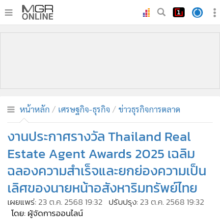
•
หน้าหลัก
•
ทันเหตุการณ์
•
ภาคใต้
•
ภูมิภาค
•
Online Section
หน้าหลัก
เศรษฐกิจ-ธุรกิจ
ข่าวธุรกิจการตลาด
•
บันเทิง
•
ผู้จัดการรายวัน
งานประกาศรางวัล Thailand Real
•
คอลัมนิสต์
Estate Agent Awards 2025 เฉลิม
•
ละคร
ฉลองความสำเร็จและยกย่องความเป็น
•
CbizReview
เลิศของนายหน้าอสังหาริมทรัพย์ไทย
•
Cyber BIZ
เผยแพร่:
23 ต.ค. 2568 19:32
ปรับปรุง:
23 ต.ค. 2568 19:32
•
ผู้จัดกวน
โดย: ผู้จัดการออนไลน์