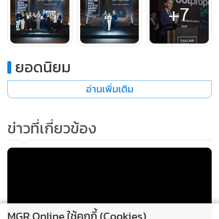
+7
แสดงสดสุดพิเศษจากศิลปินคุณภาพ “ไอซ์ ศรัณยู วินัยพานิช” ที่
มอบความสุขผ่านบทเพลงฮิตและโชว์พลังเสียงตลอดเวลากว่า 1
ชั่วโมงเต็ม บรรยากาศภายในงานเต็มไปด้วยรอยยิ้มและเสียงปรบ
มือจากแขกผู้ร่วมงานที่ต่างลุกขึ้นมาร่วมร้องและเต้นอย่าง
ยอดนิยม
สนุกสนาน การแสดงของไอซ์ไม่เพียงสร้างความบันเทิง แต่ยังช่วย
เติมเต็มค่ำคืนแห่งการเฉลิมฉลองให้สมบูรณ์แบบ สะท้อนถึง
อ่านเพิ่มเติม
ความภาคภูมิใจ ความสุข และพลังบวกของผู้คนในวงการ
อสังหาริมทรัพย์ที่ได้มารวมตัวกันในโอกาสสุดพิเศษนี้
ข่าวที่เกี่ยวข้อง
รายชื่อผู้ได้รับรางวัลสำคัญในงาน Thailand Real Estate Agent
Awards 2025
รางวัลเกียรติยศ Real Estate Agency of the Year ได้แก่
Connex Property
รางวัล Personality of the Year ได้แก่ คุณจันทร์จิรา กาญจนกร
ทอง
MGR Online ใช้คุกกี้ (Cookies)