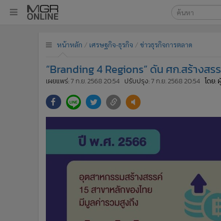
เลือกเครื่องมือท
•
หน้าหลัก
หน้าหลัก
เศรษฐกิจ-ธุรกิจ
ข่าวธุรกิจการตลาด
ค้นหา
•
ทันเหตุการณ์
Google
•
ภาคใต้
“Branding 4 Regions” ดัน ศก.สร้างสรรค์
•
ภูมิภาค
MGR Onl
เผยแพร่:
7 ก.ย. 2568 20:54
ปรับปรุง:
7 ก.ย. 2568 20:54
โดย: 
•
Online Section
ค้นหาขั
•
บันเทิง
•
ผู้จัดการรายวัน
•
คอลัมนิสต์
•
ละคร
•
CbizReview
•
Cyber BIZ
•
ผู้จัดกวน
•
Good health & Well-being
•
Green Innovation & SD