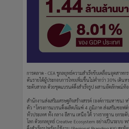
•
Management & HR
•
MGR Live
•
Infographic
•
การเมือง
•
ท่องเที่ยว
•
กีฬา
•
ต่างประเทศ
•
Special Scoop
•
เศรษฐกิจ-ธุรกิจ
•
จีน
การตลาด - CEA ชูกลยุทธ์ความสำเร็จขับเคลื่อนอุตสาหก
•
ชุมชน-คุณภาพชีวิต
ดันรายได้ผู้ประกอบการไทยเพิ่มขึ้นไม่ต่ำกว่า 30% เดินห
ระดับสากล ด้วยชุดแบรนด์ดิ้งสำเร็จรูป ผสานอัตลักษณ์ท้อ
•
อาชญากรรม
•
Motoring
สำนักงานส่งเสริมเศรษฐกิจสร้างสรรค์ (องค์การมหาชน) หร
•
เกม
ตัว “โครงการแบรนดิ้งผลิตภัณฑ์ 4 ภูมิภาค ส่งเสริมซอ
•
วิทยาศาสตร์
ทั่วประเทศ ทั้ง กลาง อีสาน เหนือ ใต้ วางรากฐาน ยกระ
•
SMEs
โลก ด้วยกลยุทธ์ Creative Ecosystem อย่างเป็นระบบ พ
•
หุ้น
ดิ้งสำเร็จรูปพร้อมใช้งาน (Regional Branding Kit) สะท