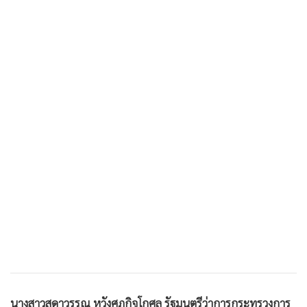
นางสาวสุดาวรรณ หวังศุภกิจโกศล รัฐมนตรีว่าการกระทรวงการ