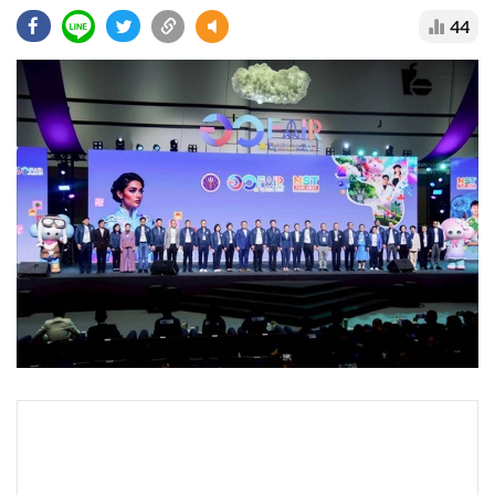
•
Good health & Well-being
44
•
Green Innovation & SD
•
Management & HR
•
MGR Live
•
Infographic
•
การเมือง
•
ท่องเที่ยว
•
กีฬา
•
ต่างประเทศ
•
Special Scoop
•
เศรษฐกิจ-ธุรกิจ
•
จีน
•
ชุมชน-คุณภาพชีวิต
•
อาชญากรรม
•
Motoring