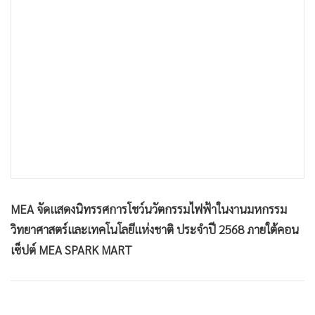
•
เกม
•
วิทยาศาสตร์
•
SMEs
•
หุ้น
•
อินโดจีน
•
กองทุนรวม
•
Celeb Online
•
Factcheck
•
ญี่ปุ่น
•
News1
MEA จัดแสดงนิทรรศการโชว์นวัตกรรมไฟฟ้าในงานมหกรรม
วิทยาศาสตร์และเทคโนโลยีแห่งชาติ ประจำปี 2568 ภายใต้คอน
•
Gotomanager
เซ็ปต์ MEA SPARK MART