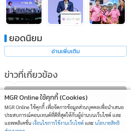
เป็นอัจฉริยะ ผ่านสื่อจัดแสดงที่ทันสมัย เข้าใจง่าย และเปิด
ประสบการณ์ใหม่ในการเรียนรู้ให้แก่เยาวชนและประชาชน
นอกจากนี้ ยังมีโซนกิจกรรมอินเทอร์แอคทีฟที่ช่วยเสริมทักษะ
ด้านการคิดวิเคราะห์และความเข้าใจในบทบาทของ MEA ต่อ
ยอดนิยม
การพัฒนาเมือง โซนเรียนรู้บริการของ MEA ถ่ายทอดภารกิจ
หลักขององค์กรในรูปแบบที่เข้าถึงง่าย โซน WORKSHOP ระบาย
อ่านเพิ่มเติม
สีมาสคอตเจิดจ้า เสริมสร้างจินตนาการและการแสดงออกเชิง
สร้างสรรค์ โซน Landmark ถ่ายภาพ และโซนกิจกรรมตอบ
ข่าวที่เกี่ยวข้อง
คำถามชิงของรางวัลที่ออกแบบมาเพื่อกระตุ้นให้เกิดการเรียนรู้
ด้านพลังงานอย่างยั่งยืน
MGR Online ใช้คุกกี้ (Cookies)
MEA ในฐานะรัฐวิสาหกิจที่จำหน่ายและดูแลระบบไฟฟ้า สังกัด
MGR Online ใช้คุกกี้ เพื่อจัดการข้อมูลส่วนบุคคลเพื่อนำเสนอ
กระทรวงมหาดไทย ในพื้นที่กรุงเทพมหานคร นนทบุรี และ
ประสบการณ์คอนเทนต์ที่ดีที่สุดให้กับผู้อ่านบนเว็บไซต์ และ
แอพพลิเคชั่น
เงื่อนไขการใช้งานเว็บไซต์
และ
นโยบายสิทธิ
สมุทรปราการ มุ่งมั่นขับเคลื่อนองค์กร ส่งเสริม และสร้างความรู้
ส่วนบุคคล