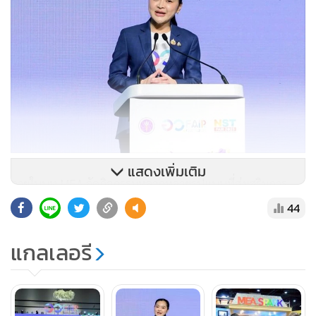
แสดงเพิ่มเติม
ภายในบูท MEA จัดกิจกรรมหลากหลายรูปแบบที่ส่งเสริมการ
เรียนรู้ด้านพลังงานไฟฟ้าอย่างมีประสิทธิภาพควบคู่ไปกับความ
44
สนุกสนาน โดยเฉพาะ โซนจัดแสดงนิทรรศการเคลื่อนที่ของ
แกลเลอรี
พิพิธภัณฑ์การไฟฟ้าไทย MEA SPARK ซึ่งรวบรวมและถ่ายทอด
เรื่องราวพัฒนาการของกิจการไฟฟ้าไทยจากอดีตถึงปัจจุบัน ทั้ง
แสงไฟดวงแรกแห่งสยาม รถรางไฟฟ้า การก่อตั้งการไฟฟ้า
นครหลวง และการขับเคลื่อนระบบไฟฟ้าเมืองมหานครสู่ความ