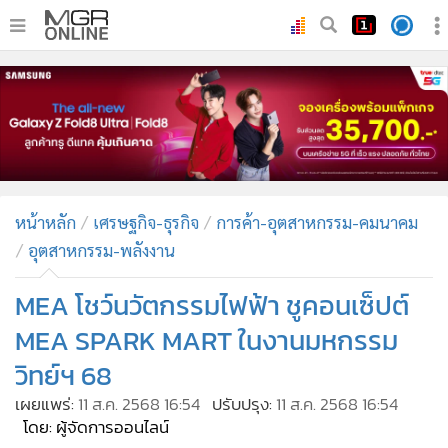
•
หน้าหลัก
•
ทันเหตุการณ์
•
ภาคใต้
•
ภูมิภาค
•
Online Section
หน้าหลัก
เศรษฐกิจ-ธุรกิจ
การค้า-อุตสาหกรรม-คมนาคม
•
บันเทิง
อุตสาหกรรม-พลังงาน
•
ผู้จัดการรายวัน
•
คอลัมนิสต์
MEA โชว์นวัตกรรมไฟฟ้า ชูคอนเซ็ปต์
•
ละคร
MEA SPARK MART ในงานมหกรรม
•
CbizReview
วิทย์ฯ 68
•
Cyber BIZ
เผยแพร่:
11 ส.ค. 2568 16:54
ปรับปรุง:
11 ส.ค. 2568 16:54
•
ผู้จัดกวน
โดย: ผู้จัดการออนไลน์