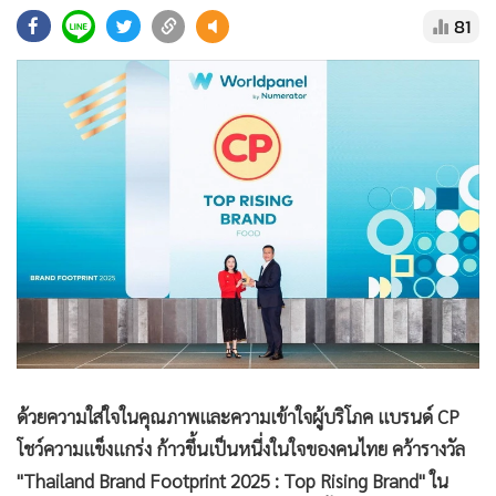
•
Good health & Well-being
81
•
Green Innovation & SD
•
Management & HR
•
MGR Live
•
Infographic
•
การเมือง
•
ท่องเที่ยว
•
กีฬา
•
ต่างประเทศ
•
Special Scoop
•
เศรษฐกิจ-ธุรกิจ
•
จีน
•
ชุมชน-คุณภาพชีวิต
ด้วยความใส่ใจในคุณภาพและความเข้าใจผู้บริโภค แบรนด์ CP
•
อาชญากรรม
โชว์ความแข็งแกร่ง ก้าวขึ้นเป็นหนี่งในใจของคนไทย คว้ารางวัล
•
Motoring
"Thailand Brand Footprint 2025 : Top Rising Brand" ใน