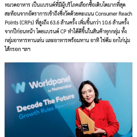
หมวดอาหาร เป็นแบรนด์ที่มีผู้บริโภคเลือกซื้อเติบโตมากที่สุด
•
เกม
สะท้อนจากอัตราการเข้าถึงซึ่งวัดด้วยคะแนน Consumer Reach
•
วิทยาศาสตร์
Points (CRPs) ที่สูงถึง 63.6 ล้านครั้ง เพิ่มขึ้นกว่า 10.6 ล้านครั้ง
•
SMEs
จากปีก่อนหน้า โดยแบรนด์ CP ทำได้ดีขึ้นในสินค้าทุกกลุ่ม ทั้ง
•
หุ้น
กลุ่มอาหารทานเล่น และอาหารพร้อมทาน อาทิ ไข่ต้ม อกไก่นุ่ม
•
อินโดจีน
ไส้กรอก ฯลฯ
•
กองทุนรวม
•
Celeb Online
•
Factcheck
•
ญี่ปุ่น
•
News1
•
Gotomanager