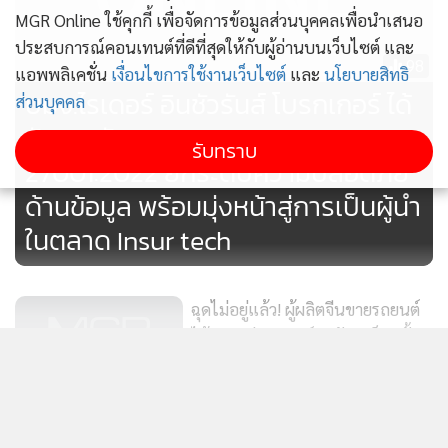
MGR Online ใช้คุกกี้ เพื่อจัดการข้อมูลส่วนบุคคลเพื่อนำเสนอ
ประสบการณ์คอนเทนต์ที่ดีที่สุดให้กับผู้อ่านบนเว็บไซต์ และ
98
แอพพลิเคชั่น
เงื่อนไขการใช้งานเว็บไซต์
และ
นโยบายสิทธิ
บมจ.ไรเดอร์ อินชัวรันส์ โบรกเกอร์ ได้
ส่วนบุคคล
รับการรับรองมาตรฐาน ISO
รับทราบ
27001:2022 ยกระดับความปลอดภัย
ด้านข้อมูล พร้อมมุ่งหน้าสู่การเป็นผู้นำ
ทั้งนี้ การจัดอันดับประจำปีของแบรนด์ FMCG ในประเทศไทย
ในตลาด Insur tech
จัดทำโดย บริษัท เวิร์ลพาแนล นูเมอร์ราเตอร์ จำกัด
(Worldpanel by Numerator) ผู้นำระดับโลกด้านวิจัยตลาดและ
วิเคราะห์พฤติกรรมการซื้อของผู้บริโภค จัดมอบรางวัลใน 56
ฉุดไม่อยู่แล้ว! ผู้ผลิตจีนขายรถยนต์
ได้มากกว่าแบรนด์สหรัฐฯ เป็นครั้ง
ประเทศทั่วโลก ครอบคลุมประชากรกว่า 73% ประมวลผลด้วย
แรกในประวัติศาสตร์
ดัชนี CRPs (Consumer Reach Points) ที่มีความแม่นยำ
4,813
แสดงเพิ่มเติม
คำนวณจากจำนวนคนซื้อ (Penetration) คูณกับความถี่ในการ
ซีพีเอฟ ตอกย้ำกระบวนการผลิต
ซื้อ (Consumer Choice) ตลอดทั้งปี
อาหารปลอดภัย พัฒนา SMART IA