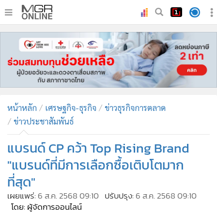
•
หน้าหลัก
•
ทันเหตุการณ์
•
ภาคใต้
•
ภูมิภาค
•
Online Section
หน้าหลัก
เศรษฐกิจ-ธุรกิจ
ข่าวธุรกิจการตลาด
•
บันเทิง
ข่าวประชาสัมพันธ์
•
ผู้จัดการรายวัน
•
คอลัมนิสต์
แบรนด์ CP คว้า Top Rising Brand
•
ละคร
"แบรนด์ที่มีการเลือกซื้อเติบโตมาก
•
CbizReview
ที่สุด"
•
Cyber BIZ
เผยแพร่:
6 ส.ค. 2568 09:10
ปรับปรุง:
6 ส.ค. 2568 09:10
•
ผู้จัดกวน
โดย: ผู้จัดการออนไลน์