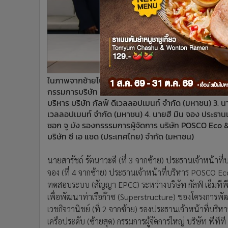
•
อินโดจีน
•
กองทุนรวม
•
Celeb Online
•
Factcheck
•
ญี่ปุ่น
•
News1
ในภาพจากซ้ายไปขวา: 1. นายณัฏฐะวุฒิ เครือประดับ กรรมก
กรรมการบริษัท กัลฟ์ เอ็มทีพี แอลเอ็นจี เทอร์มินัล จำก
•
Gotomanager
บริหาร บริษัท กัลฟ์ ดีเวลลอปเมนท์ จำกัด (มหาชน) 3. นาย
เวลลอปเมนท์ จำกัด (มหาชน) 4. นายฮี มิน จอง ประธานเ
ซอก จู บัง รองกรรรมการผู้จัดการ บริษัท POSCO Eco &
บริษัท ซี เอ แซด (ประเทศไทย) จำกัด (มหาชน)
นายสารัชถ์ รัตนาวะดี (ที่ 3 จากซ้าย) ประธานเจ้าหน้าที
จอง (ที่ 4 จากซ้าย) ประธานเจ้าหน้าที่บริหาร POSCO 
ทดสอบระบบ (สัญญา EPCC) ระหว่างบริษัท กัลฟ์ เอ็มทีพี
เพื่อพัฒนาท่าเรือก๊าซ (Superstructure) ของโครงการพ
เวชกิจวานิชย์ (ที่ 2 จากซ้าย) รองประธานเจ้าหน้าที่บริ
เครือประดับ (ซ้ายสุด) กรรมการผู้จัดการใหญ่ บริษัท พีทีท