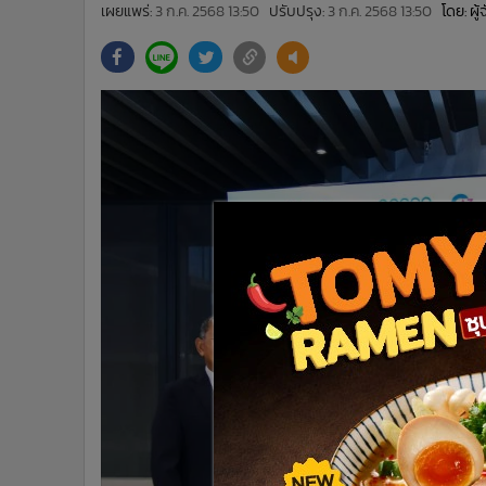
•
Management & HR
เผยแพร่:
3 ก.ค. 2568 13:50
ปรับปรุง:
3 ก.ค. 2568 13:50
โดย: ผู
•
MGR Live
•
Infographic
•
การเมือง
•
ท่องเที่ยว
•
กีฬา
•
ต่างประเทศ
•
Special Scoop
•
เศรษฐกิจ-ธุรกิจ
•
จีน
•
ชุมชน-คุณภาพชีวิต
•
อาชญากรรม
•
Motoring
•
เกม
•
วิทยาศาสตร์
•
SMEs
•
หุ้น