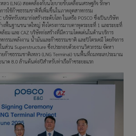
ิเหลว (LNG) สอดคล้องกับนโยบายขับเคลื่อนเศรษฐกิจ รักษา
รใช้ก๊าซธรรมชาติที่เพิ่มขึ้นในภาคอุตสาหกรรม
 บริษัทรับเหมาก่อสร้างระดับโลก ในเครือ POSCO ซึ่งเป็นบริษัท
้างพื้นฐานขนาดใหญ่ ทั้งโครงการมาบตาพุดระยะที่ 1 และระยะที่
ล้อม และ CAZ บริษัทก่อสร้างที่มีความโดดเด่นในด้านบริการ
กรรมพลังงาน น้ำมันและก๊าซธรรมชาติ และปิโตรเคมี โดยกิจการ
นส่วน Superstructure ซึ่งประกอบด้วยงานวิศวกรรม จัดหา
จ่ายก๊าซธรรมชาติเหลว (LNG Terminal) บนพื้นที่ถมทะเลประมาณ
ขนาด 8.0 ล้านตันต่อปีสำหรับท่าเรือก๊าซระยะแรก