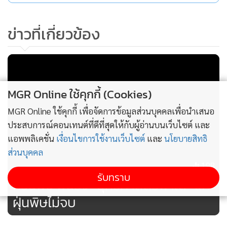
กรณี BYD ซึ่งเป็นผู้ผลิต EV ที่จ้างงานมากที่สุดกว่า 5,900 คน ใน
จำนวนนี้เป็นคนไทยถึง 88% และวางแผนเพิ่มเป็น 8,000 คนใน
ข่าวที่เกี่ยวข้อง
ปี 2569 หรือคิดเป็น 95%
การพัฒนาซัปพลายเออร์ไทย : บีโอไอ กรมสรรพสามิต และ
กระทรวงอุตสาหกรรม มีข้อกำหนดแผนพัฒนาผู้ผลิตชิ้นส่วน
MGR Online ใช้คุกกี้ (Cookies)
ไทย รวมทั้งการใช้ชิ้นส่วนสำคัญในประเทศ เช่น แบตเตอรี่,
Traction Motor, PCU Inverter, Reduction Gear,
MGR Online ใช้คุกกี้ เพื่อจัดการข้อมูลส่วนบุคคลเพื่อนำเสนอ
คอมเพรสเซอร์ระบบปรับอากาศ, ระบบบริหารจัดการแบตเตอรี่
ประสบการณ์คอนเทนต์ที่ดีที่สุดให้กับผู้อ่านบนเว็บไซต์ และ
(BMS) และระบบควบคุมการขับขี่ (DCU) โดยปัจจุบันผู้ผลิต EV
แอพพลิเคชั่น
เงื่อนไขการใช้งานเว็บไซต์
และ
นโยบายสิทธิ
มีสัดส่วน Local Content เฉลี่ยอยู่ที่40 - 60 % เช่นผู้ผลิตราย
ส่วนบุคคล
198
ใหม่อย่าง BYD จับมือซัปพลายเออร์ไทยแล้ว 35 ราย และขึ้น
รับทราบ
ทะเบียนใช้ชิ้นส่วนในประเทศแล้ว 415 รายการ
กรีนพีซ ฟันธง “ยุทธศาสตร์ฟ้าใส” แก้
ฝุ่นพิษไม่จบ
การสร้างระบบนิเวศ EV : นอกจากเงื่อนไขการใช้ชิ้นส่วนสำคัญ
ในประเทศ บีโอไอยังกำหนดเงื่อนไขให้ผู้ประกอบการร่วมพัฒนา