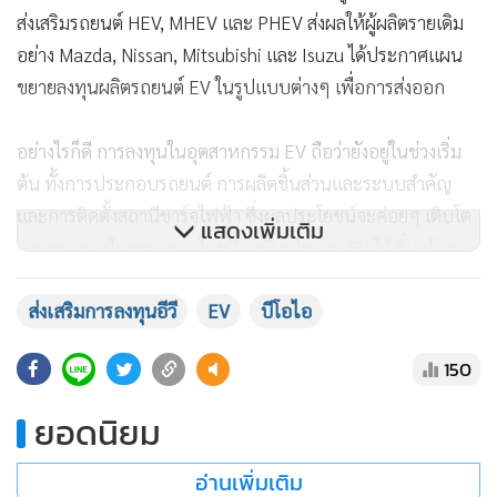
ส่งเสริมรถยนต์ HEV, MHEV และ PHEV ส่งผลให้ผู้ผลิตรายเดิม
อย่าง Mazda, Nissan, Mitsubishi และ Isuzu ได้ประกาศแผน
ขยายลงทุนผลิตรถยนต์ EV ในรูปแบบต่างๆ เพื่อการส่งออก
อย่างไรก็ดี การลงทุนในอุตสาหกรรม EV ถือว่ายังอยู่ในช่วงเริ่ม
ต้น ทั้งการประกอบรถยนต์ การผลิตชิ้นส่วนและระบบสำคัญ
และการติดตั้งสถานีชาร์จไฟฟ้า ซึ่งผลประโยชน์จะค่อยๆ เติบโต
แสดงเพิ่มเติม
และขยายผลในระยะยาว โดยปัจจุบันนโยบาย EV ได้เริ่มสร้างผล
สัมฤทธิ์ที่จับต้องได้ในหลายมิติ ดังนี้
ส่งเสริมการลงทุนอีวี
EV
บีโอไอ
การจ้างงานคุณภาพ : ผู้ผลิต EV รายใหม่ที่เข้ามาลงทุนในไทย
150
เช่น MG, GWM, BYD, GAC Aion, Changan ส่วนใหญ่เพิ่งเริ่มต้น
ผลิตไม่ถึง 1 ปีที่ผ่านมา ปัจจุบันได้จ้างงานรวมแล้วกว่า 9,600 คน
ยอดนิยม
โดย 85-95% เป็นบุคลากรไทย ครอบคลุมตั้งแต่ช่างเทคนิค
วิศวกร ไปถึงระดับบริหาร และมีแนวโน้มเพิ่มขึ้นต่อเนื่อง เช่น
อ่านเพิ่มเติม