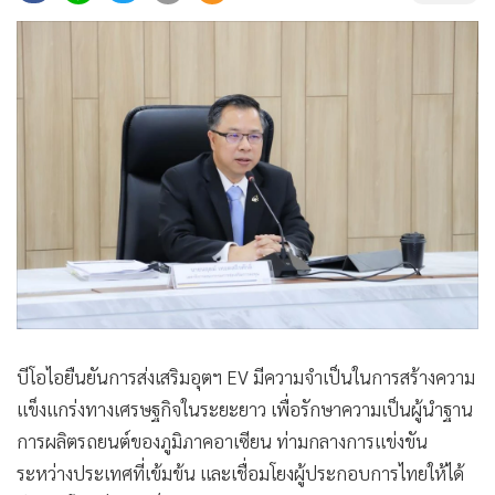
•
Good health & Well-being
•
Green Innovation & SD
•
Management & HR
•
MGR Live
•
Infographic
•
การเมือง
•
ท่องเที่ยว
•
กีฬา
•
ต่างประเทศ
•
Special Scoop
•
เศรษฐกิจ-ธุรกิจ
บีโอไอยืนยันการส่งเสริมอุตฯ EV มีความจำเป็นในการสร้างความ
•
จีน
แข็งแกร่งทางเศรษฐกิจในระยะยาว เพื่อรักษาความเป็นผู้นำฐาน
•
ชุมชน-คุณภาพชีวิต
การผลิตรถยนต์ของภูมิภาคอาเซียน ท่ามกลางการแข่งขัน
•
อาชญากรรม
ระหว่างประเทศที่เข้มข้น และเชื่อมโยงผู้ประกอบการไทยให้ได้
•
Motoring