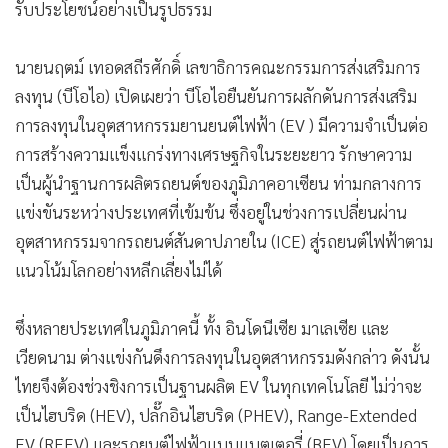
รับประโยชน์อย่างเป็นรูปธรรม
•
เกม
•
วิทยาศาสตร์
นายนฤตม์ เทอดสถีรศักดิ์ เลขาธิการคณะกรรมการส่งเสริมการ
•
SMEs
ลงทุน (บีโอไอ) เปิดเผยว่า บีโอไอยืนยันการผลักดันการส่งเสริม
•
หุ้น
การลงทุนในอุตสาหกรรมยานยนต์ไฟฟ้า (EV ) มีความจำเป็นต่อ
•
อินโดจีน
การสร้างความแข็งแกร่งทางเศรษฐกิจในระยะยาว รักษาความ
•
กองทุนรวม
เป็นผู้นำฐานการผลิตรถยนต์ของภูมิภาคอาเซียน ท่ามกลางการ
•
Celeb Online
แข่งขันระหว่างประเทศที่เข้มข้น ซึ่งอยู่ในช่วงการเปลี่ยนผ่าน
•
Factcheck
อุตสาหกรรมจากรถยนต์สันดาปภายใน (ICE) สู่รถยนต์ไฟฟ้าตาม
•
ญี่ปุ่น
แนวโน้มโลกอย่างหลีกเลี่ยงไม่ได้
•
News1
•
Gotomanager
ซึ่งหลายประเทศในภูมิภาคนี้ ทั้ง อินโดนีเซีย มาเลเซีย และ
เวียดนาม ต่างแข่งกันดึงการลงทุนในอุตสาหกรรมดังกล่าว ดังนั้น
ไทยจึงต้องช่วงชิงการเป็นฐานผลิต EV ในทุกเทคโนโลยี ไม่ว่าจะ
เป็นไฮบริด (HEV), ปลั๊กอินไฮบริด (PHEV), Range-Extended
EV (REEV) และรถยนต์ไฟฟ้าแบบแบตเตอรี่ (BEV) โดยเป็นการ