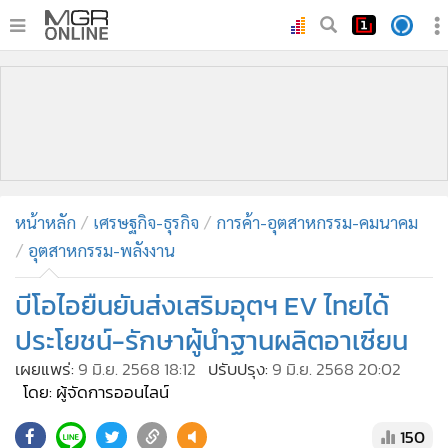
•
หน้าหลัก
•
ทันเหตุการณ์
•
ภาคใต้
•
ภูมิภาค
•
Online Section
หน้าหลัก
เศรษฐกิจ-ธุรกิจ
การค้า-อุตสาหกรรม-คมนาคม
•
บันเทิง
อุตสาหกรรม-พลังงาน
•
ผู้จัดการรายวัน
•
คอลัมนิสต์
บีโอไอยืนยันส่งเสริมอุตฯ EV ไทยได้
•
ละคร
ประโยชน์-รักษาผู้นำฐานผลิตอาเซียน
•
CbizReview
เผยแพร่:
9 มิ.ย. 2568 18:12
ปรับปรุง:
9 มิ.ย. 2568 20:02
•
Cyber BIZ
โดย: ผู้จัดการออนไลน์
•
ผู้จัดกวน
150