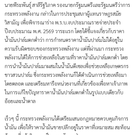
ปัญหาราคาน้ำมันปาล์ม พร้อมเตรียมออกกฎหมายควบคุม
•
เกม
กิจการน้ำมัน พร้อมเร่งส่งเสริมการใช้พลังงานแสงอาทิตย์ทั้งภาค
•
วิทยาศาสตร์
ประชาชนและเกษตรกรเพื่อลดภาระค่าใช้จ่ายค่าไฟฟ้า
•
SMEs
•
หุ้น
นายพีระพันธุ์ สาลีรัฐวิภาค รองนายกรัฐมนตรีและรัฐมนตรีว่าการ
•
อินโดจีน
กระทรวงพลังงาน กล่าวในการประชุมสภาผู้แทนราษฎรสมัย
•
กองทุนรวม
วิสามัญ เพื่อพิจารณาร่าง พ.ร.บ.งบประมาณรายจ่ายประจำ
•
Celeb Online
ปีงบประมาณ พ.ศ. 2569 วาระแรก โดยได้ชี้แจงเกี่ยวกับราคา
•
Factcheck
น้ำมันปาล์มตกต่ำว่า การกำหนดราคาน้ำมันปาล์มไม่ได้อยู่ใน
•
ญี่ปุ่น
ความรับผิดชอบของกระทรวงพลังงาน แต่ที่ผ่านมา กระทรวง
•
News1
พลังงานได้ให้การช่วยเหลือในยามที่ราคาน้ำมันปาล์มตกต่ำ โดย
•
Gotomanager
การนำน้ำมันปาล์มมาผสมในน้ำมันดีเซลเพื่อช่วยเหลือเกษตรกร
ชาวสวนปาล์ม ซึ่งกระทรวงพลังงานก็ได้ดำเนินการช่วยเหลือมา
โดยตลอด และเตรียมหารือหน่วยงานที่เกี่ยวข้องเพื่อหาเจ้าภาพ
ในการแก้ไขปัญหาราคาน้ำมันปาล์มตกต่ำในรูปแบบเดียวกับ