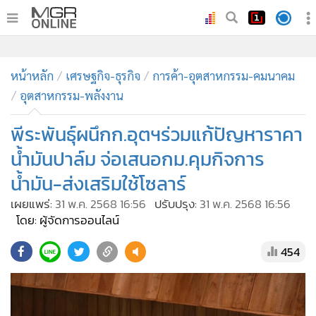
•
หน้าหลัก
•
ทันเหตุการณ์
•
ภาคใต้
•
ภูมิภาค
•
Online Section
หน้าหลัก
เศรษฐกิจ-ธุรกิจ
การค้า-อุตสาหกรรม-คมนาคม
•
บันเทิง
อุตสาหกรรม-พลังงาน
•
ผู้จัดการรายวัน
•
คอลัมนิสต์
พีระพันธุ์ผนึกก.อุตฯร่วมแก้ปัญหาราคา
•
ละคร
น้ำมันปาล์ม จ่อเสนอกม.คุมกิจการ
•
CbizReview
น้ำมัน-ส่งเสริมใช้โซลาร์
•
Cyber BIZ
เผยแพร่:
31 พ.ค. 2568 16:56
ปรับปรุง:
31 พ.ค. 2568 16:56
•
ผู้จัดกวน
โดย: ผู้จัดการออนไลน์