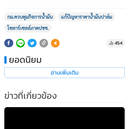
เกษตรเพื่อลดภาระค่าใช้จ่ายต้นทุนในการทำการเกษตร เพื่อให้
เกษตรกรมีความเป็นอยู่ที่ดีขึ้นตอบสนองกับนโยบาย Carbon
Neutrality และ Net Zero ซึ่งเป็นเป้าหมายสำคัญด้านสิ่ง
แวดล้อมของประเทศและของโลก
กม.ควบคุมกิจการน้ำมัน
แก้ปัญหาราคาน้ำมันปาล์ม
โซลาร์เซลล์ภาคปชช.
454
ยอดนิยม
อ่านเพิ่มเติม
ข่าวที่เกี่ยวข้อง