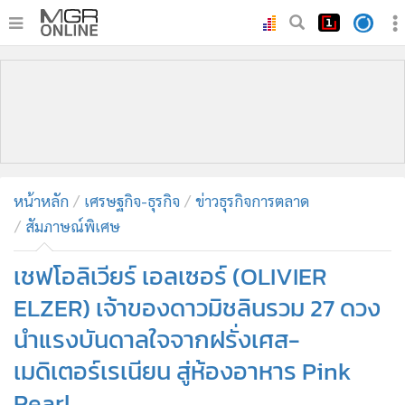
•
หน้าหลัก
•
ทันเหตุการณ์
•
ภาคใต้
•
ภูมิภาค
•
Online Section
หน้าหลัก
เศรษฐกิจ-ธุรกิจ
ข่าวธุรกิจการตลาด
•
บันเทิง
สัมภาษณ์พิเศษ
•
ผู้จัดการรายวัน
•
คอลัมนิสต์
เชฟโอลิเวียร์ เอลเซอร์ (OLIVIER
•
ละคร
ELZER) เจ้าของดาวมิชลินรวม 27 ดวง
•
CbizReview
นำแรงบันดาลใจจากฝรั่งเศส-
•
Cyber BIZ
เมดิเตอร์เรเนียน สู่ห้องอาหาร Pink
•
ผู้จัดกวน
Pearl