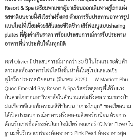
•
เกม
Resort & Spa เตรียมพาแขกผู้มาเยือนออกเดินทางสู่โลกแห่ง
•
วิทยาศาสตร์
รสชาติบนชายฝั่งริเวียร่าฝรั่งเศส ด้วยการรับประทานอาหารรูป
•
SMEs
แบบใหม่ที่เปี่ยมด้วยสีสันและชีวิตชีวา เสิร์ฟเมนูแบบsharing
•
หุ้น
plates ที่คุ้มค่าเกินราคา พร้อมประสบการณ์การรับประทาน
อาหารที่น่าประทับใจในทุกมิติ
•
อินโดจีน
•
กองทุนรวม
เชฟ Olivier มีประสบการณ์มากกว่า 30 ปี ในโรงแรมระดับห้า
•
Celeb Online
ดาวและห้องอาหารไฟน์ไดนิ่งชั้นนำทั้งในยุโรปและเอเชีย
•
Factcheck
ฟูโกว๊ก ประเทศเวียดนาม (มีนาคม 2025) – JW Marriott Phu
•
ญี่ปุ่น
Quoc Emerald Bay Resort & Spa รีสอร์ตสุดหรูที่ได้รับแรง
•
News1
บันดาลใจจากมหาวิทยาลัยในตำนานแห่งฝรั่งเศส ท่ามกลางป่า
•
Gotomanager
ฝนเขียวขจีและท้องทะเลสีฟ้าใสบน “เกาะไข่มุก” ของเวียดนาม
ได้เปิดประสบการณ์อาหารฝรั่งเศส-เมดิเตอร์เรเนียน ด้วยการ
ต้อนรับเชฟชื่อดังระดับโลก โอลิเวียร์ เอลเซอร์ (Olivier Elzer) ใน
ฐานะที่ปรึกษาเชฟของห้องอาหาร Pink Pearl ห้องอาหารสุด