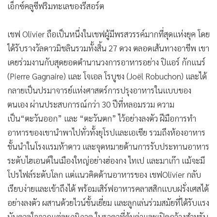
เอ็กซ์คลูซีฟริมทะเลของรีสอร์ต
เชฟ Olivier ถือเป็นหนึ่งในเชฟผู้มีพรสวรรค์มากที่สุดแห่งยุค โดย
ได้รับรางวัลดาวมิชลินรวมทั้งสิ้น 27 ดวง ตลอดเส้นทางอาชีพ เขา
เคยร่วมงานกับสุดยอดตำนานวงการอาหารอย่าง ปิแอร์ กักแนร์
(Pierre Gagnaire) และ โจเอล โรบูชง (Joël Robuchon) และได้
กลายเป็นปรมาจารย์แห่งศาสตร์การปรุงอาหารในแบบของ
ตนเอง ผ่านประสบการณ์กว่า 30 ปีที่หลอมรวม ความ
เป็น“ตะวันออก” และ “ตะวันตก” ไว้อย่างลงตัว ฝีมือการทำ
อาหารของเขานำพาไปทั่วทั้งยุโรปและเอเชีย รวมถึงห้องอาหาร
ชั้นนำในโรงแรมห้าดาว และจุดหมายด้านการรับประทานอาหาร
ระดับไฮเอนด์ในเมืองใหญ่อย่างฮ่องกง ไทเป และมาเก๊า แม้จะมี
โปรไฟล์ระดับโลก แต่แนวคิดด้านอาหารของ เชฟOlivier กลับ
เรียบง่ายและเข้าถึงได้ พร้อมเสิร์ฟอาหารคลาสสิกแบบฝรั่งเศสได้
อย่างลงตัว ผสานด้วยไวน์ชั้นเยี่ยม และลูกเล่นร่วมสมัยที่ได้รับแรง
บันดาลใจจากแต่ละภูมิภาค ในราคาที่คุ้มค่าและเปิดกว้างสำหรับ