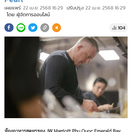
•
Good health & Well-being
เผยแพร่:
22 เม.ย. 2568 16:29
ปรับปรุง:
22 เม.ย. 2568 16:29
•
Green Innovation & SD
โดย: ผู้จัดการออนไลน์
•
Management & HR
104
•
MGR Live
•
Infographic
•
การเมือง
•
ท่องเที่ยว
•
กีฬา
•
ต่างประเทศ
•
Special Scoop
•
เศรษฐกิจ-ธุรกิจ
•
จีน
•
ชุมชน-คุณภาพชีวิต
•
อาชญากรรม
•
Motoring
ห้องอาหารสุดหรูของ JW Marriott Phu Quoc Emerald Bay