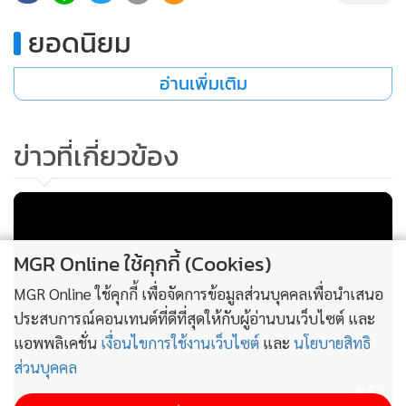
ยอดนิยม
อ่านเพิ่มเติม
ข่าวที่เกี่ยวข้อง
Pink Pearl ผลงานการออกแบบโดย บิล เบนสลีย์ (Bill
Bensley) ซึ่งจะพาแขกผู้มาเยือนออกเดินทางสู่ประสบการณ์
อันเหนือระดับ ผ่านทุกสัมผัสในโลกอันหรูหราของ มาดามเพิร์ล
MGR Online ใช้คุกกี้ (Cookies)
คอลลินส์ (Madame Pearl Collins)
MGR Online ใช้คุกกี้ เพื่อจัดการข้อมูลส่วนบุคคลเพื่อนำเสนอ
และในวันนี้ เชฟOlivier ได้นำประสบการณ์ระดับโลกและความ
ประสบการณ์คอนเทนต์ที่ดีที่สุดให้กับผู้อ่านบนเว็บไซต์ และ
เชี่ยวชาญที่ยากจะหาใครเทียบเท่า มาสู่ ห้องอาหาร Pink Pearl
แอพพลิเคชั่น
เงื่อนไขการใช้งานเว็บไซต์
และ
นโยบายสิทธิ
ส่วนบุคคล
คฤหาสน์สีชมพูสุดคลาสสิกที่เลื่องลือในตำนานว่าเคยเป็นที่
52
พำนักของ มาดามเพิร์ล คอลลินส์ (Madame Pearl Collins)สตรี