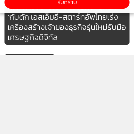
รับทราบ
คณะการสร้างเจ้าของธุรกิจ “รุกแก้
ผู้เป็นที่รู้จักในยุคแห่งความหรูหราสไตล์ Gatsby ห้องอาหารPink
Pearl คือสถานที่ที่เปี่ยมด้วยเสน่ห์แห่งอดีต ผสานกลิ่นอายศิลปะ
‘กับดัก เอสเอ็มอี-สตาร์ทอัพไทยเร่ง
และความสง่างามอย่างไร้กาลเวลา ห้องอาหารประกอบด้วยที่นั่ง
เครื่องสร้างเจ้าของธุรกิจรุ่นใหม่รับมือ
เพียง 36 ที่นั่งในห้องโถงหลัก ห้องรับรองส่วนตัว 5 ห้อง ห้องชิม
เศรษฐกิจดิจิทัล
ไวน์สุดเอ็กซ์คลูซีฟ และสวนเขียวชอุ่มที่เปิดสู่ทิวทัศน์ของทะเลฟู
โกว๊กอันงดงาม ทุกองค์ประกอบล้วนถูกออกแบบมาเพื่อมอบ
ช่วงเวลาอันแสนพิเศษที่น่าจดจำ
เวียดนามไฟเขียวเปิดสายการบิน
ใหม่ ‘Sun PhuQuoc Airways’
รองรับนักท่องเที่ยวเยือนเกาะฟูก๊วก
ภายใต้การนำทีมของ เชฟolivier แขกผู้มาเยือน Pink Pearl จะ
829
ได้ลิ้มรสเมนูใหม่ที่ได้รับการรังสรรค์อย่างพิถีพิถัน โดยเน้นรสชาติ
The 1 Day 2025 วาระแห่งชาติของ
อันเป็นเอกลักษณ์ของอาหารฝรั่งเศสจากชายฝั่งเมดิเตอร์เรเนียน
แสดงเพิ่มเติม
นักช้อปพร้อมฟินไปกับ Meet &
ผสมผสานกับวัตถุดิบท้องถิ่นและเทคนิคเฉพาะตัว ในแนวทาง
Greet พบ “MINNIE จากวง i-dle”
เดียวกับแนวคิดของ “มหาวิทยาลัยลามาร์ค (Lamarck
162
ข่าวในหมวดล่าสุด
ศิลปินไทยจากวง K-POP ระดับโลก
University)” Pink Pearl จะเปรียบเสมือน “Department of
เพื่อสมาชิก The 1 เท่านั้น!
French Cuisine” ประจำรีสอร์ต ถ่ายทอดความสง่างามของ
อภิรักษ์ โกษะโยธิน กับวิสัยทัศน์เปลี่ยน LACO สู่ Data-