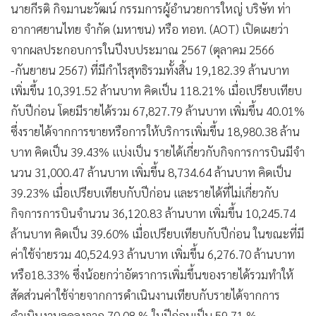
นายกีรติ กิจมานะวัฒน์ กรรมการผู้อำนวยการใหญ่ บริษัท ท่า
•
เกม
อากาศยานไทย จำกัด (มหาชน) หรือ ทอท. (AOT) เปิดเผยว่า
•
วิทยาศาสตร์
จากผลประกอบการในปีงบประมาณ 2567 (ตุลาคม 2566
•
SMEs
-กันยายน 2567) ที่มีกำไรสุทธิรวมทั้งสิ้น 19,182.39 ล้านบาท
•
หุ้น
เพิ่มขึ้น 10,391.52 ล้านบาท คิดเป็น 118.21% เมื่อเปรียบเทียบ
•
อินโดจีน
กับปีก่อน โดยมีรายได้รวม 67,827.79 ล้านบาท เพิ่มขึ้น 40.01%
•
กองทุนรวม
ซึ่งรายได้จากการขายหรือการให้บริการเพิ่มขึ้น 18,980.38 ล้าน
•
Celeb Online
บาท คิดเป็น 39.43% แบ่งเป็น รายได้เกี่ยวกับกิจการการบินมีจํา
•
Factcheck
นวน 31,000.47 ล้านบาท เพิ่มขึ้น 8,734.64 ล้านบาท คิดเป็น
•
ญี่ปุ่น
39.23% เมื่อเปรียบเทียบกับปีก่อน และรายได้ที่ไม่เกี่ยวกับ
•
News1
กิจการการบินจํานวน 36,120.83 ล้านบาท เพิ่มขึ้น 10,245.74
•
Gotomanager
ล้านบาท คิดเป็น 39.60% เมื่อเปรียบเทียบกับปีก่อน ในขณะที่มี
ค่าใช้จ่ายรวม 40,524.93 ล้านบาท เพิ่มขึ้น 6,276.70 ล้านบาท
หรือ18.33% ซึ่งน้อยกว่าอัตราการเพิ่มขึ้นของรายได้รวมทำให้
สัดส่วนค่าใช้จ่ายจากการดำเนินงานเทียบกับรายได้จากการ
ดำเนินงานลดลงจาก 70.08 % ในปีก่อนเป็น 59.71 %