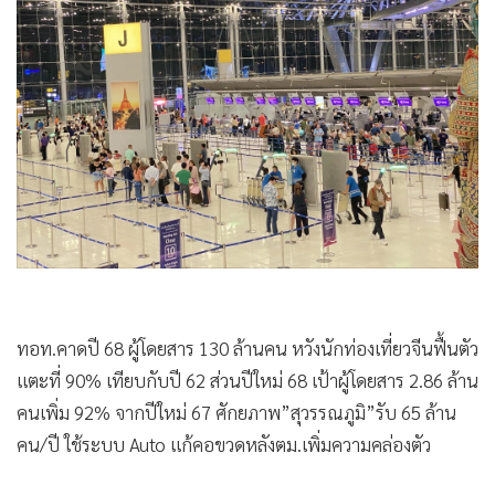
•
Good health & Well-being
•
Green Innovation & SD
•
Management & HR
•
MGR Live
•
Infographic
•
การเมือง
•
ท่องเที่ยว
•
กีฬา
•
ต่างประเทศ
•
Special Scoop
•
เศรษฐกิจ-ธุรกิจ
ทอท.คาดปี 68 ผู้โดยสาร 130 ล้านคน หวังนักท่องเที่ยวจีนฟื้นตัว
•
จีน
แตะที่ 90% เทียบกับปี 62 ส่วนปีใหม่ 68 เป้าผู้โดยสาร 2.86 ล้าน
•
ชุมชน-คุณภาพชีวิต
คนเพิ่ม 92% จากปีใหม่ 67 ศักยภาพ”สุวรรณภูมิ”รับ 65 ล้าน
คน/ปี ใช้ระบบ Auto แก้คอขวดหลังตม.เพิ่มความคล่องตัว
•
อาชญากรรม
•
Motoring