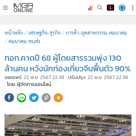
•
หน้าหลัก
•
หน้าหลัก
ทันเหตุการณ์
เศรษฐกิจ-ธุรกิจ
การค้า-อุตสาหกรรม-คมนาคม
คมนาคม-ขนส่ง
•
ภาคใต้
•
ภูมิภาค
ทอท.คาดปี 68 ผู้โดยสารรวมพุ่ง 130
•
Online Section
ล้านคน หวังนักท่องเที่ยวจีนฟื้นตัว 90%
•
บันเทิง
เผยแพร่:
22 พ.ย. 2567 22:38
ปรับปรุง:
22 พ.ย. 2567 22:38
•
ผู้จัดการรายวัน
โดย: ผู้จัดการออนไลน์
•
คอลัมนิสต์
597
•
ละคร
•
CbizReview
•
Cyber BIZ
•
ผู้จัดกวน