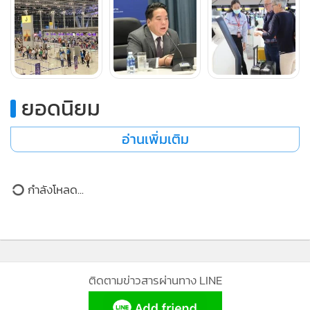
และผู้โดยสารภายในประเทศ โดยผู้โดยสารจำเป็นต้องยินยอมให้
ใช้ข้อมูลอัตลักษณ์บุคคลก่อน ซึ่งระบบ Biometric จะทำให้ผู้ใช้
บริการท่าอากาศยานทั้ง 6 แห่ง ได้รับความสะดวกสบาย และ
รวดเร็ว ตั้งแต่ขั้นตอนการโหลดกระเป๋าสัมภาระผ่านเครื่องรับ
กระเป๋าสัมภาระอัตโนมัติ (เครื่อง CUBD) ตลอดจนผ่านจุดตรวจ
ยอดนิยม
ค้น รวมทั้งขั้นตอนขึ้นเครื่อง โดยผู้โดยสารไม่ต้องแสดง Passport
และ Boarding Pass อีกต่อไป (ทั้งนี้ เป็นการยินยอมให้ใช้ข้อมูล
อ่านเพิ่มเติม
Biometric สำหรับการเดินทางเพียงครั้งเดียวเท่านั้น)
กำลังโหลด...
ติดตามข่าวสารผ่านทาง LINE