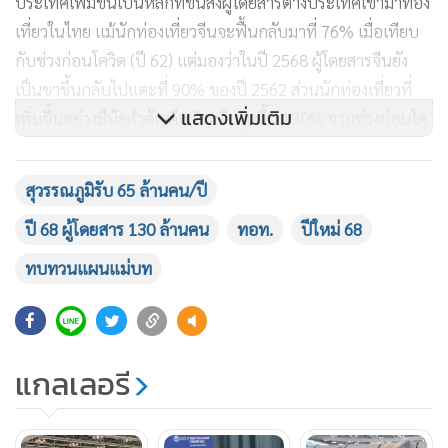
ประเทศเพิ่มขึ้นเป็นหลักที่ขนส่งผู้โดยสารต่างประเทศเข้ามาท่อง
เที่ยวในไทย แม้นักท่องเที่ยวจีนจะฟื้นกลับมาที่ 76% เมื่อเทียบ
กับช่วงก่อนโควิด (ปี 62) แต่มองว่าในปี 2568 ผู้โดยสารจีนยัง
เป็นขาขึ้นกลับไปแตะที่ 90% ของปี 2562 ส่วนนักท่องเที่ยวที่
แสดงเพิ่มเติม
เพิ่มขึ้นอย่างมีนัยสำคัญคือ อินเดีย สูงขึ้น 130% จากช่วงก่อนโค
วิด เป็นผลจากนโยบายฟรีวีซ่า รวมถึงไต้หวัน รัสเซีย ยุโรปตะวัน
ออก สหรัฐ อังกฤษ ที่เพิ่มขึ้น ยกเว้นนักท่องเที่ยวญี่ปุ่นที่ลดลง
สุวรรณภูมิรับ 65 ล้านคน/ปี
จากปัญหาเงินเยนอ่อนค่า
ปี 68 ผู้โดยสาร 130 ล้านคน
ทอท.
ปีใหม่ 68
โดยทอท. มีความพร้อมในการรองรับผู้โดยสารที่จะเดินทางผ่าน
ทบทวนแผนแม่บท
ท่าอากาศยานอย่างเต็มที่ ด้วยการบริการที่สะดวก รวดเร็ว และ
597
ปลอดภัย โดยในวันที่ 1 ธันวาคม 2567 ระบบพิสูจน์อัตลักษณ์
บุคคล (Automated Biometric Identification System:
แกลเลอรี
Biometric) ด้วยเทคโนโลยี Facial Recognition สำหรับระบุตัว
ตนของผู้โดยสารจะมีความพร้อมสมบูรณ์ในการให้บริการอย่าง
เต็มรูปแบบแก่ผู้โดยสารทุกท่าน ทั้งผู้โดยสารระหว่างประเทศ